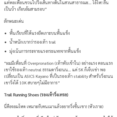
แต่พอเพื่อนชวนไปวิ่งเส้นทางดินในสวนสาธารณะ… โอ้โห! ลื่น
เป็นบ้า เกือบล้มสามรอบ”
ลักษณะเด่น
พื้นเรียบที่ให้แรงยึดเกาะบนพื้นแข็ง
น้ำหนักเบากว่ารองเท้า trail
มุ่งเน้นการกระจายแรงกระแทกจากพื้นแข็ง
“ผมมีเพื่อนที่ Overpronation (เท้าพับเข้าใน) อย่างแรง ตอนแรก
เขาใช้รองเท้า neutral ธรรมดาวิ่งถนน… แค่ 5K ก็เจ็บเข่า พอ
เปลี่ยนเป็น ASICS Kayano ที่เป็นรองเท้า stability สำหรับวิ่งถนน
เขาวิ่งได้ 10K สบายๆไม่มีอาการ”
Trail Running Shoes (รองเท้าวิ่งเทรล)
นี่คือจอมโหด เหมาะกับคนเมาแล้วอยากวิ่งขึ้นเขา! (หัวเราะ)