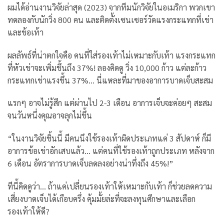
ผมได้อ่านงานวิจัยล่าสุด (2023) จากทีมนักวิจัยในอเมริกา พวกเขา
ทดลองกับนักวิ่ง 800 คน และติดตั้งเซนเซอร์วัดแรงกระแทกที่เข่า
และข้อเท้า
ผลลัพธ์ที่น่าตกใจคือ คนที่ใส่รองเท้าไม่เหมาะกับเท้า แรงกระแทก
ที่หัวเข่าจะเพิ่มขึ้นถึง 37%! ลองคิดดู วิ่ง 10,000 ก้าว แต่ละก้าว
กระแทกเข่าแรงขึ้น 37%… นี่แหละที่มาของอาการบาดเจ็บสะสม
แรกๆ อาจไม่รู้สึก แต่ผ่านไป 2-3 เดือน อาการเจ็บจะค่อยๆ สะสม
จนวันหนึ่งคุณอาจลุกไม่ขึ้น
“ในงานวิจัยชิ้นนี้ มีคนนึงใช้รองเท้าผิดประเภทแค่ 3 สัปดาห์ ก็มี
อาการข้อเข่าอักเสบแล้ว… แต่คนที่ใช้รองเท้าถูกประเภท หลังจาก
6 เดือน อัตราการบาดเจ็บลดลงอย่างน่าทึ่งถึง 45%!”
ทีนี้คิดดูว่า… ถ้าแค่เปลี่ยนรองเท้าให้เหมาะกับเท้า ก็ช่วยลดความ
เสี่ยงบาดเจ็บได้เกือบครึ่ง คุ้มมั้ยล่ะที่จะลงทุนศึกษาและเลือก
รองเท้าให้ดี?