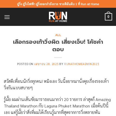
ข้าม
ลู่วิ่ง ลู่วิ่งไฟฟ้า ลู่วิ่งออกกำลังกาย ขายดีอันดับ 1 ที่ Run at Home
ไป
ยัง
0
เนื้อหา
ALL
เลือกรองเท้าวิ่งผิด เสี่ยงเจ็บ! โค้ชคำ
ตอบ
POSTED ON
เมษายน 28, 2025
BY
RUNATHOMEADMIN2025
สวัสดีเพื่อนนักวิ่งทุกคน! หมิงเอง วันนี้อยากมานั่งคุยเรื่องรองเท้า
วิ่งกันแบบสบายๆ
รู้มั้ย ผมผ่านเส้นชัยมาราธอนมากว่า 20 รายการ ล่าสุดก็ Amazing
Thailand Marathon กับ Laguna Phuket Marathon เมื่อต้นปีนี้
เอง แต่รู้มั้ยว่าสิ่งที่ผมได้เรียนรู้มากที่สุดจากการวิ่งหลายพัน