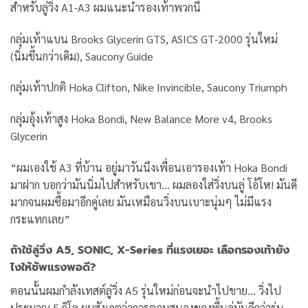
สำหรับลู่วิ่ง A1-A3 ผมแนะนำรองเท้าพวกนี้
กลุ่มเท้าแบน Brooks Glycerin GTS, ASICS GT-2000 รุ่นใหม่
(นิ่มขึ้นกว่าเดิม), Saucony Guide
กลุ่มเท้าปกติ Hoka Clifton, Nike Invincible, Saucony Triumph
กลุ่มอุ้งเท้าสูง Hoka Bondi, New Balance More v4, Brooks
Glycerin
“ผมเองใช้ A3 ที่บ้าน อยู่มาวันนึงเพื่อนเอารองเท้า Hoka Bondi
มาฝาก บอกว่ามันนิ่มไปสำหรับเขา… ผมลองใส่วิ่งบนลู่ โอ้โห! มันดี
มากจนผมซื้อมาอีกคู่เลย มันเหมือนวิ่งบนเบาะนุ่มๆ ไม่มีแรง
กระแทกเลย”
ถ้าใช้ลู่วิ่ง A5, SONIC, X-Series ที่แรงเยอะ เลือกรองเท้ายัง
ไงให้ซัพแรงพอดี?
ตอนนั้นผมกำลังเทสต์ลู่วิ่ง A5 รุ่นใหม่ก่อนจะนำไปขาย… วิ่งไป
ประมาณ 5 กิโล ผมสังเกตว่าการตอบสนองของพื้นลู่มันดีกว่ารุ่น