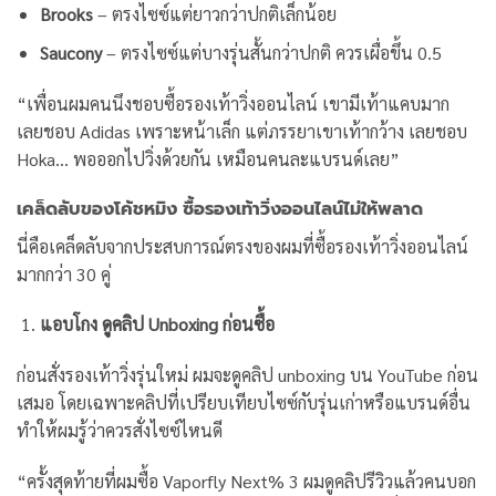
Brooks
– ตรงไซซ์แต่ยาวกว่าปกติเล็กน้อย
Saucony
– ตรงไซซ์แต่บางรุ่นสั้นกว่าปกติ ควรเผื่อขึ้น 0.5
“เพื่อนผมคนนึงชอบซื้อรองเท้าวิ่งออนไลน์ เขามีเท้าแคบมาก
เลยชอบ Adidas เพราะหน้าเล็ก แต่ภรรยาเขาเท้ากว้าง เลยชอบ
Hoka… พอออกไปวิ่งด้วยกัน เหมือนคนละแบรนด์เลย”
เคล็ดลับของโค้ชหมิง ซื้อรองเท้าวิ่งออนไลน์ไม่ให้พลาด
นี่คือเคล็ดลับจากประสบการณ์ตรงของผมที่ซื้อรองเท้าวิ่งออนไลน์
มากกว่า 30 คู่
แอบโกง ดูคลิป Unboxing ก่อนซื้อ
ก่อนสั่งรองเท้าวิ่งรุ่นใหม่ ผมจะดูคลิป unboxing บน YouTube ก่อน
เสมอ โดยเฉพาะคลิปที่เปรียบเทียบไซซ์กับรุ่นเก่าหรือแบรนด์อื่น
ทำให้ผมรู้ว่าควรสั่งไซซ์ไหนดี
“ครั้งสุดท้ายที่ผมซื้อ Vaporfly Next% 3 ผมดูคลิปรีวิวแล้วคนบอก