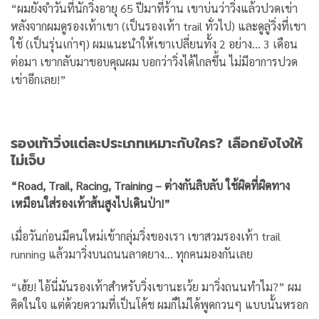
“ผมยังจำวันที่นักวิ่งอายุ 65 ปีมาที่ร้าน เขาบ่นว่าวิ่งแล้วปวดเข่า
หลังจากผมดูรองเท้าเขา (เป็นรองเท้า trail ทั่วไป) และดูลู่วิ่งที่เขา
ใช้ (เป็นรุ่นเก่าๆ) ผมแนะนำให้เขาเปลี่ยนทั้ง 2 อย่าง… 3 เดือน
ต่อมา เขากลับมาขอบคุณผม บอกว่าวิ่งได้ไกลขึ้น ไม่มีอาการปวด
เข่าอีกเลย!”
รองเท้าวิ่งแต่ละประเภทเหมาะกับใคร? เลือกยังไงให้
ไม่เจ็บ
“Road, Trail, Racing, Training – ต่างกันลิบลับ ใช้ผิดที่ผิดทาง
เหมือนใส่รองเท้าส้นสูงไปเดินป่า!”
เมื่อวันก่อนมีคนใหม่เข้ากลุ่มวิ่งของเรา เขาสวมรองเท้า trail
running แล้วมาวิ่งบนถนนลาดยาง… ทุกคนมองกันเลย
“เฮ้ย! ไอ้นี่มันรองเท้าสำหรับวิ่งเขานะเว้ย มาวิ่งถนนทำไม?” ผม
คิดในใจ แต่ด้วยความที่เป็นโค้ช ผมก็ไม่ได้พูดกวนๆ แบบนั้นหรอก