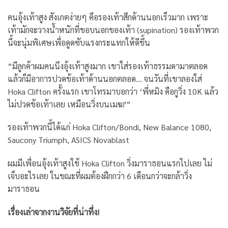
คนอุ้งเท้าสูง สังเกตง่ายๆ คือรองเท้าสึกด้านนอกเร็วมาก เพราะ
เท้ามักจะวางน้ำหนักที่ขอบนอกของเท้า (supination) รองเท้าพวก
นี้จะนุ่มพิเศษเพื่อดูดซับแรงกระแทกให้ดีขึ้น
“มีลูกค้าผมคนนึงอุ้งเท้าสูงมาก เขาใส่รองเท้าธรรมดามาตลอด
แล้วก็มีอาการปวดข้อเท้าด้านนอกตลอด… จนวันที่เขาลองใส่
Hoka Clifton ครั้งแรก เขาโทรมาบอกว่า ‘พี่หมิง คือกูวิ่ง 10K แล้ว
ไม่ปวดข้อเท้าเลย เหมือนวิ่งบนเมฆ!'”
รองเท้าพวกนี้ได้แก่ Hoka Clifton/Bondi, New Balance 1080,
Saucony Triumph, ASICS Novablast
ผมมีเพื่อนอุ้งเท้าสูงใช้ Hoka Clifton วิ่งมาราธอนแรกไปเลย ไม่
เจ็บอะไรเลย ในขณะที่ผมต้องฝึกกว่า 6 เดือนกว่าจะกล้าวิ่ง
มาราธอน
เรื่องเล่าจากงานวิจัยที่น่าทึ่ง!