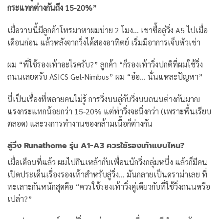
กระแทกต่างกันถึง 15-20%”
เมื่อวานนี้มีลูกค้าโทรมาหาผมบ่าย 2 โมง… เขาซื้อลู่วิ่ง A5 ไปเมื่อ
เดือนก่อน แล้วหลังจากวิ่งได้สองอาทิตย์ เริ่มมีอาการเจ็บหัวเข่า
ผม “พี่ใช้รองเท้าอะไรครับ?” ลูกค้า “ก็รองเท้าวิ่งปกติที่ผมใช้วิ่ง
ถนนเลยครับ ASICS Gel-Nimbus” ผม “อ๋อ… นั่นแหละปัญหา”
นี่เป็นเรื่องที่หลายคนไม่รู้ การวิ่งบนลู่กับวิ่งบนถนนต่างกันมาก!
แรงกระแทกน้อยกว่า 15-20% แต่ท่าวิ่งจะนิ่งกว่า (เพราะพื้นเรียบ
ตลอด) และวงการทำงานของกล้ามเนื้อก็ต่างกัน
ลู่วิ่ง Runathome รุ่น A1-A3 ควรใช้รองเท้าแบบไหน?
เมื่อเดือนที่แล้ว ผมไปกินเหล้ากับเพื่อนนักวิ่งกลุ่มหนึ่ง แล้วก็มีคน
เปิดประเด็นเรื่องรองเท้าสำหรับลู่วิ่ง… มันกลายเป็นดราม่าเลย ที่
ทะเลาะกันหนักสุดคือ “ควรใช้รองเท้าวิ่งคู่เดียวกับที่ใช้วิ่งถนนหรือ
เปล่า?”