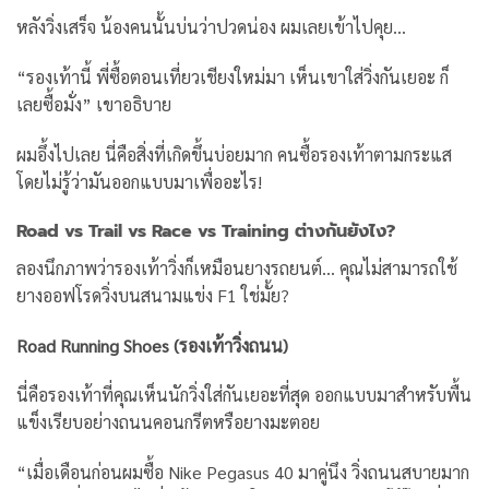
หลังวิ่งเสร็จ น้องคนนั้นบ่นว่าปวดน่อง ผมเลยเข้าไปคุย…
“รองเท้านี้ พี่ซื้อตอนเที่ยวเชียงใหม่มา เห็นเขาใส่วิ่งกันเยอะ ก็
เลยซื้อมั่ง” เขาอธิบาย
ผมอึ้งไปเลย นี่คือสิ่งที่เกิดขึ้นบ่อยมาก คนซื้อรองเท้าตามกระแส
โดยไม่รู้ว่ามันออกแบบมาเพื่ออะไร!
Road vs Trail vs Race vs Training ต่างกันยังไง?
ลองนึกภาพว่ารองเท้าวิ่งก็เหมือนยางรถยนต์… คุณไม่สามารถใช้
ยางออฟโรดวิ่งบนสนามแข่ง F1 ใช่มั้ย?
Road Running Shoes (รองเท้าวิ่งถนน)
นี่คือรองเท้าที่คุณเห็นนักวิ่งใส่กันเยอะที่สุด ออกแบบมาสำหรับพื้น
แข็งเรียบอย่างถนนคอนกรีตหรือยางมะตอย
“เมื่อเดือนก่อนผมซื้อ Nike Pegasus 40 มาคู่นึง วิ่งถนนสบายมาก