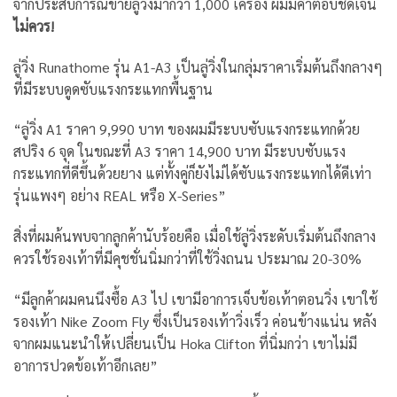
จากประสบการณ์ขายลู่วิ่งมากว่า 1,000 เครื่อง ผมมีคำตอบชัดเจน
ไม่ควร!
ลู่วิ่ง Runathome รุ่น A1-A3 เป็นลู่วิ่งในกลุ่มราคาเริ่มต้นถึงกลางๆ
ที่มีระบบดูดซับแรงกระแทกพื้นฐาน
“ลู่วิ่ง A1 ราคา 9,990 บาท ของผมมีระบบซับแรงกระแทกด้วย
สปริง 6 จุด ในขณะที่ A3 ราคา 14,900 บาท มีระบบซับแรง
กระแทกที่ดีขึ้นด้วยยาง แต่ทั้งคู่ก็ยังไม่ได้ซับแรงกระแทกได้ดีเท่า
รุ่นแพงๆ อย่าง REAL หรือ X-Series”
สิ่งที่ผมค้นพบจากลูกค้านับร้อยคือ เมื่อใช้ลู่วิ่งระดับเริ่มต้นถึงกลาง
ควรใช้รองเท้าที่มีคุชชั่นนิ่มกว่าที่ใช้วิ่งถนน ประมาณ 20-30%
“มีลูกค้าผมคนนึงซื้อ A3 ไป เขามีอาการเจ็บข้อเท้าตอนวิ่ง เขาใช้
รองเท้า Nike Zoom Fly ซึ่งเป็นรองเท้าวิ่งเร็ว ค่อนข้างแน่น หลัง
จากผมแนะนำให้เปลี่ยนเป็น Hoka Clifton ที่นิ่มกว่า เขาไม่มี
อาการปวดข้อเท้าอีกเลย”