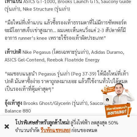
เท้าแบน
ASICS GT-1000, Brooks Launch GTS, Saucony Guide
(รุ่นเก่า), Nike Structure (รุ่นเก่า)
“มือใหม่ที่เท้าแบน แล้วซื้อรองเท้าธรรมดาที่ไม่มีการซัพพอร์ต
จะมีโอกาสเจ็บเข่าสูงมาก… ผมเคยเห็นคนวิ่งแค่ 2-3 สัปดาห์ก็มี
อาการ runner’s knee เพราะใช้รองเท้าผิดประเภท”
เท้าปกติ
Nike Pegasus (โดยเฉพาะรุ่นเก่า), Adidas Duramo,
ASICS Gel-Contend, Reebok Floatride Energy
“ผมชอบแนะนำ Pegasus รุ่นเก่า (Peg 37-39) ให้มือใหม่ที่เท้า
ปกติ มันหาซื้อง่าย ราคาถูกลงมาเยอะ แล้วก็ใช้งานทั่วไปได้หมด
เป็นรองเท้าที่คุ้มค่าสุดๆ”
อุ้งเท้าสูง
Brooks Ghost/Glycerin (รุ่นเก่า), Saucony Ride, New
Balance 880
โปรพิเศษสำหรับลูกค้าใหม่!
ลู่วิ่งไฟฟ้า ลดสูงสุด 50%
“คนอุ้งเท้าสูงโชคดีที่มีตัวเลือกเยอะ แต่ผมชอบแนะนำ Brooks
❌
จำนวนจำกัด
รีบทักแชทเลย!
ก่อนของหมด
Ghost รุ่นเก่า เพราะมันนุ่ม น้ำหนักเบา และราคาไม่แพงมาก”