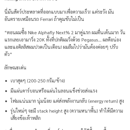
นี่มันสัตว์ประหลาดที่ออกแบบมาเพื่อความเร็ว! แต่ระวัง มัน
อันตรายเหมือนรถ Ferrari ถ้าคุณขับไม่เป็น
“ตอนผมซื้อ Nike Alphafly Next% 2 มาคู่แรก ผมตื่นเต้นมาก วัน
แรกเลยเอามาวิ่ง 20K ทั้งที่ปกติผมวิ่งด้วย Pegasus… ผลคือน่อง
และแอคิลลิสผมปวดเป็นเดือน! ผมลืมไปว่ามันต้องค่อยๆ ปรับ
ตัว”
ลักษณะเด่น
เบาสุดๆ (200-250 กรัม/ข้าง)
มีแผ่นคาร์บอนหรือแผ่นไนลอนแข็งช่วยส่งแรง
โฟมแน่นมาก นุ่มน้อย แต่ส่งพลังงานกลับ (energy return) สูง
รุ่นใหม่ๆ จะมี stack height สูง (ความหนาพื้น) ทำให้มีความ
เสี่ยงข้อเท้าพลิก