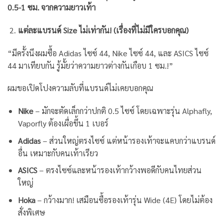
0.5-1 ซม. จากความยาวเท้า
แต่ละแบรนด์ Size ไม่เท่ากัน! (เรื่องที่ไม่มีใครบอกคุณ)
“มีครั้งนึงผมซื้อ Adidas ไซซ์ 44, Nike ไซซ์ 44, และ ASICS ไซซ์
44 มาเทียบกัน รู้มั้ยว่าความยาวต่างกันเกือบ 1 ซม.!”
ผมขอเปิดโปงความลับที่แบรนด์ไม่เคยบอกคุณ
Nike
– มักจะตัดเล็กกว่าปกติ 0.5 ไซซ์ โดยเฉพาะรุ่น Alphafly,
Vaporfly ต้องเผื่อขึ้น 1 เบอร์
Adidas
– ส่วนใหญ่ตรงไซซ์ แต่หน้ารองเท้าจะแคบกว่าแบรนด์
อื่น เหมาะกับคนเท้าเรียว
ASICS
– ตรงไซซ์และหน้ารองเท้ากว้างพอดีกับคนไทยส่วน
ใหญ่
Hoka
– กว้างมาก! เสมือนซื้อรองเท้ารุ่น Wide (4E) โดยไม่ต้อง
สั่งพิเศษ