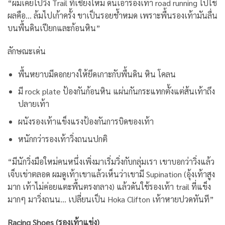
“ผมเคยไปวิ่ง Trail ที่เชียงใหม่ ดันเอารองเท้า road running ไปใช้
ผลคือ… ล้มไปเก้าครั้ง ขาเป็นรอยช้ำหมด เพราะพื้นรองเท้ามันลื่น
บนพื้นดินเปียกและก้อนหิน”
ลักษณะเด่น
พื้นหยาบมีดอกยางให้ยึดเกาะกับพื้นดิน หิน โคลน
มี rock plate ป้องกันก้อนหิน แผ่นกันกระแทกตั้งแต่ส้นเท้าถึง
ปลายเท้า
ผนังรองเท้าแข็งแรงป้องกันการบิดของเท้า
หนักกว่ารองเท้าวิ่งถนนปกติ
“มีนักวิ่งมือใหม่คนหนึ่งเพิ่งมาเริ่มวิ่งกับกลุ่มเรา เขาบอกว่าวิ่งแล้ว
เจ็บเข่าตลอด ผมดูเท้าเขาแล้วเห็นว่าเขามี Supination (อุ้งเท้าสูง
มาก เท้าไม่ค่อยแตะพื้นตรงกลาง) แล้วดันใช้รองเท้า trail ที่แข็ง
มากๆ มาวิ่งถนน… เปลี่ยนเป็น Hoka Clifton เท้าหายปวดทันที”
Racing Shoes (รองเท้าแข่ง)