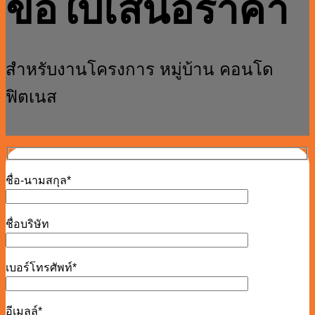
ขอใบเสนอราคา
สำหรับงานโครงการ หมู่บ้าน คอนโด
ฟิตเนส
ชื่อ-นามสกุล*
ชื่อบริษัท
เบอร์โทรศัพท์*
อีเมลล์*