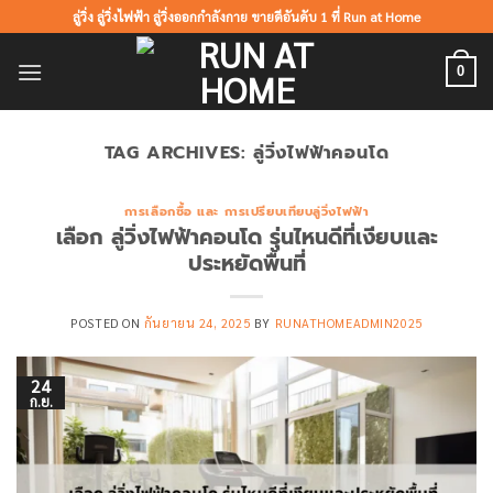
ข้าม
ลู่วิ่ง ลู่วิ่งไฟฟ้า ลู่วิ่งออกกำลังกาย ขายดีอันดับ 1 ที่ Run at Home
ไป
ยัง
0
เนื้อหา
TAG ARCHIVES:
ลู่วิ่งไฟฟ้าคอนโด
การเลือกซื้อ และ การเปรียบเทียบลู่วิ่งไฟฟ้า
เลือก ลู่วิ่งไฟฟ้าคอนโด รุ่นไหนดีที่เงียบและ
ประหยัดพื้นที่
POSTED ON
กันยายน 24, 2025
BY
RUNATHOMEADMIN2025
24
ก.ย.