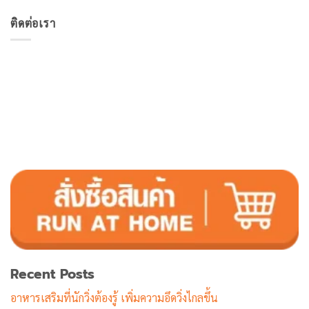
price
price
1-5
was:
is:
คะแนน
ติดต่อเรา
19,800฿.
9,990฿.
Recent Posts
อาหารเสริมที่นักวิ่งต้องรู้ เพิ่มความอึดวิ่งไกลขึ้น