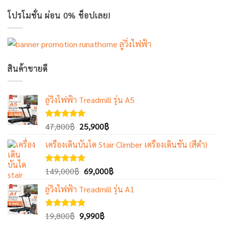
โปรโมชั่น ผ่อน 0% ช็อปเลย!
สินค้าขายดี
ลู่วิ่งไฟฟ้า Treadmill รุ่น A5
Original
Current
ให้คะแนน
47,800
฿
25,900
฿
5.00
ตั้งแต่
price
price
1-5
เครื่องเดินบันได Stair Climber เครื่องเดินชัน (สีดำ)
was:
is:
คะแนน
47,800฿.
25,900฿.
Original
Current
ให้คะแนน
149,000
฿
69,000
฿
5.00
ตั้งแต่
price
price
1-5
ลู่วิ่งไฟฟ้า Treadmill รุ่น A1
was:
is:
คะแนน
149,000฿.
69,000฿.
Original
Current
ให้คะแนน
19,800
฿
9,990
฿
5.00
ตั้งแต่