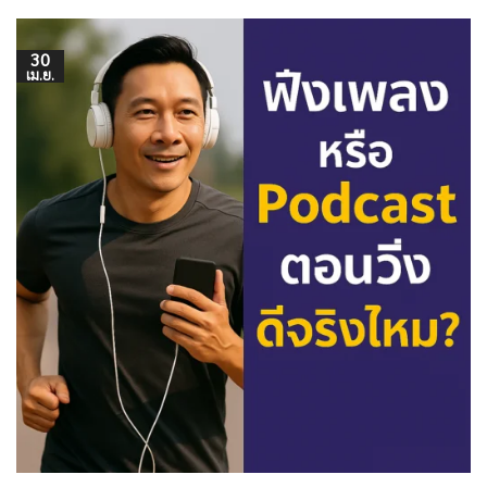
30
เม.ย.