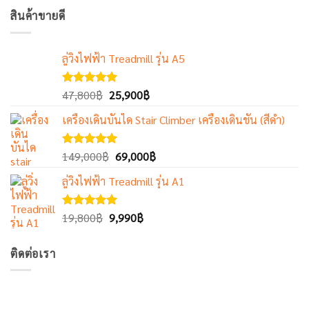
สินค้าขายดี
ลู่วิ่งไฟฟ้า Treadmill รุ่น A5
Original
Current
ให้คะแนน
47,800
฿
25,900
฿
5.00
ตั้งแต่
price
price
1-5
เครื่องเดินบันได Stair Climber เครื่องเดินชัน (สีดำ)
was:
is:
คะแนน
47,800฿.
25,900฿.
Original
Current
ให้คะแนน
149,000
฿
69,000
฿
5.00
ตั้งแต่
price
price
1-5
ลู่วิ่งไฟฟ้า Treadmill รุ่น A1
was:
is:
คะแนน
149,000฿.
69,000฿.
Original
Current
ให้คะแนน
19,800
฿
9,990
฿
5.00
ตั้งแต่
price
price
1-5
was:
is:
คะแนน
ติดต่อเรา
19,800฿.
9,990฿.