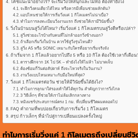
โค้ชแนะนำอย่างไร? จะเริ่มวิ่งให้สนุกและไม่ท้อ ต้องทำยังไง
จะฝึกวิ่งคนเดียวได้ไหม หรือควรมีเพื่อนช่วยผลักดัน?
แอปไหนช่วยให้การเริ่มวิ่งแค่ 1 กิโลเมตรไม่น่าเบื่อ?
ทำไมการลงทะเบียนวิ่งงานแรก ถึงช่วยให้เรามีวินัยขึ้น?
วิ่งในบ้านบนลู่วิ่งได้ไหม? เริ่มวิ่งแค่ 1 กิโลเมตรบนลู่วิ่งดีหรือเปล่า?
ลู่วิ่งช่วยอะไรบ้างกับคนที่ไม่กล้าออกวิ่งข้างนอก?
ถ้าเลือกเริ่มวิ่งในบ้าน ควรใช้ลู่วิ่งรุ่นไหนดี?
ลู่วิ่ง A5 หรือ SONIC เหมาะกับใครที่อยากเริ่มจริงจัง
ถ้าเริ่มจาก 1 กิโลแล้วอยากไปถึง 5 หรือ 10 กิโล ต้องใช้เวลากี่เดือน
ตารางฝึกจาก 1K ไป 5K – ทำยังไงให้ไม่ล้า ไม่บาดเจ็บ
ต้องซ้อมกี่วันต่อสัปดาห์ ถึงจะไหวจริงในวันงาน?
งานวิ่งแบบไหนเหมาะกับมือใหม่ที่สุด?
วิ่งแค่ 1 กิโลเมตรต่อวัน ช่วยให้มีวินัยขึ้นได้ยังไง?
ทำไมการลุกมาใส่รองเท้าให้ได้ทุกวัน สำคัญกว่าการวิ่งไกล
3 วิธีเล็กๆ ที่ช่วยให้เราไม่ล้มเลิกกลางทาง
หมิงแชร์ประสบการณ์ตรง 1 กม. ที่เปลี่ยนชีวิตผมตลอดไป
FAQ คำถามที่พบบ่อยเกี่ยวกับการเริ่มวิ่ง 1 กิโลเมตร
สรุป ก้าวเล็กๆ ที่นำไปสู่การเปลี่ยนแปลงครั้งใหญ่
ทำไมการเริ่มวิ่งแค่ 1 กิโลเมตรถึงเปลี่ยนชีว