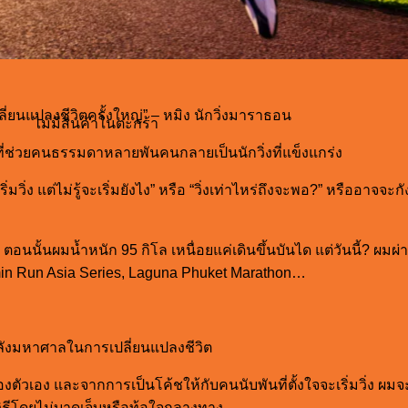
ี่ยนแปลงชีวิตครั้งใหญ่” – หมิง นักวิ่งมาราธอน
ไม่มีสินค้าในตะกร้า
ี่ช่วยคนธรรมดาหลายพันคนกลายเป็นนักวิ่งที่แข็งแกร่ง
ิ่ง แต่ไม่รู้จะเริ่มยังไง” หรือ “วิ่งเท่าไหร่ถึงจะพอ?” หรืออาจจะกั
้น ตอนนั้นผมน้ำหนัก 95 กิโล เหนื่อยแค่เดินขึ้นบันได แต่วันนี้? 
min Run Asia Series, Laguna Phuket Marathon…
พลังมหาศาลในการเปลี่ยนแปลงชีวิต
ตัวเอง และจากการเป็นโค้ชให้กับคนนับพันที่ตั้งใจจะเริ่มวิ่ง ผม
วิธีโดยไม่บาดเจ็บหรือท้อใจกลางทาง