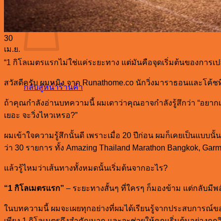
30
เม.ย.
“1 กิโลเมตรแรกไม่ใช่แค่ระยะทาง แต่มันคือจุดเริ่มต้นของการเปล
สวัสดีครับ ผมหมิง จาก Runathome.co นักวิ่งมาราธอนและโค้ชท
กลับสู่หน้าร้านค้า
ถ้าคุณกำลังอ่านบทความนี้ ผมเดาว่าคุณอาจกำลังรู้สึกว่า “อยากเริ่มว
เยอะ จะวิ่งไหวเหรอ?”
ผมเข้าใจความรู้สึกนั้นดี เพราะเมื่อ 20 ปีก่อน ผมก็เคยเป็นแบบนั
ว่า 30 รายการ ทั้ง Amazing Thailand Marathon Bangkok, Gar
แล้วรู้ไหมว่าเส้นทางทั้งหมดนั้นเริ่มต้นจากอะไร?
“1 กิโลเมตรแรก”
– ระยะทางสั้นๆ ที่ใครๆ ก็มองข้าม แต่กลับมี
ในบทความนี้ ผมจะเผยทุกอย่างที่ผมได้เรียนรู้จากประสบการณ์ของ
เพียง 1 กิโลเมตรถึงสำคัญมาก และจะช่วยให้คุณเริ่มต้นอย่างถูก