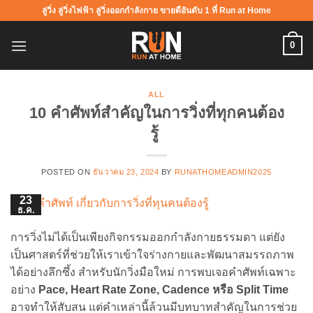
ข้าม
ลู่วิ่ง ลู่วิ่งไฟฟ้า ลู่วิ่งออกกำลังกาย ขายดีอันดับ 1 ที่ Run at Home
ไป
ยัง
0
เนื้อหา
ALL
10 คำศัพท์สำคัญในการวิ่งที่ทุกคนต้อง
รู้
POSTED ON
ธันวาคม 23, 2024
BY
RUNATHOMEADMIN2025
23
ธ.ค.
การวิ่งไม่ได้เป็นเพียงกิจกรรมออกกำลังกายธรรมดา แต่ยัง
เป็นศาสตร์ที่ช่วยให้เราเข้าใจร่างกายและพัฒนาสมรรถภาพ
ได้อย่างลึกซึ้ง สำหรับนักวิ่งมือใหม่ การพบเจอคำศัพท์เฉพาะ
อย่าง
Pace, Heart Rate Zone, Cadence หรือ Split Time
อาจทำให้สับสน แต่คำเหล่านี้ล้วนมีบทบาทสำคัญในการช่วย