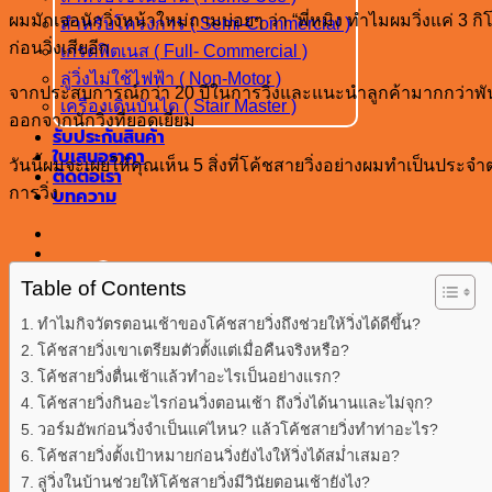
ผมมักเจอนักวิ่งหน้าใหม่ถามบ่อยๆ ว่า “พี่หมิง ทำไมผมวิ่งแค่ 3 กิโล
สำหรับโครงการ ( Semi-Commercial )
ก่อนวิ่งเสียอีก
เกรดฟิตเนส ( Full- Commercial )
ลู่วิ่งไม่ใช้ไฟฟ้า ( Non-Motor )
จากประสบการณ์กว่า 20 ปีในการวิ่งและแนะนำลูกค้ามากกว่าพันคนที
เครื่องเดินบันได ( Stair Master )
ออกจากนักวิ่งที่ยอดเยี่ยม
รับประกันสินค้า
ใบเสนอราคา
วันนี้ผมจะเผยให้คุณเห็น 5 สิ่งที่โค้ชสายวิ่งอย่างผมทำเป็นปร
ติดต่อเรา
การวิ่ง
บทความ
Table of Contents
0
0
฿
ทำไมกิจวัตรตอนเช้าของโค้ชสายวิ่งถึงช่วยให้วิ่งได้ดีขึ้น?
โค้ชสายวิ่งเขาเตรียมตัวตั้งแต่เมื่อคืนจริงหรือ?
โค้ชสายวิ่งตื่นเช้าแล้วทำอะไรเป็นอย่างแรก?
โค้ชสายวิ่งกินอะไรก่อนวิ่งตอนเช้า ถึงวิ่งได้นานและไม่จุก?
วอร์มอัพก่อนวิ่งจำเป็นแค่ไหน? แล้วโค้ชสายวิ่งทำท่าอะไร?
โค้ชสายวิ่งตั้งเป้าหมายก่อนวิ่งยังไงให้วิ่งได้สม่ำเสมอ?
ไม่มีสินค้าในตะกร้า
ลู่วิ่งในบ้านช่วยให้โค้ชสายวิ่งมีวินัยตอนเช้ายังไง?