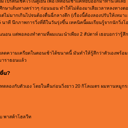
ยมโปรตีนเชคไว้ในตู้เย็น เพื่อให้ตอนเช้าแค่หยิบออกมาทานได้เลย
มจะศึกษาเส้นทางคร่าวๆ ก่อนนอน ทำให้ไม่ต้องมาเสียเวลาหลงทางตอ
ไม่มากเกินไปจนต้องตื่นฉี่กลางดึก (เรื่องนี้ต้องลองปรับให้เหมาะ
นาที นึกภาพการวิ่งที่ดีในวันรุ่งขึ้น เทคนิคนี้ผมเรียนรู้จากนักวิ่ง
่อนนอน แต่พอลองทำตามที่ผมแนะนำเพียง 2 สัปดาห์ เธอบอกว่ารู้สึกต
่วยลดความเครียดในตอนเช้าได้ขนาดนี้ มันทำให้รู้สึกว่าตัวเองพร้อมตั
ล์ฟมาราธอนแล้ว
ชื่น?
เคยทดลองกับตัวเอง โดยในคืนก่อนวิ่งยาว 20 กิโลเมตร ผมทานหมูกระท
อบ พาสต้าโฮลวีท