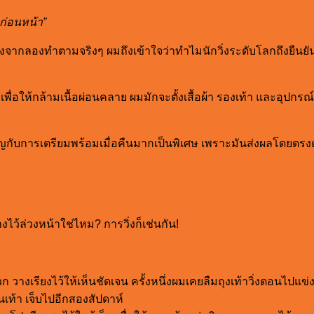
ืนก่อนหน้า”
่หลังจากลองทำตามจริงๆ ผมถึงเข้าใจว่าทำไมนักวิ่งระดับโลกถึงยืนยัน
อให้กล้ามเนื้อผ่อนคลาย ผมมักจะตั้งเสื้อผ้า รองเท้า และอุปกรณ์ท
ญกับการเตรียมพร้อมเมื่อคืนมากเป็นพิเศษ เพราะมันส่งผลโดยตรง
ว้ล่วงหน้าใช่ไหม? การวิ่งก็เช่นกัน!
วก วางเรียงไว้ให้เห็นชัดเจน ครั้งหนึ่งผมเคยลืมถุงเท้าวิ่งตอนไปแข
้นเท้า เจ็บไปอีกสองสัปดาห์