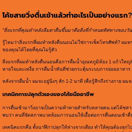
โค้ชสายวิ่งตื่นเช้าแล้วทำอะไรเป็นอย่างแรก
“สิ่งแรกที่คุณทำหลังลืมตาตื่นขึ้นมาคือสิ่งที่กำหนดทิศทางของวันน
รู้ไหมว่าสิ่งแรกที่ผมทำหลังตื่นนอนไม่ใช่การเช็คโทรศัพท์? ผมทร
ของคุณได้โดยที่คุณไม่รู้ตัว
สิ่งแรกที่ผมทำหลังตื่นนอนคือการดื่มน้ำอุณหภูมิห้อง 1 แก้วใหญ่
หายใจและเหงื่อ การดื่มน้ำทันทีช่วยกระตุ้นระบบการย่อยอาหาร
หลังจากดื่มน้ำ ผมจะอยู่นิ่งๆ สัก 1-2 นาที เพื่อรู้สึกถึงร่างกา
เทคนิคการปลุกตัวเองของโค้ชมืออาชีพ
การตื่นเช้ามาวิ่งอาจเป็นความท้าทายสำหรับหลายคน แต่โค้ชสายวิ่ง
พบว่า คนที่จัดสภาพแวดล้อมการนอนให้เอื้อต่อการตื่นตอนเช้าตื
เทคนิคแรกคือ ตั้งนาฬิกาปลุกให้ห่างจากเตียง ทำให้คุณต้องลุกไปป