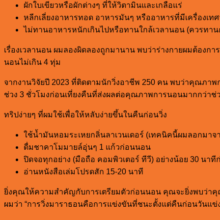
ผักใบเขียวหรือผักต่างๆ ที่ให้วิตามินและเกลือแร่
หลีกเลี่ยงอาหารทอด อาหารมันๆ หรืออาหารที่มีเครื่องเทศ
ไม่ทานอาหารหนักเกินไปหรือทานใกล้เวลานอน (ควรทานก่
เรื่องเวลานอน ผมลองผิดลองถูกมานาน พบว่าร่างกายผมต้องการนอนอย
นอนไม่เกิน 4 ทุ่ม
จากงานวิจัยปี 2023 ที่ติดตามนักวิ่งอาชีพ 250 คน พบว่าคุณภา
ช่วง 3 ชั่วโมงก่อนเที่ยงคืนที่ส่งผลต่อคุณภาพการนอนมากกว่าช่ว
ทริปง่ายๆ ที่ผมใช้เพื่อให้หลับง่ายขึ้นในคืนก่อนวิ่ง
ใช้น้ำมันหอมระเหยกลิ่นลาเวนเดอร์ (เทคนิคนี้ผมลอกมาจากที
ดื่มชาคาโมมายล์อุ่นๆ 1 แก้วก่อนนอน
ปิดจอทุกอย่าง (มือถือ คอมพิวเตอร์ ทีวี) อย่างน้อย 30 นาท
อ่านหนังสือเล่มโปรดสัก 15-20 นาที
ยิ่งคุณให้ความสำคัญกับการเตรียมตัวก่อนนอน คุณจะยิ่งพบว่าคุณ
ผมว่า “การวิ่งมาราธอนคือการแข่งขันที่ชนะตั้งแต่คืนก่อนวันแข่