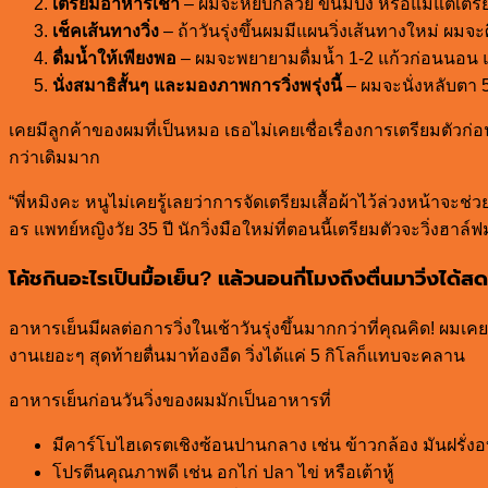
เตรียมอาหารเช้า
– ผมจะหยิบกล้วย ขนมปัง หรือแม้แต่เตรี
เช็คเส้นทางวิ่ง
– ถ้าวันรุ่งขึ้นผมมีแผนวิ่งเส้นทางใหม่ ผ
ดื่มน้ำให้เพียงพอ
– ผมจะพยายามดื่มน้ำ 1-2 แก้วก่อนนอน แต่
นั่งสมาธิสั้นๆ และมองภาพการวิ่งพรุ่งนี้
– ผมจะนั่งหลับตา 5 
เคยมีลูกค้าของผมที่เป็นหมอ เธอไม่เคยเชื่อเรื่องการเตรียมตัวก
กว่าเดิมมาก
“พี่หมิงคะ หนูไม่เคยรู้เลยว่าการจัดเตรียมเสื้อผ้าไว้ล่วงหน้าจะช
อร แพทย์หญิงวัย 35 ปี นักวิ่งมือใหม่ที่ตอนนี้เตรียมตัวจะวิ่งฮา
โค้ชกินอะไรเป็นมื้อเย็น? แล้วนอนกี่โมงถึงตื่นมาวิ่งได้สด
อาหารเย็นมีผลต่อการวิ่งในเช้าวันรุ่งขึ้นมากกว่าที่คุณคิด! ผม
งานเยอะๆ สุดท้ายตื่นมาท้องอืด วิ่งได้แค่ 5 กิโลก็แทบจะคลาน
อาหารเย็นก่อนวันวิ่งของผมมักเป็นอาหารที่
มีคาร์โบไฮเดรตเชิงซ้อนปานกลาง เช่น ข้าวกล้อง มันฝรั่ง
โปรตีนคุณภาพดี เช่น อกไก่ ปลา ไข่ หรือเต้าหู้