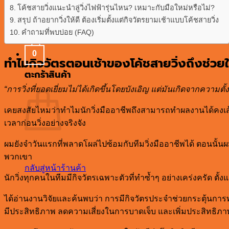
โค้ชสายวิ่งแนะนำลู่วิ่งไฟฟ้ารุ่นไหน? เหมาะกับมือใหม่หรือไม่?
กลับสู่หน้าร้านค้า
สรุป ถ้าอยากวิ่งให้ดี ต้องเริ่มตั้งแต่กิจวัตรยามเช้าแบบโค้ชสายวิ่ง
คำถามที่พบบ่อย (FAQ)
0
ทำไมกิจวัตรตอนเช้าของโค้ชสายวิ่งถึงช่วยให้ว
ตะกร้าสินค้า
“การวิ่งที่ยอดเยี่ยมไม่ได้เกิดขึ้นโดยบังเอิญ แต่มันเกิดจากควา
เคยสงสัยไหมว่าทำไมนักวิ่งมืออาชีพถึงสามารถทำผลงานได้คงเ
เวลาก่อนวิ่งอย่างจริงจัง
ผมยังจำวันแรกที่พลาดโผล่ไปซ้อมกับทีมวิ่งมืออาชีพได้ ตอนนั้นผมนึ
พวกเขา
กลับสู่หน้าร้านค้า
นักวิ่งทุกคนในทีมมีกิจวัตรเฉพาะตัวที่ทำซ้ำๆ อย่างเคร่งครัด ตั้งแต
ได้อ่านงานวิจัยและค้นพบว่า การมีกิจวัตรประจำช่วยกระตุ้น
มีประสิทธิภาพ ลดความเสี่ยงในการบาดเจ็บ และเพิ่มประสิทธิ