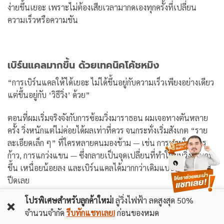
ง่ายขึ้นเยอะ เพราะไม่ต้องเสียเวลามากดเองทุกครั้งที่เปลี่ยน
ความเร็วหรือความชัน
เบิร์นแคลมากขึ้น ด้วยเทคนิคโค้ชหมิง
“การเบิร์นแคลให้ได้เยอะ ไม่ได้ขึ้นอยู่กับความเร็วเพียงอย่างเดียว
แต่ขึ้นอยู่กับ ‘วิธีวิ่ง’ ด้วย”
ตอนที่ผมเริ่มจริงจังกับการซ้อมวิ่งมาราธอน ผมเจอทางตันหลาย
ครั้ง วิ่งหนักแต่ไม่ค่อยได้ผลเท่าที่ควร จนกระทั่งเริ่มสังเกต “ราย
ละเอียดเล็ก ๆ” ที่ใครหลายคนมองข้าม — เช่น การหายใจ, การ
ก้าว, การแกว่งแขน — ซึ่งกลายเป็นจุดเปลี่ยนที่ทำให้ผมวิ่งได้นาน
ขึ้น เหนื่อยน้อยลง และเบิร์นแคลได้มากกว่าเดิมแบบไม่ต้องเร่งส
ปีดเลย
โปรพิเศษสำหรับลูกค้าใหม่!
ลู่วิ่งไฟฟ้า ลดสูงสุด 50%
ใช้ “จังหวะหายใจ” ให้เป็นจังหวะพลัง
❌
จำนวนจำกัด
รีบทักแชทเลย!
ก่อนของหมด
“เทคนิคที่ผมใช้คือ หายใจเข้า 3 ก้าว หายใจออก 2 ก้าว จะช่วยให้