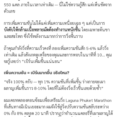
550 แคล ภายในเวลาเท่าเดิม — นี่ไม่ใช่ความรู้สึก แต่เห็นชัดจาก
ตัวเลข
การเพิ่มความชันไม่ได้แค่เพิ่มความเหนื่อยเฉย ๆ แต่เป็นการ
บังคับให้กล้ามเนื้อหลายมัดต้องทำงานหนักขึ้น
โดยเฉพาะต้นขา
และสะโพก ซึ่งใช้พลังงานมากกว่าการวิ่งพื้นราบ
ถ้าคุณกำลังวิ่งที่ความเร็วคงที่ ลองเพิ่มความชันสัก 5-6% แล้ววิ่ง
เท่าเดิม แล้วสังเกตดูเหงื่อของคุณและการหอบในนาทีที่ 10… คุณ
จะรู้เลยว่า “เบิร์นเพิ่มขึ้นแน่นอน”
เพิ่มความชัน = เบิร์นมากขึ้น จริงไหม?
“จริง 100% ครับ — ทุก 1% ความชันที่เพิ่มขึ้น ร่างกายจะเผา
ผลาญเพิ่มขึ้นราว 8-10% โดยที่ไม่ต้องวิ่งเร็วขึ้นเลยด้วยซ้ำ”
ผมเคยทดลองตอนซ้อมเพื่อเตรียมวิ่ง Laguna Phuket Marathon
ที่เส้นทางมีเนินเยอะมาก ผมจึงใช้ลู่วิ่งปรับความชันสลับระหว่าง
0% กับ 8% ตลอด 20 นาที ปรากฏว่าจำนวนแคลอรี่ที่เผาผลาญได้