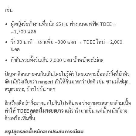
เช่น
ผู้หญิงวัยทำงานที่หนัก 65 กก. ทำงานออฟฟิศ TDEE =
~1,700 แคล
วิ่ง 30 นาที = เผาเพิ่ม ~300 แคล → TDEE ใหม่ = 2,000
แคล
ถ้ากินรวมทั้งวันเกิน 2,000 แคล น้ำหนักจะไม่ลด
ปัญหาคือหลายคนกินเกินโดยไม่รู้ตัว โดยเฉพาะมื้อหลังวิ่งที่มักหิว
จัด (นักวิ่งเรียกว่า
runger
) ทำให้กินมากกว่าปกติ เช่น ชานมไข่มุก,
หมูกระทะ, ข้าวไข่ข้น ฯลฯ
อีกเรื่องคือ ถ้าวิ่งมากแต่ไม่กินโปรตีนพอ ร่างกายจะสลายกล้ามเนื้อ
ทำให้
TDEE ลดลงในระยะยาว
แม้ว่าวิ่งมากขึ้น แต่น้ำหนักก็อาจ
ค้างหรือเพิ่มขึ้น
สรุปสูตรลดน้ำหนักจากประสบการณ์ผม