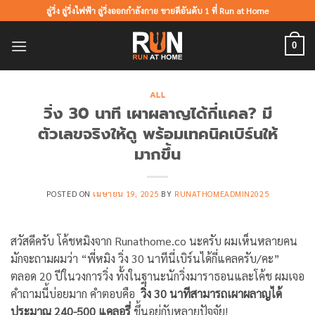
ข้าม
ลู่วิ่ง ลู่วิ่งไฟฟ้า ลู่วิ่งออกกำลังกาย ขายดีอันดับ 1 ที่ Run at Home
ไป
ยัง
0
เนื้อหา
ALL
วิ่ง 30 นาที เผาผลาญได้กี่แคล? มี
ตัวเลขจริงให้ดู พร้อมเทคนิคเบิร์นให้
มากขึ้น
POSTED ON
เมษายน 19, 2025
BY
RUNATHOMEADMIN2025
สวัสดีครับ โค้ชหมิงจาก Runathome.co นะครับ ผมเห็นหลายคน
มักจะถามผมว่า “พี่หมิง วิ่ง 30 นาทีนี่เบิร์นได้กี่แคลครับ/คะ”
ตลอด 20 ปีในวงการวิ่ง ทั้งในฐานะนักวิ่งมาราธอนและโค้ช ผมเจอ
คำถามนี้บ่อยมาก คำตอบคือ
วิ่ง 30 นาทีสามารถเผาผลาญได้
ประมาณ 240-500 แคลอรี่
ขึ้นอยู่กับหลายปัจจัย!