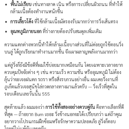
พื้นไม่เรียบ
เช่นทางลาด เนิน หรือการเปลี่ยนผิวถนน ที่ทำให้
กล้ามเนื้อต้องทำงานหนักขึ้น
การเลี้ยวโค้ง
ที่ใช้กล้ามเนื้อมัดรองรับมากกว่าการวิ่งเส้นตรง
อุณหภูมิภายนอก
ที่ร่างกายต้องปรับสมดุลเพิ่มเติม
ความแตกต่างพวกนี้ทำให้กล้ามเนื้อบางส่วนที่ไม่ค่อยถูกใช้ตอนวิ่ง
บนลู่ ได้ถูกเรียกมาทำงานมากขึ้น จึงเผาผลาญพลังงานมากกว่า
แต่ลู่วิ่งก็ยังมีข้อดีที่ผมใช้บ่อยมากเหมือนกัน โดยเฉพาะเวลาอยาก
ควบคุมปัจจัยต่าง ๆ เช่น ความเร็ว ความชัน หรืออุณหภูมิ ไม่ต้อง
ลุ้นว่าจะเจอฝนตก รถรา หรือสิ่งรบกวนอย่างอื่น ผมเคยวิ่งงานที่
ภูเก็ตแล้วเจอสุนัขไล่กวดกลางทางมาแล้วครับ — วิ่งเร็วที่สุดใน
รอบเดือนเลยวันนั้น 555
สุดท้ายแล้ว ผมมองว่า
การใช้ทั้งสองอย่างควบคู่กัน
คือทางเลือกที่ดี
ที่สุด — ถ้าอยาก Burn เยอะ วิ่งข้างนอกจะได้เปรียบกว่า แต่ถ้าคุณ
อยากวางโปรแกรมฝึกซ้อมหรือรักษาความปลอดภัย ลู่วิ่งก็ตอบ
โจทย์ไม่แพ้กันเลยครับ