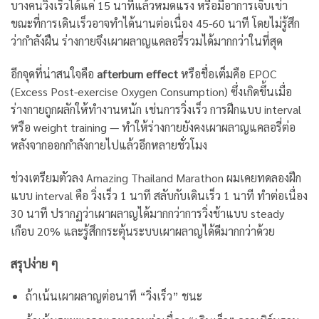
บางคนวิ่งเร็วได้แค่ 15 นาทีแล้วหมดแรง หรือมีอาการเจ็บเข่า
ขณะที่การเดินเร็วอาจทำได้นานต่อเนื่อง 45-60 นาที โดยไม่รู้สึก
ว่ากำลังฝืน ร่างกายจึงเผาผลาญแคลอรี่รวมได้มากกว่าในที่สุด
อีกจุดที่น่าสนใจคือ
afterburn effect
หรือชื่อเต็มคือ EPOC
(Excess Post-exercise Oxygen Consumption) ซึ่งเกิดขึ้นเมื่อ
ร่างกายถูกผลักให้ทำงานหนัก เช่นการวิ่งเร็ว การฝึกแบบ interval
หรือ weight training — ทำให้ร่างกายยังคงเผาผลาญแคลอรี่ต่อ
หลังจากออกกำลังกายไปแล้วอีกหลายชั่วโมง
ช่วงเตรียมตัวลง Amazing Thailand Marathon ผมเคยทดลองฝึก
แบบ interval คือ วิ่งเร็ว 1 นาที สลับกับเดินเร็ว 1 นาที ทำต่อเนื่อง
30 นาที ปรากฏว่าเผาผลาญได้มากกว่าการวิ่งช้าแบบ steady
เกือบ 20% และรู้สึกกระตุ้นระบบเผาผลาญได้ดีมากกว่าด้วย
สรุปง่าย ๆ
ถ้าเน้นเผาผลาญต่อนาที “วิ่งเร็ว” ชนะ