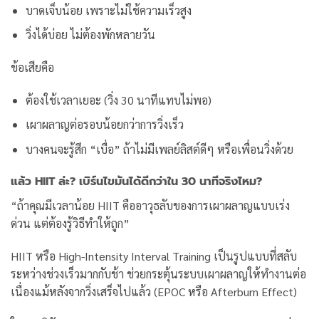
บาดเจ็บน้อย เพราะไม่ใช้ความเร็วสูง
วิ่งได้บ่อย ไม่ต้องพักหลายวัน
ข้อเสียคือ
ต้องใช้เวลาเยอะ (วิ่ง 30 นาทีแทบไม่พอ)
เผาผลาญต่อรอบน้อยกว่าการวิ่งเร็ว
บางคนจะรู้สึก “เบื่อ” ถ้าไม่มีเพลย์ลิสต์ดีๆ หรือเพื่อนวิ่งด้วย
แล้ว HIIT ล่ะ? เบิร์นไขมันได้ดีกว่าใน 30 นาทีจริงไหม?
“ถ้าคุณมีเวลาน้อย HIIT คืออาวุธลับของการเผาผลาญแบบเร่ง
ด่วน แต่ต้องรู้วิธีทำให้ถูก”
HIIT หรือ High-Intensity Interval Training เป็นรูปแบบที่สลับ
ระหว่างช่วงเร็วมากกับช้า ช่วยกระตุ้นระบบเผาผลาญให้ทำงานต่อ
เนื่องแม้หลังจากวิ่งเสร็จไปแล้ว (EPOC หรือ Afterburn Effect)