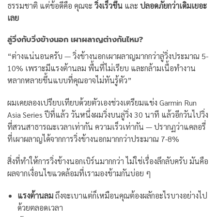
ธรรมชาติ แต่ข้อดีคือ คุณจะ
วิ่งเร็วขึ้น
และ
ปลอดภัยกว่าเดิมเยอะ
เลย
ลู่วิ่งกับวิ่งข้างนอก เผาผลาญต่างกันไหม?
“ต่างแน่นอนครับ — วิ่งข้างนอกเผาผลาญมากกว่าลู่วิ่งประมาณ 5-
10% เพราะมีแรงต้านลม พื้นที่ไม่เรียบ และกล้ามเนื้อทำงาน
หลากหลายขึ้นแบบที่คุณอาจไม่ทันรู้ตัว”
ผมเคยลองเปรียบเทียบด้วยตัวเองช่วงเตรียมแข่ง Garmin Run
Asia Series ปีที่แล้ว วันหนึ่งผมวิ่งบนลู่วิ่ง 30 นาที แล้วอีกวันไปวิ่ง
ที่สวนสาธารณะเวลาเท่ากัน ความเร็วเท่ากัน — ปรากฏว่าแคลอรี่
ที่เผาผลาญได้จากการวิ่งข้างนอกมากกว่าประมาณ 7-8%
สิ่งที่ทำให้การวิ่งข้างนอกเบิร์นมากกว่า ไม่ใช่เรื่องลึกลับครับ มันคือ
ผลจากเงื่อนไขแวดล้อมที่เรามองข้ามกันบ่อย ๆ
แรงต้านลม
ถึงจะเบาแต่ก็เหมือนคุณต้องผลักอะไรบางอย่างไป
ด้วยตลอดเวลา