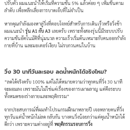
ปรับตัว ผมแนะนำให้เริ่มที่ความชัน 5% แล้วค่อย ๆ เพิ่มขึ้นตาม
ลำดับ เพื่อหลีกเลี่ยงการบาดเจ็บที่ไม่จำเป็น
หากคุณกำลังมองหาลู่วิ่งที่ตอบโจทย์สำหรับการเดินเร็วหรือวิ่งช้า
ผมแนะนำ
รุ่น A1 กับ A3
เลยครับ เพราะทั้งสองรุ่นนี้มีระบบปรับ
ความชันอัตโนมัติที่นุ่มนวล ความเร็วเริ่มต้นเหมาะกับคนออกกำลัง
กายที่บ้าน และมอเตอร์เงียบ ไม่รบกวนคนในบ้าน
วิ่ง 30 นาทีวันละรอบ ลดน้ำหนักได้จริงไหม?
“ลดได้จริงครับ 100% แต่ไม่ได้หมายความว่าทุกคนที่วิ่ง 30 นาที
จะผอมลง เพราะมันไม่ใช่แค่เรื่องของการเผาผลาญ แต่คือระบบ
ทั้งหมดของร่างกายและพฤติกรรม”
จากประสบการณ์ที่ผมทำโปรแกรมฝึกมาหลายปี เจอหลายคนที่วิ่ง
ทุกวันแต่น้ำหนักไม่ลด กลับกัน บางคนวิ่งน้อยกว่าแต่คุมน้ำหนักได้
ดีกว่า เพราะความต่างอยู่ที่
พฤติกรรมรอบการวิ่ง