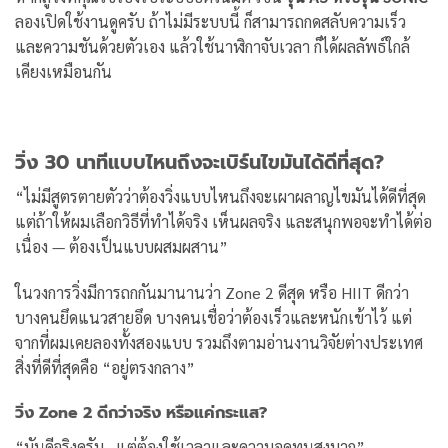
ลองเปิดใช้งานดูครับ ถ้าไม่มีระบบนี้ ก็สามารถกดสลับความเร็ว
และความชันด้วยตัวเอง แล้วใช้นาฬิกาจับเวลา ก็ได้ผลลัพธ์ใกล้
เคียงเหมือนกัน
วิ่ง 30 นาทีแบบไหนถึงจะเบิร์นไขมันได้ดีที่สุด?
“ไม่มีสูตรตายตัวว่าต้องวิ่งแบบไหนถึงจะเผาผลาญไขมันได้ดีที่สุด
แต่ถ้าให้ผมเลือกวิธีที่ทำได้จริง เห็นผลจริง และสนุกพอจะทำได้ต่อ
เนื่อง — ต้องเป็นแบบผสมผสาน”
ในวงการวิ่งมีการถกกันมานานว่า Zone 2 ดีสุด หรือ HIIT ดีกว่า
บางคนยึดแนวสายอึด บางคนเชื่อว่าต้องเร็วและหนักเข้าไว้ แต่
จากที่ผมเคยลองทั้งสองแบบ รวมถึงตามอ่านงานวิจัยต่างประเทศ
สิ่งที่ดีที่สุดคือ “อยู่ตรงกลาง”
วิ่ง Zone 2 ดีกว่าจริง หรือแค่กระแส?
“มันดีจริงครับ…แต่ต้องใช้เวลาและความอดทนสูงมาก”