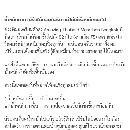
น้ำหนักมาก เบิร์นได้เยอะก็จริง แต่ไม่ใช่เรื่องดีเสมอไป
ช่วงที่ผมเตรียมตัวลง Amazing Thailand Marathon Bangkok ปี
ที่แล้ว น้ำหนักตัวผมขึ้นไปถึง 82 กิโล (จากเดิม 75) เพราะช่วงโค
วิดผมซัดข้าวเหนียวหมูปิ้งทุกวัน… แน่นอนครับว่าเวลาวิ่ง ผม
เบิร์นแคลได้เยอะขึ้นจริง รู้สึกเหมือนร่างกายเผาผลาญได้โหดมาก
แต่สิ่งที่แลกมาก็คือ… เข่าผมเริ่มมีอาการเจ็บบ่อยขึ้น เพราะต้องรับ
น้ำหนักตัวที่เพิ่มขึ้นนั่นเอง
ตรงนี้แหละครับที่อยากให้คนวิ่งทุกคนเข้าใจว่า
“น้ำหนักมากขึ้น = เบิร์นเยอะขึ้น
แต่น้ำหนักมากขึ้น = ความเสี่ยงบาดเจ็บก็เพิ่มขึ้นเหมือนกัน”
ส่วนคนที่ลดน้ำหนักไปแล้ว แล้วรู้สึกว่าเบิร์นได้น้อยลง ก็ไม่ต้อง
ตกใจครับ เพราะตอนคุณน้ำหนักน้อยลง คุณก็ใช้แรงน้อยลงตาม