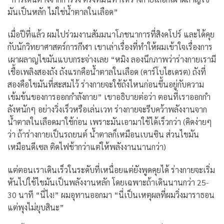
มันเป็นหลัก ไม่ใช่น้ำตาลในเลือด”
เมื่อปีที่แล้ว ผมไปร่วมงานสัมมนาโภชนาการที่สิงคโปร์ และได้คุย
กับนักวิทยาศาสตร์การกีฬา เขาเล่าเรื่องที่ทำให้ผมเข้าใจเรื่องการ
เผาผลาญไขมันแบบกระจ่างเลย
“หมิง ลองนึกภาพว่าร่างกายเรามี
เชื้อเพลิงสองถัง ถังแรกคือน้ำตาลในเลือด (คาร์โบไฮเดรต) ถังที่
สองคือไขมันที่สะสมไว้ ร่างกายจะใช้ถังไหนก่อนขึ้นอยู่กับความ
เข้มข้นของการออกกำลังกาย”
เขาอธิบายต่อว่า ตอนที่เราออกกำ
ลังหนักๆ อย่างวิ่งเร็วหรือเล่นเวท ร่างกายจะรีบคว้าพลังงานจาก
น้ำตาลในเลือดมาใช้ก่อน เพราะมันเอามาใช้ได้เร็วกว่า (คิดง่ายๆ
ว่า ถ้าร่างกายเป็นรถยนต์ น้ำตาลก็เหมือนเบนซิน ส่วนไขมัน
เหมือนดีเซล ติดไฟช้ากว่าแต่ให้พลังงานนานกว่า)
แต่ตอนเราเดินเร็วในระดับที่เหนื่อยแต่ยังพูดคุยได้ ร่างกายจะเริ่ม
หันไปใช้ไขมันเป็นพลังงานหลัก โดยเฉพาะถ้าเดินนานกว่า 25-
30 นาที
“นี่ไง!” ผมอุทานออกมา “นี่เป็นเหตุผลที่ผมวิ่งมาราธอน
แต่พุงไม่ยุบสินะ”