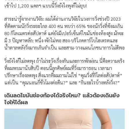
เข้าไป 1,200 แคลฯ แบบนี้วิ่งยังไงพุงก็ไม่ยุบ!
สาระน่ารู้จากงานวิจัย: ผมได้อ่านงานวิจัยในวงการวิ่งช่วงปี 2023
ที่ติดตามนักวิ่งระยะไกล 400 คน พบว่า 65% ของนักวิ่งที่ซ้อมเกิน
80 กิโลเมตรต่อสัปดาห์ แต่ยังมีเปอร์เซ็นต์ไขมันช่องท้องสูง มักจะ
มี 3 ปัญหาหลัก: หนึ่ง-พักไม่พอ สอง-บริโภคคาร์โบไฮเดรตและ
น้ำตาลหลังวิ่งมากเกินจำเป็น และสาม-วางแผนโภชนาการไม่ดีพอ
วิ่งยังไงก็ไม่ลดพุง ถ้าไม่ระวังเรื่องกินและการพักผ่อน นี่คือความจริง
ที่ผมพบมานับสิบปี ตอนนี้ลูกศิษย์ผมที่วิ่งมาราธอน เวลามา
ปรึกษาเรื่องลดพุง สิ่งแรกที่ผมถามไม่ใช่ “คุณวิ่งกี่กิโลต่อสัปดาห์”
แต่เป็น “คุณนอนกี่ชั่วโมงต่อคืน?” และ “กินอะไรบ้างหลังวิ่ง?”
เดินลดไขมันช่องท้องได้จริงไหม? แล้วต้องเดินยัง
ไงให้ได้ผล