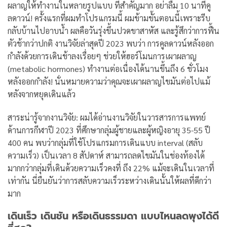
ผลาญให้ทำงานในหลายรูปแบบ
ที่สำคัญมาก อย่าลืม 10 นาทีคู
ลดาวน์! ครั้งแรกที่ผมทำโปรแกรมนี้ ผมข้ามขั้นตอนนี้เพราะรีบ
กลับบ้านไปอาบน้ำ ผลคือวันรุ่งขึ้นปวดขาสาหัส และรู้สึกว่าการฟื้น
ตัวช้ากว่าปกติ
งานวิจัยล่าสุดปี 2023 พบว่า การคูลดาวน์หลังออก
กำลังด้วยการเดินช้าลงเรื่อยๆ ช่วยให้ฮอร์โมนการเผาผลาญ
(metabolic hormones) ทำงานต่อเนื่องได้นานขึ้นถึง 6 ชั่วโมง
หลังออกกำลัง! นั่นหมายความว่าคุณจะเผาผลาญไขมันต่อไปแม้
หลังจากหยุดเดินแล้ว
สาระน่ารู้จากงานวิจัย: ผมได้อ่านงานวิจัยในวารสารการแพทย์
ด้านการกีฬาปี 2023 ที่ศึกษากลุ่มผู้ชายและผู้หญิงอายุ 35-55 ปี
400 คน พบว่ากลุ่มที่ใช้โปรแกรมการเดินแบบ interval (สลับ
ความเร็ว) เป็นเวลา 8 สัปดาห์ สามารถลดไขมันในช่องท้องได้
มากกว่ากลุ่มที่เดินด้วยความเร็วคงที่ ถึง 22% แม้จะเดินในเวลาที่
เท่ากัน นี่ยืนยันว่าการสลับความเร็วระหว่างเดินนั้นให้ผลที่ดีกว่า
มาก
เดินเร็ว เดินชัน หรือเดินธรรมดา แบบไหนลดพุงได้ดี