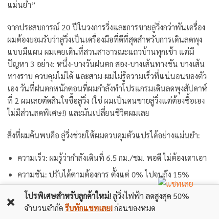
แม่นยำ”
จากประสบการณ์ 20 ปีในวงการวิ่งและการขายลู่วิ่งกว่าพันเครื่อง
ผมต้องยอมรับว่าลู่วิ่งเป็นเครื่องมือที่ดีที่สุดสำหรับการเดินลดพุง
แบบมีแผน
ผมเคยเดินที่สวนสาธารณะแถวบ้านทุกเช้า แต่มี
ปัญหา 3 อย่าง: หนึ่ง-บางวันฝนตก สอง-บางเส้นทางชัน บางเส้น
ทางราบ ควบคุมไม่ได้ และสาม-ผมไม่รู้ความเร็วที่แน่นอนของตัว
เอง
วันที่ฝนตกหนักตอนที่ผมกำลังทำโปรแกรมเดินลดพุงสัปดาห์
ที่ 2 ผมเลยตัดสินใจซื้อลู่วิ่ง (ใช่ ผมเป็นคนขายลู่วิ่งแต่ต้องซื้อเอง
ไม่มีส่วนลดพิเศษ!) และมันเปลี่ยนชีวิตผมเลย
สิ่งที่ผมค้นพบคือ ลู่วิ่งช่วยให้ผมควบคุมตัวแปรได้อย่างแม่นยำ:
ความเร็ว: ผมรู้ว่ากำลังเดินที่ 6.5 กม./ชม. พอดี ไม่ต้องเดาเอา
ความชัน: ปรับได้ตามต้องการ ตั้งแต่ 0% ไปจนถึง 15%
เวลา: มีนาฬิกาบอกชัดเจน ไม่ต้องกลัวลืมเวลา
โปรพิเศษสำหรับลูกค้าใหม่!
ลู่วิ่งไฟฟ้า ลดสูงสุด 50%
❌
จำนวนจำกัด
รีบทักแชทเลย!
ก่อนของหมด
ระยะทาง: วัดได้แม่นยำเป็นเมตร