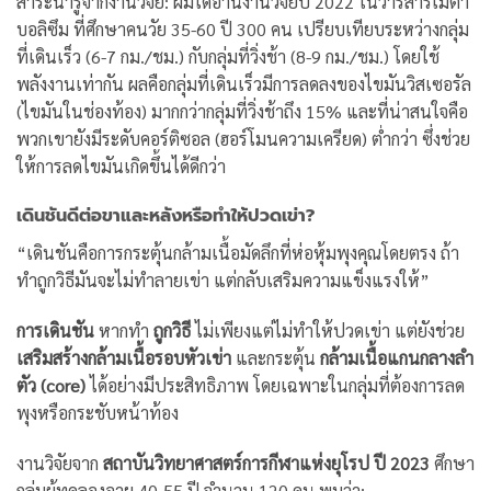
สาระน่ารู้จากงานวิจัย: ผมได้อ่านงานวิจัยปี 2022 ในวารสารเมตา
บอลิซึม ที่ศึกษาคนวัย 35-60 ปี 300 คน เปรียบเทียบระหว่างกลุ่ม
ที่เดินเร็ว (6-7 กม./ชม.) กับกลุ่มที่วิ่งช้า (8-9 กม./ชม.) โดยใช้
พลังงานเท่ากัน ผลคือกลุ่มที่เดินเร็วมีการลดลงของไขมันวิสเซอรัล
(ไขมันในช่องท้อง) มากกว่ากลุ่มที่วิ่งช้าถึง 15% และที่น่าสนใจคือ
พวกเขายังมีระดับคอร์ติซอล (ฮอร์โมนความเครียด) ต่ำกว่า ซึ่งช่วย
ให้การลดไขมันเกิดขึ้นได้ดีกว่า
เดินชันดีต่อขาและหลังหรือทำให้ปวดเข่า?
“เดินชันคือการกระตุ้นกล้ามเนื้อมัดลึกที่ห่อหุ้มพุงคุณโดยตรง ถ้า
ทำถูกวิธีมันจะไม่ทำลายเข่า แต่กลับเสริมความแข็งแรงให้”
การเดินชัน
หากทำ
ถูกวิธี
ไม่เพียงแต่ไม่ทำให้ปวดเข่า แต่ยังช่วย
เสริมสร้างกล้ามเนื้อรอบหัวเข่า
และกระตุ้น
กล้ามเนื้อแกนกลางลำ
ตัว (core)
ได้อย่างมีประสิทธิภาพ โดยเฉพาะในกลุ่มที่ต้องการลด
พุงหรือกระชับหน้าท้อง
งานวิจัยจาก
สถาบันวิทยาศาสตร์การกีฬาแห่งยุโรป ปี 2023
ศึกษา
กลุ่มผู้ทดลองอายุ 40-55 ปี จำนวน 120 คน พบว่า: