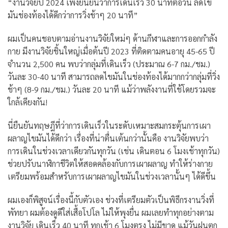
“งานวิจัยปี 2024 เพิ่งยืนยันว่าการเดินเร็ว 30 นาทีต่อวัน ลดไข
มันช่องท้องได้ดีกว่าการวิ่งช้าๆ 20 นาที”
ผมเป็นคนชอบตามอ่านงานวิจัยใหม่ๆ ด้านกีฬาและการออกกำลัง
กาย
มีงานวิจัยชิ้นใหญ่เมื่อต้นปี 2023 ที่ติดตามคนอายุ 45-65 ปี
จำนวน 2,500 คน พบว่ากลุ่มที่เดินเร็ว (ประมาณ 6-7 กม./ชม.)
วันละ 30-40 นาที สามารถลดไขมันในช่องท้องได้มากกว่ากลุ่มที่วิ่ง
ช้าๆ (8-9 กม./ชม.) วันละ 20 นาที แม้ว่าพลังงานที่ใช้โดยรวมจะ
ใกล้เคียงกัน!
นี่ยืนยันทฤษฎีที่ว่าการเดินเร็วในระดับเหมาะสมกระตุ้นการเผา
ผลาญไขมันได้ดีกว่า
เรื่องที่น่าตื่นเต้นกว่านั้นคือ งานวิจัยพบว่า
การเดินในช่วงเวลาเดียวกันทุกวัน (เช่น เดินตอน 6 โมงเช้าทุกวัน)
ช่วยปรับนาฬิกาชีวิตให้สอดคล้องกับการเผาผลาญ ทำให้ร่างกาย
เตรียมพร้อมสำหรับการเผาผลาญไขมันในช่วงเวลานั้นๆ ได้ดีขึ้น
ผมเองก็พิสูจน์เรื่องนี้กับตัวเอง ช่วงที่เตรียมตัวเป็นพิธีกรงานวิ่งที่
พัทยา ผมต้องดูดีใส่เสื้อโปโล ไม่ให้พุงยื่น ผมเลยทำทุกอย่างตาม
งานวิจัย เดินเร็ว 40 นาที ทุกเช้า 6 โมงตรง ไม่มีขาด แม้วันฝนตก