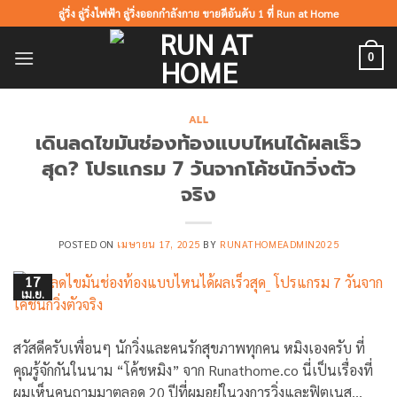
ข้าม
ลู่วิ่ง ลู่วิ่งไฟฟ้า ลู่วิ่งออกกำลังกาย ขายดีอันดับ 1 ที่ Run at Home
ไป
ยัง
0
เนื้อหา
ALL
เดินลดไขมันช่องท้องแบบไหนได้ผลเร็ว
สุด? โปรแกรม 7 วันจากโค้ชนักวิ่งตัว
จริง
POSTED ON
เมษายน 17, 2025
BY
RUNATHOMEADMIN2025
17
เม.ย.
สวัสดีครับเพื่อนๆ นักวิ่งและคนรักสุขภาพทุกคน หมิงเองครับ ที่
คุณรู้จักกันในนาม “โค้ชหมิง” จาก Runathome.co นี่เป็นเรื่องที่
ผมเห็นคนถามมาตลอด 20 ปีที่ผมอยู่ในวงการวิ่งและฟิตเนส…