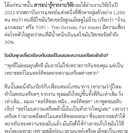
ได้แย่ขนาดนั้น
สาระน่ารู้จากงานวิจัย
ผมได้อ่านงานวิจัยในปี
2022 จากสถาบันการแพทย์แห่งหนึ่งที่ศึกษากลุ่มตัวอย่าง 1,200
คน พบว่า คนที่มีไขมันวิสเซอรัลสูงแม้จะดูไม่อ้วน (เรียกว่า “อ้วน
แบบผอม” หรือ TOFI – Thin Outside, Fat Inside) มีความเสี่ยง
ต่อโรคหัวใจสูงกว่าคนที่มีน้ำหนักเกินแต่ไขมันวิสเซอรัลต่ำถึง
30%
ไขมันพุงเกี่ยวข้องกับฮอร์โมนและความเครียดยังไง?
“พุงที่ไม่ยอมยุบสักที มันอาจไม่ใช่เพราะการกินของคุณ แต่เป็น
เพราะฮอร์โมนคอร์ติซอลจากความเครียดต่างหาก”
คืนนั้นผมนั่งกินเบียร์กับเพื่อนหมอโภชนาการ เขาถามว่ารู้ไหม
ทำไมตอนเครียดๆ จากงาน พุงผมถึงใหญ่ขึ้นทั้งที่กินเท่าเดิม วิ่ง
เท่าเดิม… ผมงง
“คอร์ติซอล หมิง… คอร์ติซอล” เขาพูดขณะจิบ
เบียร์ “ฮอร์โมนความเครียดตัวนี้มันเป็นตัวการใหญ่เลย”
เวลาเรา
เครียด ร่างกายหลั่งฮอร์โมนคอร์ติซอลออกมา ซึ่งนอกจากจะทำให้
อยากกินของหวานของมันแล้ว มันยังสั่งให้ร่างกายเก็บไขมันไว้ที่
พุงโดยเฉพาะ! เพราะสมัยก่อนเวลามนุษย์เครียด มักจะเป็นเพราะ