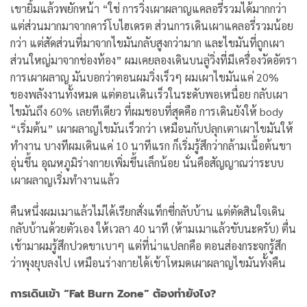
เขายิ้มแล้วพยักหน้า “ใช่ การวิ่งเผาผลาญแคลอรี่รวมได้มากกว่า
แต่ส่วนมากมาจากคาร์โบไฮเดรต ส่วนการเดินเผาแคลอรี่รวมน้อย
กว่า แต่สัดส่วนที่มาจากไขมันกลับสูงกว่ามาก และไขมันที่ถูกเผา
ส่วนใหญ่มาจากช่องท้อง”
ผมเคยลองเดินบนลู่วิ่งที่มีเครื่องวัดอัตรา
การเผาผลาญ มันบอกว่าตอนผมวิ่งเร็วๆ ผมเผาไขมันแค่ 20%
ของพลังงานทั้งหมด แต่ตอนเดินเร็วในระดับพอเหนื่อย กลับเผา
ไขมันถึง 60% เลยทีเดียว
ที่ผมชอบที่สุดคือ การเดินยังให้ body
“เริ่มต้น” เผาผลาญไขมันเร็วกว่า เหมือนกับปลุกเตาเผาไขมันให้
ทำงาน บางทีผมเดินแค่ 10 นาทีแรก ก็เริ่มรู้สึกว่ากล้ามเนื้อต้นขา
อุ่นขึ้น อุณหภูมิร่างกายเพิ่มขึ้นเล็กน้อย นั่นคือสัญญาณว่าระบบ
เผาผลาญเริ่มทำงานแล้ว
คืนหนึ่งผมเมาแล้วไม่ได้เรียกสั่งแท็กซี่กลับบ้าน แต่ตัดสินใจเดิน
กลับบ้านด้วยตัวเอง ให้เวลา 40 นาที (ห้ามเมาแล้วขับนะครับ) ตื่น
เช้ามาผมรู้สึกปวดขาเบาๆ แต่ที่น่าแปลกคือ ตอนส่องกระจกรู้สึก
ว่าพุงยุบลงไป เหมือนร่างกายได้เข้าโหมดเผาผลาญไขมันทั้งคืน
การเดินเข้า “Fat Burn Zone” ต้องทำยังไง?