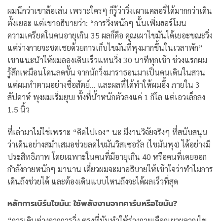
ผมนึกว่าเขาล้อเล่น เพราะใครๆ ก็รู้ว่าวิ่งเผาแคลอรี่ได้มากกว่าเดิน
ตั้งเยอะ แต่เขาอธิบายว่า:
“การวิ่งหนักๆ นั้นเพิ่มฮอร์โมน
ความเครียดในคนอายุเกิน 35 ผลก็คือ คุณเผาไขมันได้เยอะขณะวิ่ง
แต่ร่างกายจะชดเชยด้วยการเก็บไขมันที่พุงมากขึ้นในเวลาพัก”
เขาแนะนำให้ผมลองเดินเร็วแทนวิ่ง 30 นาทีทุกเช้า ช่วงแรกผม
รู้สึกเหมือนโดนลดขั้น จากนักวิ่งมาราธอนมาเป็นคนเดินในสวน
แต่ผมทำตามอย่างซื่อสัตย์… และผลที่ได้ทำให้ผมอึ้ง
ภายใน 3
สัปดาห์ พุงผมเริ่มยุบ! ทั้งที่น้ำหนักตัวลงแค่ 1 กิโล แต่เอวเล็กลง
1.5 นิ้ว
ที่เล่ามาไม่ใช่เพราะ “คิดไปเอง” นะ มีงานวิจัยจริงๆ ที่สนับสนุน
ว่าเดินอย่างสม่ำเสมอช่วยลดไขมันวิสเซอรัล (ไขมันพุง) ได้อย่างมี
ประสิทธิภาพ โดยเฉพาะในคนที่มีอายุเกิน 40 หรือคนที่เคยออก
กำลังกายหนักๆ มานาน
เดี๋ยวผมจะมาอธิบายให้เข้าใจว่าทำไมการ
เดินถึงช่วยได้ และต้องเดินแบบไหนถึงจะได้ผลเร็วที่สุด
หลักการเบิร์นไขมัน: ใช้พลังงานจากคาร์บหรือไขมัน?
“การเดินต่างจากการวิ่ง ตรงที่มันทำให้ร่างกายเลือกเผาผลาญไข