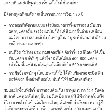
30 นาที แต่ยังมีพุงห้อย เห็นแล้วก็งงใช่ไหมล่ะ?
นี่คือเหตุผลที่ผมสังเกตเห็นจากคนวงการวิ่งมา 20 ปี:
การออกกำลังกายแบบแอโรบิคอย่างการวิ่งมาราธอน มันเผา
ผลาญแคลอรี่เยอะจริง แต่มันก็ทำให้หิวมากขึ้นด้วย (เหมือน
ผมวิ่งจบมาราธอนแล้วไปกินชาบูร้าน “บุฟเฟ่ต์นานาชาติ” จน
พนักงานมองแปลกๆ)
คนที่วิ่งเก่งมักจะประมาณแคลอรี่ผิด คิดว่าวิ่ง 10 กิโลเผาได้เป็น
พันแคลฯ แต่จริงๆ แล้ววิ่ง 10 กิโลได้แค่ 600-800 แคลฯ
เท่านั้น ซึ่งแค่ชานมไข่มุกแก้วเดียวก็เกิน 500 แคลฯแล้ว!
การฝึกซ้อมหนักๆ (โดยเฉพาะถ้าไม่ได้พักเพียงพอ) จะยิ่งเพิ่ม
คอร์ติซอล ซึ่งอย่างที่บอกไป มันทำให้ไขมันสะสมที่พุง
ผมเคยมีเพื่อนที่ฝึกวิ่งมาราธอนด้วยกัน เขาทุ่มเทมาก วิ่ง 6 วันต่อ
สัปดาห์ แต่พุงกลับใหญ่ขึ้น จนวันหนึ่งเขาเล่าให้ฟังว่าพอวิ่งเสร็จ
ทีไร เขาจะไปกินข้าวมันไก่จานใหญ่พิเศษกับน้ำอัดลม เพราะรู้สึก
ว่าตัวเองสมควรได้รับรางวัล… เอาล่ะสิ เผาไป 600 แคลฯ แต่กิน