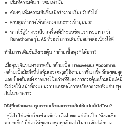
เริ่มที่ความชัน
1–2%
เท่านั้น
ค่อยๆ เพิ่มความชันขึ้นเมื่อร่างกายเริ่มปรับตัวได้
ควบคุมท่าทางให้หลังตรง และวางเท้านุ่มนวล
หากใช้ลู่วิ่ง ควรเลือกเครื่องที่มีระบบซัพแรงกระแทก เช่น
Runathome รุ่น A5
ที่รองรับการเดินชันอย่างต่อเนื่องได้ดี
ทำไมการเดินชันถึงกระตุ้น “กล้ามเนื้อพุง” ได้มาก?
เมื่อคุณเดินบนทางลาดชัน กล้ามเนื้อ
Transversus Abdominis
(กล้ามเนื้อมัดลึกที่ห่อหุ้มเอว) จะถูกใช้งานมากขึ้น เพื่อ
รักษาสมดุล
และ
ป้องกันหลัง
จากแรงโน้มถ่วงที่ดึงลง การกระตุ้นกล้ามเนื้อมัดนี้
จึงช่วยให้หน้าท้องแบนราบ และลดโอกาสเกิดอาการหลังแอ่น-พุง
ยื่นในระยะยาว
ใช้ลู่วิ่งช่วยควบคุมความเร็วและความชันให้แม่นยำได้ไหม?
“ลู่วิ่งไม่ใช่แค่เครื่องช่วยเดินในวันฝนตก แต่มันเป็น ‘ห้องแล็บ
ขนาดเล็ก’ ที่ช่วยให้คุณควบคุมทุกตัวแปรในการเดินได้อย่าง