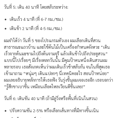
วันที่ 5: เดิน 40 นาที โดยสลับระหว่าง:
เดินเร็ว 4 นาที (ที่ 6-7 กม./ชม.)
เดินช้า 2 นาที (ที่ 4-5 กม./ชม.)
ผมจำได้ว่า วันที่ 5 ของโปรแกรมตัวเอง ผมเลือกเดินที่สวน
สาธารณะแถวบ้าน และใช้ต้นไม้เป็นเครื่องกำหนดจังหวะ “เดิน
เร็วจากต้นมะขามไปถึงต้นจามจุรี แล้วเดินช้าไปถึงประตูสวน”
แบบนี้ไปเรื่อยๆ
มีเรื่องตลกวันนั้น มีคุณป้าคนหนึ่งเดินสวนผม
หลายรอบ เธอสังเกตเห็นว่าผมเดินเร็วช้าสลับกัน จนในที่สุดเธอ
เข้ามาถาม “หนุ่มๆ เดินแปลกๆ นี่เทคนิคอะไร สอนป้าหน่อย”
ผมเลยอธิบายหลักการให้เธอฟัง วันรุ่งขึ้นผมเจอเธออีก เธอบอกว่า
“รู้สึกขาเบาขึ้น เหมือนเลือดไหลเวียนดีขึ้นเลย!”
วันที่ 6: เดินชัน 40 นาที (ถ้ามีลู่วิ่งหรือพื้นที่เนินในสวน)
ปรับความชัน 2-5% หรือเลือกเส้นทางที่มีทางขึ้นเนิน