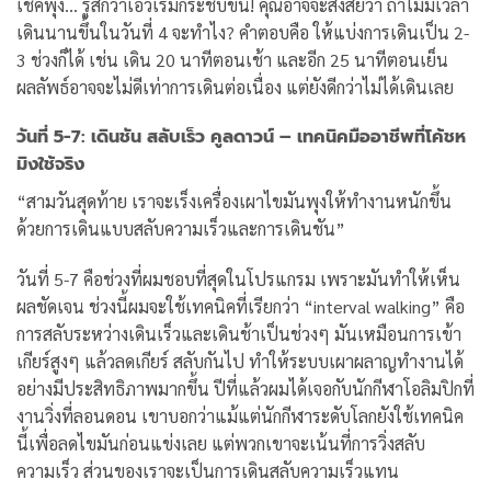
เช็คพุง… รู้สึกว่าเอวเริ่มกระชับขึ้น!
คุณอาจจะสงสัยว่า ถ้าไม่มีเวลา
เดินนานขึ้นในวันที่ 4 จะทำไง? คำตอบคือ ให้แบ่งการเดินเป็น 2-
3 ช่วงก็ได้ เช่น เดิน 20 นาทีตอนเช้า และอีก 25 นาทีตอนเย็น
ผลลัพธ์อาจจะไม่ดีเท่าการเดินต่อเนื่อง แต่ยังดีกว่าไม่ได้เดินเลย
วันที่ 5-7: เดินชัน สลับเร็ว คูลดาวน์ – เทคนิคมืออาชีพที่โค้ชห
มิงใช้จริง
“สามวันสุดท้าย เราจะเร็งเครื่องเผาไขมันพุงให้ทำงานหนักขึ้น
ด้วยการเดินแบบสลับความเร็วและการเดินชัน”
วันที่ 5-7 คือช่วงที่ผมชอบที่สุดในโปรแกรม เพราะมันทำให้เห็น
ผลชัดเจน
ช่วงนี้ผมจะใช้เทคนิคที่เรียกว่า “interval walking” คือ
การสลับระหว่างเดินเร็วและเดินช้าเป็นช่วงๆ มันเหมือนการเข้า
เกียร์สูงๆ แล้วลดเกียร์ สลับกันไป ทำให้ระบบเผาผลาญทำงานได้
อย่างมีประสิทธิภาพมากขึ้น
ปีที่แล้วผมได้เจอกับนักกีฬาโอลิมปิกที่
งานวิ่งที่ลอนดอน เขาบอกว่าแม้แต่นักกีฬาระดับโลกยังใช้เทคนิค
นี้เพื่อลดไขมันก่อนแข่งเลย แต่พวกเขาจะเน้นที่การวิ่งสลับ
ความเร็ว ส่วนของเราจะเป็นการเดินสลับความเร็วแทน