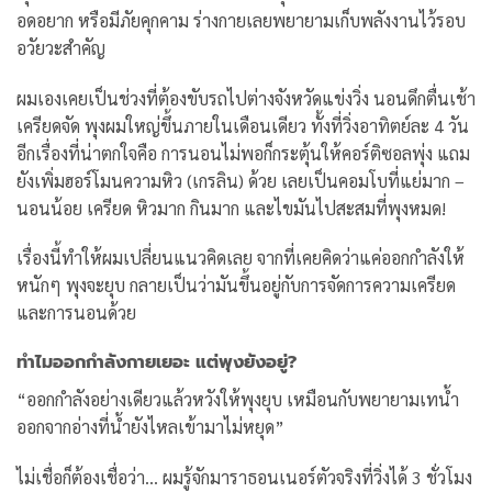
อดอยาก หรือมีภัยคุกคาม ร่างกายเลยพยายามเก็บพลังงานไว้รอบ
อวัยวะสำคัญ
ผมเองเคยเป็นช่วงที่ต้องขับรถไปต่างจังหวัดแข่งวิ่ง นอนดึกตื่นเช้า
เครียดจัด พุงผมใหญ่ขึ้นภายในเดือนเดียว ทั้งที่วิ่งอาทิตย์ละ 4 วัน
อีกเรื่องที่น่าตกใจคือ การนอนไม่พอก็กระตุ้นให้คอร์ติซอลพุ่ง แถม
ยังเพิ่มฮอร์โมนความหิว (เกรลิน) ด้วย เลยเป็นคอมโบที่แย่มาก –
นอนน้อย เครียด หิวมาก กินมาก และไขมันไปสะสมที่พุงหมด!
เรื่องนี้ทำให้ผมเปลี่ยนแนวคิดเลย จากที่เคยคิดว่าแค่ออกกำลังให้
หนักๆ พุงจะยุบ กลายเป็นว่ามันขึ้นอยู่กับการจัดการความเครียด
และการนอนด้วย
ทำไมออกกำลังกายเยอะ แต่พุงยังอยู่?
“ออกกำลังอย่างเดียวแล้วหวังให้พุงยุบ เหมือนกับพยายามเทน้ำ
ออกจากอ่างที่น้ำยังไหลเข้ามาไม่หยุด”
ไม่เชื่อก็ต้องเชื่อว่า… ผมรู้จักมาราธอนเนอร์ตัวจริงที่วิ่งได้ 3 ชั่วโมง