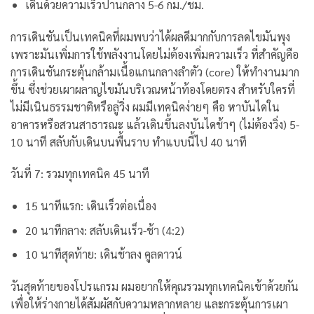
เดินด้วยความเร็วปานกลาง 5-6 กม./ชม.
การเดินชันเป็นเทคนิคที่ผมพบว่าได้ผลดีมากกับการลดไขมันพุง
เพราะมันเพิ่มการใช้พลังงานโดยไม่ต้องเพิ่มความเร็ว ที่สำคัญคือ
การเดินชันกระตุ้นกล้ามเนื้อแกนกลางลำตัว (core) ให้ทำงานมาก
ขึ้น ซึ่งช่วยเผาผลาญไขมันบริเวณหน้าท้องโดยตรง
สำหรับใครที่
ไม่มีเนินธรรมชาติหรือลู่วิ่ง ผมมีเทคนิคง่ายๆ คือ หาบันไดใน
อาคารหรือสวนสาธารณะ แล้วเดินขึ้นลงบันไดช้าๆ (ไม่ต้องวิ่ง) 5-
10 นาที สลับกับเดินบนพื้นราบ ทำแบบนี้ไป 40 นาที
วันที่ 7: รวมทุกเทคนิค 45 นาที
15 นาทีแรก: เดินเร็วต่อเนื่อง
20 นาทีกลาง: สลับเดินเร็ว-ช้า (4:2)
10 นาทีสุดท้าย: เดินช้าลง คูลดาวน์
วันสุดท้ายของโปรแกรม ผมอยากให้คุณรวมทุกเทคนิคเข้าด้วยกัน
เพื่อให้ร่างกายได้สัมผัสกับความหลากหลาย และกระตุ้นการเผา