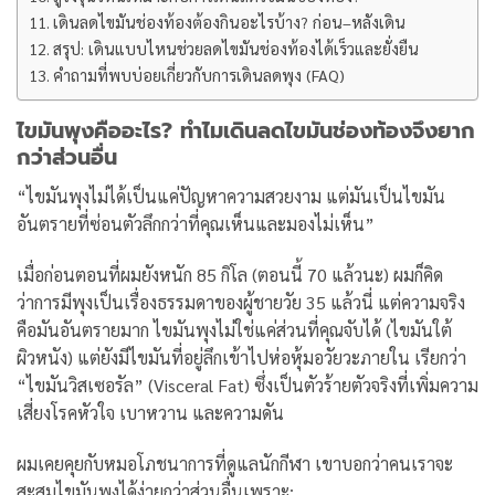
เดินลดไขมันช่องท้องต้องกินอะไรบ้าง? ก่อน–หลังเดิน
สรุป: เดินแบบไหนช่วยลดไขมันช่องท้องได้เร็วและยั่งยืน
คำถามที่พบบ่อยเกี่ยวกับการเดินลดพุง (FAQ)
ไขมันพุงคืออะไร? ทำไมเดินลดไขมันช่องท้องจึงยาก
กว่าส่วนอื่น
“ไขมันพุงไม่ได้เป็นแค่ปัญหาความสวยงาม แต่มันเป็นไขมัน
อันตรายที่ซ่อนตัวลึกกว่าที่คุณเห็นและมองไม่เห็น”
เมื่อก่อนตอนที่ผมยังหนัก 85 กิโล (ตอนนี้ 70 แล้วนะ) ผมก็คิด
ว่าการมีพุงเป็นเรื่องธรรมดาของผู้ชายวัย 35 แล้วนี่ แต่ความจริง
คือมันอันตรายมาก
ไขมันพุงไม่ใช่แค่ส่วนที่คุณจับได้ (ไขมันใต้
ผิวหนัง) แต่ยังมีไขมันที่อยู่ลึกเข้าไปห่อหุ้มอวัยวะภายใน เรียกว่า
“ไขมันวิสเซอรัล” (Visceral Fat) ซึ่งเป็นตัวร้ายตัวจริงที่เพิ่มความ
เสี่ยงโรคหัวใจ เบาหวาน และความดัน
ผมเคยคุยกับหมอโภชนาการที่ดูแลนักกีฬา เขาบอกว่าคนเราจะ
สะสมไขมันพุงได้ง่ายกว่าส่วนอื่นเพราะ: