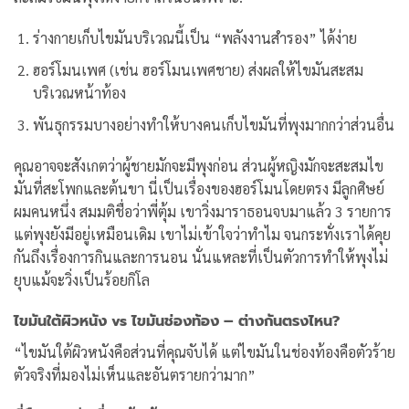
ร่างกายเก็บไขมันบริเวณนี้เป็น “พลังงานสำรอง” ได้ง่าย
ฮอร์โมนเพศ (เช่น ฮอร์โมนเพศชาย) ส่งผลให้ไขมันสะสม
บริเวณหน้าท้อง
พันธุกรรมบางอย่างทำให้บางคนเก็บไขมันที่พุงมากกว่าส่วนอื่น
คุณอาจจะสังเกตว่าผู้ชายมักจะมีพุงก่อน ส่วนผู้หญิงมักจะสะสมไข
มันที่สะโพกและต้นขา นี่เป็นเรื่องของฮอร์โมนโดยตรง
มีลูกศิษย์
ผมคนหนึ่ง สมมติชื่อว่าพี่ตุ้ม เขาวิ่งมาราธอนจบมาแล้ว 3 รายการ
แต่พุงยังมีอยู่เหมือนเดิม เขาไม่เข้าใจว่าทำไม จนกระทั่งเราได้คุย
กันถึงเรื่องการกินและการนอน นั่นแหละที่เป็นตัวการทำให้พุงไม่
ยุบแม้จะวิ่งเป็นร้อยกิโล
ไขมันใต้ผิวหนัง vs ไขมันช่องท้อง – ต่างกันตรงไหน?
“ไขมันใต้ผิวหนังคือส่วนที่คุณจับได้ แต่ไขมันในช่องท้องคือตัวร้าย
ตัวจริงที่มองไม่เห็นและอันตรายกว่ามาก”