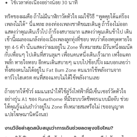
ใช้เวลาต่อเนื่องอย่างน้อย 30 นาที
ทริคของผมคือ ถ้าไม่มีนาฬิกาวัดหัวใจ ผมใช้วิธี “พูดคุยได้แต่ร้อง
เพลงไม่ได้” นี่แหละ ลองท่องเพลงชาติขณะเดินดู ถ้าร้องไม่ออก
แสดงว่าคุณเดินเร็วไป ถ้าร้องสบายมาก แสดงว่าคุณเดินช้าไป
เดิน
เช้านี้ผมลองแกล้งท่องเนื้อเพลงลูกทุ่งที่ชอบ พบว่าต้องหยุดหายใจ
ทุก 4-5 คำ นั่นแสดงว่าผมอยู่ใน Zone ที่เหมาะสม
มีวันหนึ่งผมนัด
กับเพื่อนๆ ไปเดินที่สวนลุมฯ เพื่อนคนหนึ่งเดินเร็วมาก เหงื่อแตก
พลั่ก หายใจหอบ อีกคนเดินสบายๆ แบบไปช้อปปิ้ง ผมบอกเลยว่า
ทั้งสองคนไม่ได้อยู่ใน Fat Burn Zone คนแรกใช้พลังงานจาก
คาร์โบไฮเดรต คนที่สองแทบไม่ได้ใช้พลังงานเลย
ถ้าอยากให้ชัวร์ ผมแนะนำให้ใช้ลู่วิ่งไฟฟ้าที่มีเซ็นเซอร์วัดหัวใจ
อย่างรุ่น A1 ของ Runathome ที่มีระบบวัดชีพจรแบบมือจับ ช่วย
ให้คุณรู้แม่นยำว่าอยู่ใน Zone ที่เหมาะสมหรือไม่ (ขออนุญาต
แปะโฆษณานิดนึงนะ)
งานวิจัยล่าสุดสนับสนุนว่าการเดินช่วยลดพุงจริงไหม?