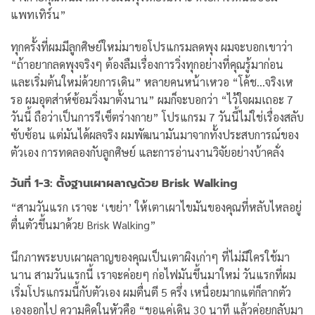
แพทเทิร์น”
ทุกครั้งที่ผมมีลูกศิษย์ใหม่มาขอโปรแกรมลดพุง ผมจะบอกเขาว่า
“ถ้าอยากลดพุงจริงๆ ต้องลืมเรื่องการวิ่งทุกอย่างที่คุณรู้มาก่อน
และเริ่มต้นใหม่ด้วยการเดิน”
หลายคนหน้าเหวอ “โค้ช…จริงเห
รอ ผมอุตส่าห์ซ้อมวิ่งมาตั้งนาน”
ผมก็จะบอกว่า “ไว้ใจผมเถอะ 7
วันนี้ ถือว่าเป็นการรีเซ็ตร่างกาย”
โปรแกรม 7 วันนี้ไม่ใช่เรื่องสลับ
ซับซ้อน แต่มันได้ผลจริง ผมพัฒนามันมาจากทั้งประสบการณ์ของ
ตัวเอง การทดลองกับลูกศิษย์ และการอ่านงานวิจัยอย่างบ้าคลั่ง
วันที่ 1-3: ตั้งฐานเผาผลาญด้วย Brisk Walking
“สามวันแรก เราจะ ‘เขย่า’ ให้เตาเผาไขมันของคุณที่หลับไหลอยู่
ตื่นตัวขึ้นมาด้วย Brisk Walking”
นึกภาพระบบเผาผลาญของคุณเป็นเตาผิงเก่าๆ ที่ไม่มีใครใช้มา
นาน สามวันแรกนี้ เราจะค่อยๆ ก่อไฟมันขึ้นมาใหม่
วันแรกที่ผม
เริ่มโปรแกรมนี้กับตัวเอง ผมตื่นตี 5 ครึ่ง เหนื่อยมากแต่ก็ลากตัว
เองออกไป ความคิดในหัวคือ “ขอแค่เดิน 30 นาที แล้วค่อยกลับมา