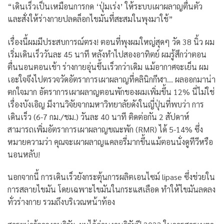
“เดินเร็วเป็นเหมือนการกด ‘ปุ่มเร่ง’ ให้ระบบเผาผลาญตื่นตัว
และสั่งให้ร่างกายปลดล็อกไขมันที่สะสมในพุงมาใช้”
เรื่องนี้ผมมีประสบการณ์ตรง! ตอนที่พุงผมใหญ่สุดๆ วัด 38 นิ้ว ผม
เริ่มเดินเร็ววันละ 45 นาที
หลังทำไปสองอาทิตย์ ผมรู้สึกว่าตอน
ตื่นนอนตอนเช้า ร่างกายอุ่นขึ้นเร็วกว่าเดิม แม้อากาศจะเย็น ผม
เอะใจจึงไปตรวจวัดอัตราการเผาผลาญที่คลินิกกีฬา… ผลออกมาน่า
ตกใจมาก อัตราการเผาผลาญตอนพักของผมเพิ่มขึ้น 12%
นี่ไม่ใช่
เรื่องบังเอิญ มีงานวิจัยจากมหาวิทยาลัยดังในญี่ปุ่นที่พบว่า การ
เดินเร็ว (6-7 กม./ชม.) วันละ 40 นาที ติดต่อกัน 2 สัปดาห์
สามารถเพิ่มอัตราการเผาผลาญขณะพัก (RMR) ได้ 5-14% ซึ่ง
หมายความว่า คุณจะเผาผลาญแคลอรี่มากขึ้นแม้ตอนนั่งดูทีวีหรือ
นอนหลับ!
นอกจากนี้ การเดินเร็วยังกระตุ้นการผลิตเอนไซม์ lipase ซึ่งช่วยใน
การสลายไขมัน โดยเฉพาะไขมันในกระแสเลือด ทำให้ไขมันลดลง
ทั่วร่างกาย รวมถึงบริเวณหน้าท้อง