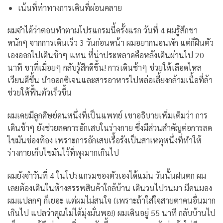
เน้นที่ท่าทางการเดินที่ผ่อนคลาย
ผมจำได้ว่าตอนทำตามโปรแกรมนี้ครั้งแรก วันที่ 4 ผมรู้สึกขา
หนักๆ จากการเดินเร็ว 3 วันก่อนหน้า ผมอยากนอนพัก แต่ก็ฝืนตัว
เองออกไปเดินช้าๆ แทน
ที่น่าประหลาดคือหลังเดินผ่านไป 20
นาที ขาที่เมื่อยๆ กลับรู้สึกดีขึ้น! การเดินช้าๆ ช่วยให้เลือดไหล
เวียนดีขึ้น นำออกซิเจนและสารอาหารไปหล่อเลี้ยงกล้ามเนื้อที่ล้า
ช่วยให้ฟื้นตัวเร็วขึ้น
ผมเคยมีลูกศิษย์คนหนึ่งที่เป็นแพทย์ เขาอธิบายเพิ่มเติมว่า การ
เดินช้าๆ ยังช่วยลดการอักเสบในร่างกาย ซึ่งมีส่วนสำคัญต่อการลด
ไขมันช่องท้อง เพราะการอักเสบเรื้อรังเป็นสาเหตุหนึ่งที่ทำให้
ร่างกายเก็บไขมันไว้ที่พุงมากเกินไป
ผมยังจำวันที่ 4 ในโปรแกรมของตัวเองได้แม่น วันนั้นฝนตก ผม
เลยต้องเดินในห้างสรรพสินค้าใกล้บ้าน เดินวนไปวนมา มีคนมอง
ผมแปลกๆ ก็เยอะ แต่ผมไม่สนใจ (เพราะถ้าใส่ใจสายตาคนอื่นมาก
เกินไป แปลว่าคุณไม่ได้มุ่งมั่นพอ!) ผมเดินอยู่ 55 นาที กลับบ้านไป