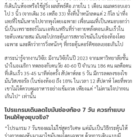
ก็เดินในห้องหรือใช้ลู่วิ่ง
ผลลัพธ์คือ ภายใน 1 เดือน ผมลดรอบเอว
ไป 3 นิ้ว (จากเดิม 36 เหลือ 33) ทั้งที่น้ำหนักลดแค่ 2 กิโล น่าทึ่ง
เลยที่ไขมันหายไปจากพุงโดยเฉพาะ!
เพื่อนผมที่เป็นหมอบอกว่า
นี่เป็นเพราะฮอร์โมนเอพิเนฟรินที่ร่างกายหลั่งตอนเดินเร็วใน
ระดับเหมาะสม มันจะไปกระตุ้นการสลายไขมันในช่องท้องโดย
เฉพาะ และดีกว่าการวิ่งหนักๆ ที่กระตุ้นคอร์ติซอลเยอะเกินไป
สาระน่ารู้จากงานวิจัย: มีงานวิจัยในปี 2023 จากมหาวิทยาลัยชั้น
นำในอเมริกา ทดลองกับคนวัย 40-60 ปี จำนวน 186 คน ผลคือคน
ที่เดินเร็ว 35-45 นาทีต่อครั้ง สัปดาห์ละ 5 วัน มีการลดลงของไข
มันวิสเซอรัล (ในช่องท้อง) ถึง 18% ในเวลา 12 สัปดาห์ โดยที่พวก
เขาไม่ได้ควบคุมอาหารอย่างเข้มงวด เพียงแค่ “ไม่ตามใจปากจน
เกินไป” เท่านั้น
โปรแกรมเดินลดไขมันช่องท้อง 7 วัน ควรทำแบบ
ไหนให้พุงยุบจริง?
“โปรแกรม 7 วันของผมไม่ใช่สูตรวิเศษ แต่มันเป็นวิธีกระตุ้นให้
ร่างกายคุณหันมาเผาไขมันพุงโดยเฉพาะ ด้วยการเดินแบบมี