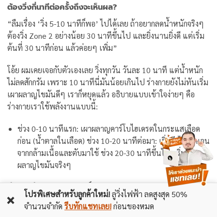
ต้องวิ่งกี่นาทีต่อครั้งถึงจะเห็นผล?
“ลืมเรื่อง ‘วิ่ง 5-10 นาทีก็พอ’ ไปได้เลย ถ้าอยากลดน้ำหนักจริงๆ
ต้องวิ่ง Zone 2 อย่างน้อย 30 นาทีขึ้นไป และยิ่งนานยิ่งดี แต่เริ่ม
ต้นที่ 30 นาทีก่อน แล้วค่อยๆ เพิ่ม”
โอ้ย ผมเคยเจอกับตัวเองเลย วิ่งทุกวัน วันละ 10 นาที แต่น้ำหนัก
ไม่ลดสักกรัม เพราะ 10 นาทีนี่มันน้อยเกินไป ร่างกายยังไม่ทันเริ่ม
เผาผลาญไขมันดีๆ เราก็หยุดแล้ว
อธิบายแบบเข้าใจง่ายๆ คือ
ร่างกายเราใช้พลังงานแบบนี้:
ช่วง 0-10 นาทีแรก: เผาผลาญคาร์โบไฮเดรตในกระแสเลือด
ก่อน (น้ำตาลในเลือด) ช่วง 10-20 นาทีต่อมา: เริ่มดึงไกลโคเจน
จากกล้ามเนื้อและตับมาใช้ ช่วง 20-30 นาทีขึ้นไป: เริ่มเผา
ผลาญไขมันจริงๆ
คำแนะนำจากประสบการณ์ของผม:
โปรพิเศษสำหรับลูกค้าใหม่!
ลู่วิ่งไฟฟ้า ลดสูงสุด 50%
❌
จำนวนจำกัด
รีบทักแชทเลย!
ก่อนของหมด
สำหรับมือใหม่ที่อยากลดน้ำหนัก ตั้งเป้าวิ่ง 30 นาทีขึ้นไป ถ้ายังวิ่ง