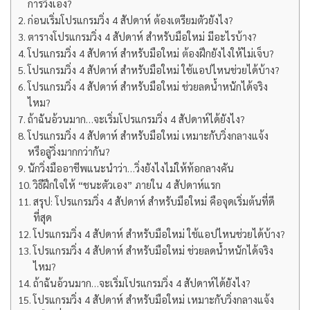
การวิ่งเอง?
ก่อนเริ่มโปรแกรมวิ่ง 4 สัปดาห์ ต้องเตรียมตัวยังไง?
ตารางโปรแกรมวิ่ง 4 สัปดาห์ สำหรับมือใหม่ มีอะไรบ้าง?
โปรแกรมวิ่ง 4 สัปดาห์ สำหรับมือใหม่ ต้องฝึกยังไงให้ไม่เจ็บ?
โปรแกรมวิ่ง 4 สัปดาห์ สำหรับมือใหม่ ใช้แอปไหนช่วยได้บ้าง?
โปรแกรมวิ่ง 4 สัปดาห์ สำหรับมือใหม่ ช่วยลดน้ำหนักได้จริง
ไหม?
ถ้าฉันอ้วนมาก…จะเริ่มโปรแกรมวิ่ง 4 สัปดาห์ได้ยังไง?
โปรแกรมวิ่ง 4 สัปดาห์ สำหรับมือใหม่ เหมาะกับวิ่งกลางแจ้ง
หรือลู่วิ่งมากกว่ากัน?
นักวิ่งมืออาชีพแนะนำว่า…วิ่งยังไงไม่ให้ท้อกลางคัน
วิธีฝึกใจให้ “ชนะตัวเอง” ภายใน 4 สัปดาห์แรก
สรุป: โปรแกรมวิ่ง 4 สัปดาห์ สำหรับมือใหม่ คือจุดเริ่มต้นที่ดี
ที่สุด
โปรแกรมวิ่ง 4 สัปดาห์ สำหรับมือใหม่ ใช้แอปไหนช่วยได้บ้าง?
โปรแกรมวิ่ง 4 สัปดาห์ สำหรับมือใหม่ ช่วยลดน้ำหนักได้จริง
ไหม?
ถ้าฉันอ้วนมาก…จะเริ่มโปรแกรมวิ่ง 4 สัปดาห์ได้ยังไง?
โปรแกรมวิ่ง 4 สัปดาห์ สำหรับมือใหม่ เหมาะกับวิ่งกลางแจ้ง