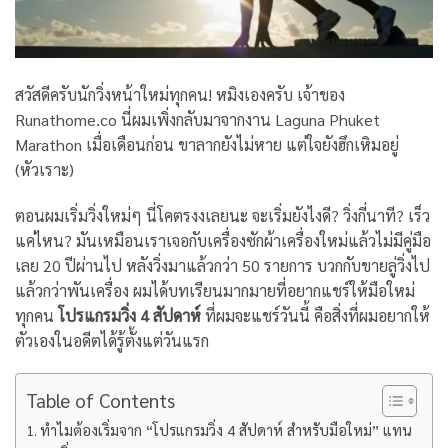
สวัสดีครับนักวิ่งหน้าใหม่ทุกคน! หมิงเองครับ เจ้าของ
Runathome.co นี่ผมเพิ่งกลับมาจากงาน Laguna Phuket
Marathon เมื่อเดือนก่อน ขาลากยังไม่หาย แต่ใจยังฮึกเหิมอยู่
(หัวเราะ)
ตอนผมเริ่มวิ่งใหม่ๆ นี่โคตรงงเลยนะ จะเริ่มยังไงดี? วิ่งกี่นาที? เร็ว
แค่ไหน? มันเหมือนเราเจอกับเครื่องซักผ้าเครื่องใหม่แล้วไม่มีคู่มือ
เลย
20 ปีผ่านไป หลังวิ่งมาแล้วกว่า 50 รายการ บวกกับขายลู่วิ่งไป
แล้วกว่าพันเครื่อง ผมได้บทเรียนมากมายที่อยากแชร์ให้มือใหม่
ทุกคน
โปรแกรมวิ่ง 4 สัปดาห์
ที่ผมจะแชร์วันนี้ คือสิ่งที่ผมอยากให้
ตัวเองในอดีตได้รู้ตั้งแต่วันแรก
Table of Contents
ทำไมต้องเริ่มจาก “โปรแกรมวิ่ง 4 สัปดาห์ สำหรับมือใหม่” แทน