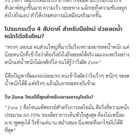
กับ Zwift ได้แบบเต็มระบบ ทำให้การซ้อมตามโปรแกรมวิ่ง 4
สัปดาห์สนุกขึ้นมาก ความเร็ว ระยะทาง แม้กระทั่งความชันจะถูก
ส่งไปยังแอป ทำให้ประสบการณ์เสมือนจริงมากขึ้น
โปรแกรมวิ่ง 4 สัปดาห์ สำหรับมือใหม่ ช่วยลดน้ำ
หนักได้จริงไหม?
“ตรงๆ เลยนะ คนส่วนใหญ่ที่มาเริ่มวิ่งเพราะอยากลดน้ำหนัก แต่
น้อยคนนักที่เข้าใจว่าต้องวิ่งยังไงถึงจะลดได้จริง ผมเองเคยวิ่งอย่าง
หนักแต่น้ำหนักไม่ลงสักกิโล จนได้รู้ว่าวิ่งผิด Zone”
นี่คือปัญหาที่ผมเจอบ่อยมาก! คนเข้าใจผิดว่าวิ่งเร็วๆ หนักๆ จะลด
น้ำหนักได้ดี แต่จริงๆ แล้วมันอาจจะตรงกันข้าม
วิ่ง Zone ไหนดีที่สุดสำหรับเผาผลาญไขมัน?
“Zone 2 คือโซนมหัศจรรย์สำหรับการลดไขมัน คือวิ่งที่ความหนัก
ประมาณ 60-70% ของอัตราการเต้นหัวใจสูงสุด ต้องไม่เหนื่อย
มาก พูดคุยได้ วิ่งช้าแต่นาน สม่ำเสมอ นี่แหละที่เผาไขมันได้ดี
ที่สุด”