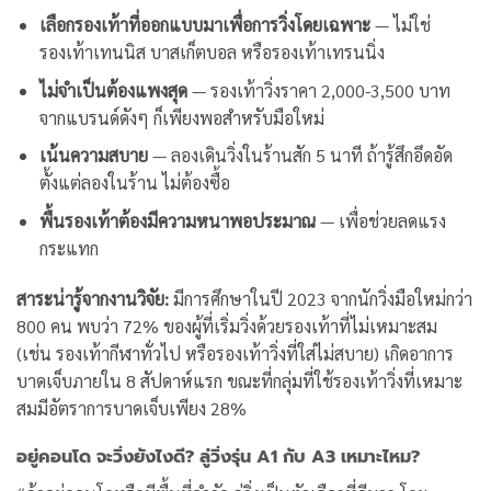
เลือกรองเท้าที่ออกแบบมาเพื่อการวิ่งโดยเฉพาะ
— ไม่ใช่
รองเท้าเทนนิส บาสเก็ตบอล หรือรองเท้าเทรนนิ่ง
ไม่จำเป็นต้องแพงสุด
— รองเท้าวิ่งราคา 2,000-3,500 บาท
จากแบรนด์ดังๆ ก็เพียงพอสำหรับมือใหม่
เน้นความสบาย
— ลองเดินวิ่งในร้านสัก 5 นาที ถ้ารู้สึกอึดอัด
ตั้งแต่ลองในร้าน ไม่ต้องซื้อ
พื้นรองเท้าต้องมีความหนาพอประมาณ
— เพื่อช่วยลดแรง
กระแทก
สาระน่ารู้จากงานวิจัย:
มีการศึกษาในปี 2023 จากนักวิ่งมือใหม่กว่า
800 คน พบว่า 72% ของผู้ที่เริ่มวิ่งด้วยรองเท้าที่ไม่เหมาะสม
(เช่น รองเท้ากีฬาทั่วไป หรือรองเท้าวิ่งที่ใส่ไม่สบาย) เกิดอาการ
บาดเจ็บภายใน 8 สัปดาห์แรก ขณะที่กลุ่มที่ใช้รองเท้าวิ่งที่เหมาะ
สมมีอัตราการบาดเจ็บเพียง 28%
อยู่คอนโด จะวิ่งยังไงดี? ลู่วิ่งรุ่น A1 กับ A3 เหมาะไหม?