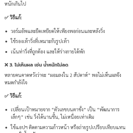
หนักเกินไป
✅ วิธีแก้:
วอร์มอัพและยืดเหยียดให้เพียงพอก่อนและหลังวิ่ง
ใช้รองเท้าวิ่งที่เหมาะกับรูปเท้า
เน้นท่าวิ่งที่ถูกต้อง และให้ร่างกายได้พัก
❌ 3. ไม่เห็นผล เช่น น้ำหนักไม่ลด
หลายคนคาดหวังว่าจะ “ผอมลงใน 2 สัปดาห์” พอไม่เห็นผลจึง
หมดกำลังใจ
✅ วิธีแก้:
เปลี่ยนเป้าหมายจาก “ตัวเลขบนตาชั่ง” เป็น “พัฒนาการ
เล็กๆ” เช่น วิ่งได้นานขึ้น, ไม่เหนื่อยเท่าเดิม
ใช้แอปฯ ติดตามความก้าวหน้า หรือถ่ายรูปเปรียบเทียบแทน