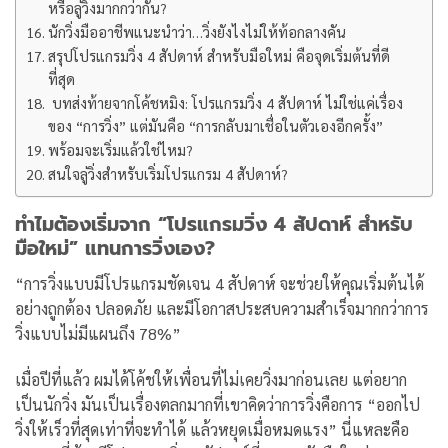
หรือลู่วิ่งมากกว่ากัน?
นักวิ่งมืออาชีพแนะนำว่า…วิ่งยังไงไม่ให้ท้อกลางคัน
สรุปโปรแกรมวิ่ง 4 สัปดาห์ สำหรับมือใหม่ คือจุดเริ่มต้นที่ดี
ที่สุด
บทส่งท้ายจากโค้ชหมิง: โปรแกรมวิ่ง 4 สัปดาห์ ไม่ใช่แค่เรื่อง
ของ “การวิ่ง” แต่มันคือ “การกลับมาเชื่อในตัวเองอีกครั้ง”
พร้อมจะเริ่มแล้วใช่ไหม?
สนใจลู่วิ่งสำหรับเริ่มโปรแกรม 4 สัปดาห์?
ทำไมต้องเริ่มจาก “โปรแกรมวิ่ง 4 สัปดาห์ สำหรับ
มือใหม่” แทนการวิ่งเอง?
“การวิ่งแบบมีโปรแกรมชัดเจน 4 สัปดาห์ จะช่วยให้คุณเริ่มต้นได้
อย่างถูกต้อง ปลอดภัย และมีโอกาสประสบความสำเร็จมากกว่าการ
วิ่งแบบไม่มีแผนถึง 78%”
เมื่อปีที่แล้ว ผมได้โค้ชให้เพื่อนที่ไม่เคยวิ่งมาก่อนเลย แต่อยาก
เป็นนักวิ่ง มันเป็นเรื่องตลกมากที่เขาคิดว่าการวิ่งคือการ “ออกไป
วิ่งให้เร็วที่สุดเท่าที่จะทำได้ แล้วหยุดเมื่อหมดแรง”
นี่แหละคือ