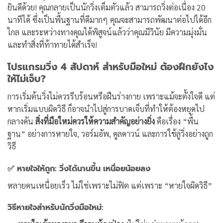
ยินดีด้วย! คุณกลายเป็นนักวิ่งเต็มตัวแล้ว สามารถวิ่งต่อเนื่อง 20
นาทีได้ ซึ่งเป็นพื้นฐานที่ดีมากๆ คุณจะสามารถพัฒนาต่อไปได้อีก
ไกล และระหว่างทางคุณได้พิสูจน์แล้วว่าคุณมีวินัย มีความมุ่งมั่น
และทำสิ่งที่ท้าทายได้สำเร็จ!
โปรแกรมวิ่ง 4 สัปดาห์ สำหรับมือใหม่ ต้องฝึกยังไง
ให้ไม่เจ็บ?
การเริ่มต้นวิ่งไม่ควรรีบร้อนหรือฝืนร่างกาย เพราะแม้จะตั้งใจดี แต่
หากเริ่มแบบผิดวิธี ก็อาจนำไปสู่การบาดเจ็บที่ทำให้ต้องหยุดไป
กลางคัน
สิ่งที่มือใหม่ควรให้ความสำคัญอย่างยิ่ง
คือเรื่อง “พื้น
ฐาน” อย่างการหายใจ, วอร์มอัพ, คูลดาวน์ และการใช้ลู่วิ่งอย่างถูก
วิธี
✅ หายใจให้ถูก: วิ่งได้นานขึ้น เหนื่อยน้อยลง
หลายคนเหนื่อยเร็ว ไม่ใช่เพราะไม่ฟิต แต่เพราะ “หายใจผิดวิธี”
วิธีหายใจสำหรับนักวิ่งมือใหม่: