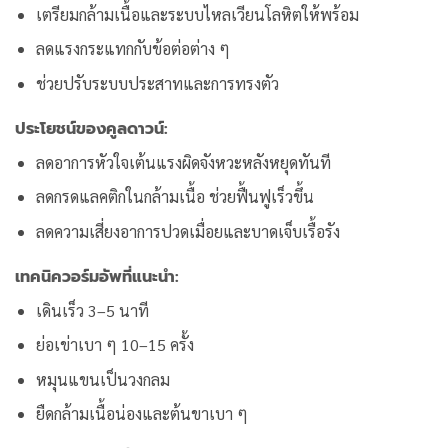
เตรียมกล้ามเนื้อและระบบไหลเวียนโลหิตให้พร้อม
ลดแรงกระแทกกับข้อต่อต่าง ๆ
ช่วยปรับระบบประสาทและการทรงตัว
ประโยชน์ของคูลดาวน์:
ลดอาการหัวใจเต้นแรงผิดจังหวะหลังหยุดทันที
ลดกรดแลคติกในกล้ามเนื้อ ช่วยฟื้นฟูเร็วขึ้น
ลดความเสี่ยงอาการปวดเมื่อยและบาดเจ็บเรื้อรัง
เทคนิควอร์มอัพที่แนะนำ:
เดินเร็ว 3–5 นาที
ย่อเข่าเบา ๆ 10–15 ครั้ง
หมุนแขนเป็นวงกลม
ยืดกล้ามเนื้อน่องและต้นขาเบา ๆ