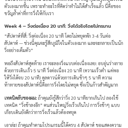
ตัวเองมากขึ้น เพราะทำอะไรที่คิดว่าทำไม่ได้สำเร็จแล้ว นี่คือของ
ขวัญล้ำค่าที่การวิ่งให้กับเรา
Week 4 – วิ่งต่อเนื่อง 20 นาที: วิ่งได้จริงโดยไม่ทรมาน
“สัปดาห์ที่สี่: วิ่งต่อเนื่อง 20 นาที โดยไม่หยุดพัก 3-4 วันต่อ
สัปดาห์ — ช่วงนี้คุณจะรู้สึกภูมิใจในตัวเองมาก และจะกลายเป็นนัก
วิ่งอย่างเต็มตัว”
พอถึงสัปดาห์สุดท้าย เราจะลองวิ่งแบบต่อเนื่องเลย:
อบอุ่นร่างกาย
ด้วยการเดินเร็ว 5 นาที วิ่งต่อเนื่อง 20 นาที (ความเร็วต่ำ แค่พอ
ให้วิ่งได้จบ 20 นาที) คูลดาวน์ด้วยการเดินช้าๆ 5 นาที
ความ
ท้าทายของสัปดาห์นี้คือการวิ่งโดยไม่หยุด ซึ่งเป็นก้าวสำคัญมาก
เทคนิคลับของผม:
ถ้าคุณยังรู้สึกว่าวิ่ง 20 นาทียากเกินไป ลองใช้
เทคนิค “วิ่งช้าลงอีก” คนส่วนใหญ่วิ่งเร็วเกินไป การวิ่งช้าๆ แบบ
เกือบเดินยังดีกว่าการวิ่งเร็วแล้วต้องหยุด
เอาล่ะ! ถ้าคุณทำตามโปรแกรมนี้ได้ครบ 4 สัปดาห์ ขอแสดงความ