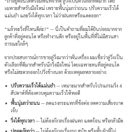
“ถ้าอยู่คอนโดหรือมีพื้นที่จำกัด ลู่วิ่งเป็นตัวเลือกที่ดีมาก โดย
เฉพาะสำหรับมือใหม่ เพราะพื้นนุ่มกว่าถนน ปรับความเร็วได้
แม่นยำ และวิ่งได้ทุกเวลา ไม่ว่าฝนตกหรือแดดออก”
“แล้วจะวิ่งที่ไหนดีล่ะ?” — นี่เป็นคำถามที่ผมได้ยินบ่อยมากจาก
ลูกค้าที่อยู่คอนโด หรือทำงานดึก หรืออยู่ในพื้นที่ที่ไม่มีสวนสา
ธารณะใกล้ๆ
จากประสบการณ์การขายลู่วิ่งมากว่าพันเครื่อง ผมเชื่อว่าลู่วิ่งเป็น
ตัวเลือกที่ดีมากสำหรับนักวิ่งมือใหม่ โดยเฉพาะคนที่อยู่คอนโด
หรือไม่สะดวกออกไปวิ่งข้างนอก ด้วยเหตุผลหลายอย่าง:
ปรับความเร็วได้แม่นยำ
— เหมาะมากสำหรับโปรแกรมวิ่ง 4
สัปดาห์ที่ต้องควบคุมความเร็วให้พอดี
พื้นนุ่มกว่าถนน
— ลดแรงกระแทกที่ข้อต่อ ลดความเสี่ยงบาด
เจ็บ
วิ่งได้ทุกเวลา
— ไม่ต้องกังวลเรื่องฝนตก แดดร้อน หรือกลัวมืด
ปลอดภัยกว่า
— ไม่ต้องกังวลเรื่องรถ สุนัข หรือพื้นผิวที่ไม่