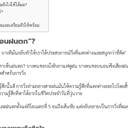
ยังไงให้ได้ผล?
ี?
าใจและเตรียมตัวให้พร้อม
งตอนฝนตก”?
 บางทีมันกลับทำให้เราได้ประสบการณ์วิ่งที่แตกต่างและสนุกกว่าที่คิด”
เวลาเห็นฝนตก? บางคนชอบนั่งจิบกาแฟดูฝน บางคนชอบนอนฟังเสียงฝ
ดสำหรับการวิ่ง
้สึกนั้นดี การวิ่งท่ามกลางสายฝนมันให้ความรู้สึกที่แตกต่างออกไปโดยสิ
ความรู้สึกที่หาได้ยากในชีวิตประจำวันที่วุ่นวาย
ะฝนตกตั้งแต่กิโลเมตรที่ 5 จนถึงเส้นชัย แต่กลับกลายเป็นการวิ่งที่ผม
ำไมหลายคนถึงติดใจ