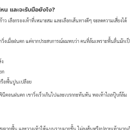
ไหน และจะรับมือยังไง?
วะก้าว เลือกรองเท้าที่เหมาะสม และเลือกเส้นทางดีๆ จะลดความเสี่ยงได้
งนักวิ่งเมื่อฝนตก แต่จากประสบการณ์ผมพบว่า คนที่ล้มเพราะพื้นลื่นมักเป
้ง
ียก
รือพื้นปูนเปลือย
ลุมพินีตอนฝนตก เขาวิ่งเร็วเกินไปและเบรกกะทันหัน พอเท้าไถลปุ๊บก็ล้ม
มสูงจากพื้น และวางเท้าให้แบนราบมากขึ้น ไม่ลงส้นหรือปลายเท้ามากเก