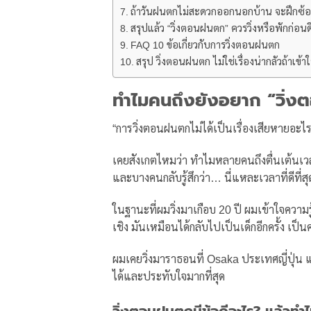
ถ้าวันฝนตกไม่สะดวกออกนอกบ้าน จะฝึกซ้อม
สรุปแล้ว “วิ่งตอนฝนตก” ควรวิ่งหรือพักก่อนด
FAQ 10 ข้อเกี่ยวกับการวิ่งตอนฝนตก
สรุป วิ่งตอนฝนตก ไม่ใช่เรื่องน่ากลัวถ้าเข้
ทำไมคนถึงยังอยาก “วิ่
“การวิ่งตอนฝนตกไม่ได้เป็นเรื่องเสียหายอะไร
เคยสังเกตไหมว่า ทำไมหลายคนถึงตื่นเต้น
และบางคนกลับรู้สึกว่า… นี่แหละเวลาที่ดีที่สุ
ในฐานะที่ผมวิ่งมาเกือบ 20 ปี ผมเข้าใจความรู
เชิง มันเหมือนได้กลับไปเป็นเด็กอีกครั้ง เป็น
ผมเคยวิ่งมาราธอนที่ Osaka ประเทศญี่ปุ่น แล
ได้และประทับใจมากที่สุด
วิ่งตอนฝนตกมีข้อดีอะไร? แล้วท