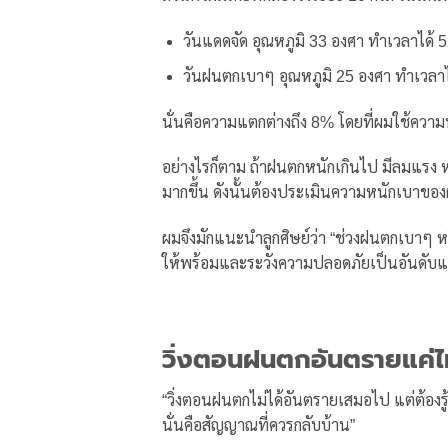
วันแดดจัด อุณหภูมิ 33 องศา ทำเวลาได้ 5
วันฝนตกเบาๆ อุณหภูมิ 25 องศา ทำเวลาไ
นั่นคือความแตกต่างถึง 8% โดยที่ผมใช้ความพ
อย่างไรก็ตาม ถ้าฝนตกหนักเกินไป มีลมแรง 
มากขึ้น ดังนั้นต้องประเมินความหนักเบาขอ
ผมจึงมักแนะนำลูกศิษย์ว่า “ช่วงฝนตกเบาๆ ห
ให้พร้อมและระวังความปลอดภัยเป็นอันดับ
วิ่งตอนฝนตกอันตรายแค่ไห
“วิ่งตอนฝนตกไม่ได้อันตรายเสมอไป แต่ต้องรู
นั่นคือสัญญาณที่ควรกลับบ้าน”