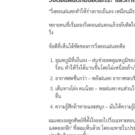
“วิ่งตอนฝนตกทำให้ร่างกายเย็นลง เหมือนมีร
หลายคนที่เริ่มลองวิ่งตอนฝนตกแล้วกลับติดใจ
วิ่ง
ข้อดีที่เห็นได้ชัดของการวิ่งตอนฝนตกคือ
อุณหภูมิที่เย็นลง – ฝนช่วยลดอุณหภูมิขอ
ร้อน ทำให้วิ่งได้นานขึ้นโดยไม่เหนื่อยล้าเ
อากาศสดชื่นกว่า – หลังฝนตก อากาศจะบริส
เส้นทางโล่ง คนน้อย – พอฝนตก คนส่วนใหญ่
อื่น
ความรู้สึกท้าทายและสนุก – มันให้ความ
ผมเคยเจอลูกศิษย์ที่ตั้งใจออกไปวิ่งเฉพาะตอ
แดดออกอีก” ซึ่งผมเห็นด้วย โดยเฉพาะในประเ