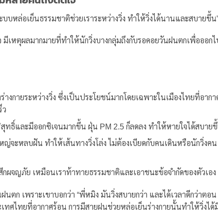
ะบบหล่อเย็นธรรมชาติช่วยเราระหว่างวิ่ง ทำให้วิ่งได้นานและสบายขึ้น
 มีเหตุผลมากมายที่ทำให้นักวิ่งบางกลุ่มถึงกับรอคอยวันฝนตกเพื่อออก
งร่างกายระหว่างวิ่ง ซึ่งเป็นประโยชน์มากโดยเฉพาะในเมืองไทยที่อากา
ร็ว
ุทธิ์และมีออกซิเจนมากขึ้น ฝุ่น PM 2.5 ก็ลดลง ทำให้หายใจได้สบายขึ
จะหลบฝัน ทำให้เส้นทางวิ่งโล่ง ไม่ต้องเบียดกับคนเดินหรือนักวิ่งคน
รู้สึกผจญภัย เหมือนเราท้าทายธรรมชาติและเอาชนะข้อจำกัดของตัวเอง
นฝนตก เพราะเขาบอกว่า “พี่หมิง มันวิ่งสบายกว่า และได้เวลาดีกว่าตอน
ทศไทยที่อากาศร้อน การมีสายฝนช่วยหล่อเย็นร่างกายนั้นทำให้วิ่งได้ม