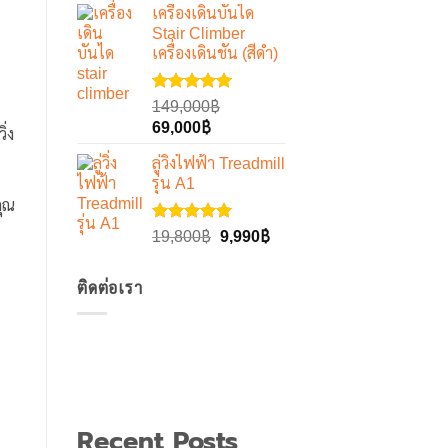
1-5
เครื่องเดินบันได
was:
is:
คะแนน
Stair Climber
47,800฿.
25,900฿.
เครื่องเดินชัน (สีดำ)
น
ให้คะแนน
149,000
฿
5.00
ตั้งแต่
Original
Current
69,000
฿
่ง
1-5
price
price
คะแนน
ลู่วิ่งไฟฟ้า Treadmill
was:
is:
รุ่น A1
149,000฿.
69,000฿.
คุณ
ให้คะแนน
Original
Current
19,800
฿
9,990
฿
5.00
ตั้งแต่
price
price
1-5
was:
is:
คะแนน
ติดต่อเรา
19,800฿.
9,990฿.
Recent Posts