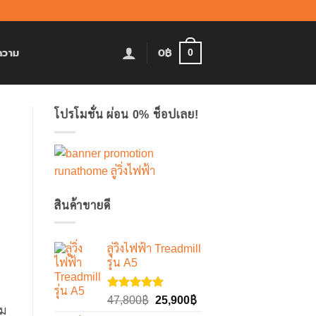
0
฿
ความ
0
โปรโมชั่น ผ่อน 0% ช็อปเลย!
สินค้าขายดี
ลู่วิ่งไฟฟ้า Treadmill
รุ่น A5
ให้คะแนน
Original
Current
47,800
฿
25,900
฿
5.00
ตั้งแต่
้ม
price
price