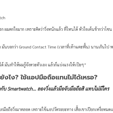
atch
้งแรก ผมตกใจมาก เพราะคิดว่าวิ่งหนักแล้ว ที่ไหนได้ หัวใจเต้นช้ากว่าโซน
ฬิกา มันบอกว่า Ground Contact Time (เวลาที่เท้าแตะพื้น) นานเกินไป 
ได้ มันทำให้ผมรู้จังหวะตัวเอง แล้วก็แบ่งแรงให้เป๊ะๆ”
ึ้นยังไง? ใช้แอปมือถือแทนไม่ได้เหรอ?
อกับ Smartwatch… ลองวิ่งแล้วมือจับมือถือสิ แทบไม่มีใคร
ขาแบกมือถือวิ่งมาตลอด เพราะใช้แอปวัดระยะทาง เสื้อเขาเปียกเหงื่อหมด