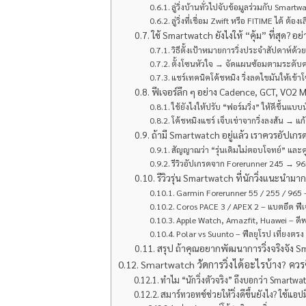
ลู่วิ่งบ้านทั่วไปจับข้อมูลร่วมกับ Smart
ลู่วิ่งที่เชื่อม Zwift หรือ FITIME ได้ 
ใช้ Smartwatch ยังไงให้ “คุ้ม” ที่สุด? อย่า
วิธีตั้งเป้าหมายการวิ่งประจำสัปดาห์ด้
ตั้งโซนหัวใจ → จัดแผนซ้อมตามระดับ
แชร์เทคนิคโค้ชหมิง วิ่งลดไขมันให้เข้าโ
ฟีเจอร์ลึก ๆ อย่าง Cadence, GCT, VO2 M
ใช้ยังไงให้ปรับ “ฟอร์มวิ่ง” ให้ดีขึ้นแบบ
โค้ชหมิงแชร์ เจ็บเข่าจากวิ่งลงส้น → แ
ถ้ามี Smartwatch อยู่แล้ว เราควรอัปเ
สัญญาณว่า “รุ่นเดิมไม่ตอบโจทย์” และ
รีวิวอัปเกรดจาก Forerunner 245 → 965
รีวิวรุ่น Smartwatch ที่นักวิ่งแนะนำมา
Garmin Forerunner 55 / 255 / 965 
Coros PACE 3 / APEX 2 – แบตอึด ฟี
Apple Watch, Amazfit, Huawei – ดีพ
Polar vs Suunto – ฟีลยุโรป เที่ยงตรง 
สรุป ถ้าคุณอยากพัฒนาการวิ่งจริงจัง Sma
Smartwatch วัดการวิ่งได้อะไรบ้าง? ควรซื
ทำไม “นักวิ่งตัวจริง” ถึงบอกว่า Smartwatc
สมาร์ทวอทช์ช่วยให้วิ่งดีขึ้นยังไง? ใช้แอ