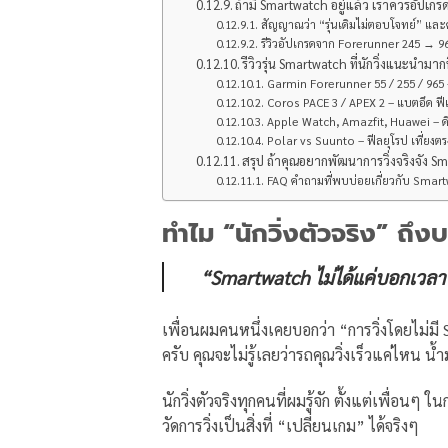
ถ้ามี Smartwatch อยู่แล้ว เราควรอัปเก
สัญญาณว่า “รุ่นเดิมไม่ตอบโจทย์” แล
รีวิวอัปเกรดจาก Forerunner 245 → 965
รีวิวรุ่น Smartwatch ที่นักวิ่งแนะนำมาก
Garmin Forerunner 55 / 255 / 965 
Coros PACE 3 / APEX 2 – แบตอึด ฟี
Apple Watch, Amazfit, Huawei – ดี
Polar vs Suunto – ฟีลยุโรป เที่ยงตร
สรุป ถ้าคุณอยากพัฒนาการวิ่งจริงจัง Smar
FAQ คำถามที่พบบ่อยเกี่ยวกับ Smartw
ทำไม “นักวิ่งตัวจริง” ถึง
“Smartwatch ไม่ได้แค่บอกเวลา
เพื่อนผมคนหนึ่งเคยบอกว่า “การวิ่งโดยไม่มี
ครับ คุณจะไม่รู้เลยว่ารถคุณวิ่งเร็วแค่ไหน น้
นักวิ่งตัวจริงทุกคนที่ผมรู้จัก ตั้งแต่เพื่อนๆ ในก
วัดการวิ่งเป็นสิ่งที่ “เปลี่ยนเกม” ได้จริงๆ