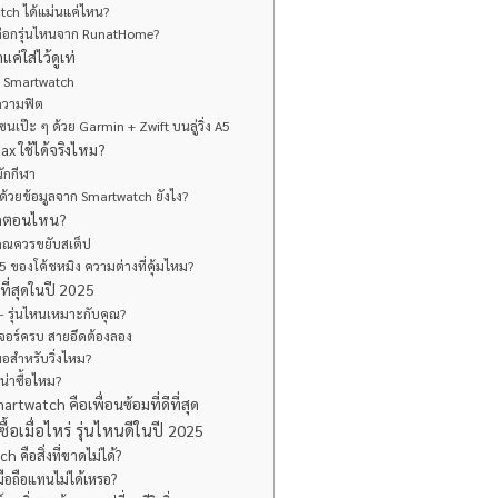
watch ได้แม่นแค่ไหน?
ต้องเลือกรุ่นไหนจาก RunatHome?
แค่ใส่ไว้ดูเท่
วย Smartwatch
ความฟิต
ซนเป๊ะ ๆ ด้วย Garmin + Zwift บนลู่วิ่ง A5
ax ใช้ได้จริงไหม?
นักกีฬา
ก้ด้วยข้อมูลจาก Smartwatch ยังไง?
กรดตอนไหน?
คุณควรขยับสเต็ป
 ของโค้ชหมิง ความต่างที่คุ้มไหม?
กที่สุดในปี 2025
– รุ่นไหนเหมาะกับคุณ?
เจอร์ครบ สายอึดต้องลอง
อสำหรับวิ่งไหม?
น่าซื้อไหม?
rtwatch คือเพื่อนซ้อมที่ดีที่สุด
้อเมื่อไหร่ รุ่นไหนดีในปี 2025
h คือสิ่งที่ขาดไม่ได้?
ปมือถือแทนไม่ได้เหรอ?