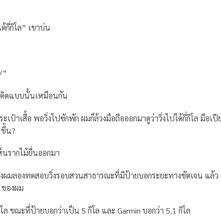
ด้กี่กิโล” เขาบ่น
/”
็คิดแบบนั้นเหมือนกัน
ระเป๋าเสื้อ พอวิ่งไปซักพัก ผมก็ล้วงมือถือออกมาดูว่าวิ่งไปได้กี่กิโล มือเปี
ขึ้น?
ห็นรากไม้ยื่นออกมา
หนึ่งผมลองทดสอบวิ่งรอบสวนสาธารณะที่มีป้ายบอกระยะทางชัดเจน แล้ว
n ของผม
กิโล ขณะที่ป้ายบอกว่าเป็น 5 กิโล และ Garmin บอกว่า 5.1 กิโล