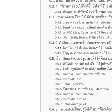
ทำไม “นักวิ่งตัวจริง” ถึงบอกว่า Smartwat
สมาร์ทวอทช์ช่วยให้วิ่งดีขึ้นยังไง? ใช้แอ
ประสบการณ์โค้ชหมิง จากวิ่งตามอารมณ์ →
Smartwatch วัดอะไรได้บ้างเวลาวิ่ง? แล้ว
ระยะ ความเร็ว ความชัน – Smartwatch
โซนหัวใจสำคัญขนาดไหน? ต้องตั้งยังไงถึ
ค่า VO2 Max, Cadence, GCT คืออะไร? 
เชื่อม Zwift, Strava, FITIME ใช้งานยังไ
ถ้ายังลังเล… เราควรซื้อ Smartwatch หรือ
ใครบ้างที่ “ยังไม่ต้องรีบซื้อ”? ใช้มือถือไ
สัญญาณว่า “คุณควรมีแล้วล่ะ!” – โค้ช
เลือก Smartwatch รุ่นไหนดี? ให้คุ้มค่า
มือใหม่อยากเริ่มวิ่งจริงจัง – ใช้รุ่นไห
วิ่งบ่อยทุกสัปดาห์ ควรอัปเกรดเป็นรุ่นไ
Garmin Forerunner 255 หรือ 265
Coros APEX 2
Polar Pacer Pro
ถ้าอยากลง Half หรือ Full Marathon – โ
Garmin Forerunner 965
Coros APEX 2 Pro
Polar Vantage V3
Smartwatch ใช้กับลู่วิ่งได้ไหม? ต้องเลือก