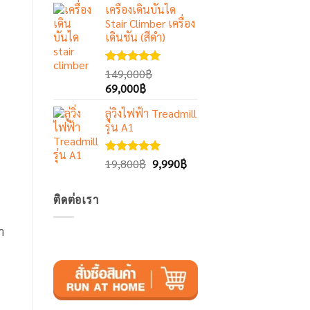
1-5
เครื่องเดินบันได
was:
is:
คะแนน
Stair Climber เครื่อง
47,800฿.
25,900฿.
เดินชัน (สีดำ)
ให้คะแนน
149,000
฿
5.00
ตั้งแต่
Original
Current
69,000
฿
1-5
price
price
คะแนน
ลู่วิ่งไฟฟ้า Treadmill
was:
is:
รุ่น A1
149,000฿.
69,000฿.
Original
Current
ให้คะแนน
19,800
฿
9,990
฿
5.00
ตั้งแต่
price
price
1-5
was:
is:
คะแนน
ติดต่อเรา
19,800฿.
9,990฿.
า