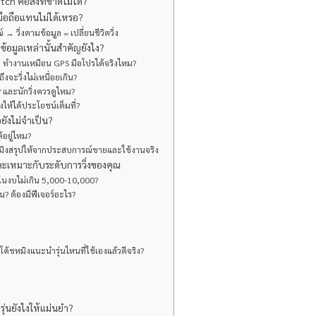
ch คือสิ่งที่ขาดไม่ได้?
ปมือถือแทนไม่ได้เหรอ?
 วิ่งตามข้อมูล = เปลี่ยนชีวิตวิ่ง
ข้อมูลเหล่านั้นสำคัญยังไง?
 ทำงานเหมือน GPS มือโปรได้จริงไหม?
งจะวิ่งไม่เหนื่อยเกิน?
และนักวิ่งควรดูไหม?
งให้ได้ประโยชน์เต็มที่?
ยังไม่จำเป็น?
ด้อยู่ไหม?
หมิงสรุปให้จากประสบการณ์ขายและใช้งานจริง
และเหมาะกับระดับการวิ่งของคุณ
นดีในงบไม่เกิน 5,000-10,000?
หน? ต้องมีฟีเจอร์อะไร?
ค้ชหมิงแนะนำรุ่นไหนที่ใช้เองแล้วดีจริง?
รุ่นยังไงให้แม่นยำ?