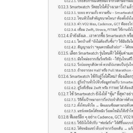
ประสบการณ์โค้ชหมิง จากวิ่งตามอารมณ์ → 
Smartwatch วัดอะไรได้บ้างเวลาวิ่ง? แล้ว
ระยะ ความเร็ว ความชัน – Smartwatc
โซนหัวใจสำคัญขนาดไหน? ต้องตั้งยังไงถึ
ค่า VO2 Max, Cadence, GCT คืออะไร?
เชื่อม Zwift, Strava, FITIME ใช้งานยังไ
ถ้ายังลังเล… เราควรซื้อ Smartwatch หรือ
ใครบ้างที่ “ยังไม่ต้องรีบซื้อ”? ใช้มือถือไ
สัญญาณว่า “คุณควรมีแล้วล่ะ!” – โค้
เลือก Smartwatch รุ่นไหนดี? ให้คุ้มค่า
มือใหม่อยากเริ่มวิ่งจริงจัง – ใช้รุ่นไหน
วิ่งบ่อยทุกสัปดาห์ ควรอัปเกรดเป็นรุ่นไ
ถ้าอยากลง Half หรือ Full Marathon – 
Smartwatch ใช้กับลู่วิ่งได้ไหม? ต้องเลือก
ลู่วิ่งบ้านทั่วไปจับข้อมูลร่วมกับ Smar
ลู่วิ่งที่เชื่อม Zwift หรือ FITIME ได้ 
ใช้ Smartwatch ยังไงให้ “คุ้ม” ที่สุด? อย่าแ
วิธีตั้งเป้าหมายการวิ่งประจำสัปดาห์ด
ตั้งโซนหัวใจ → จัดแผนซ้อมตามระดับ
แชร์เทคนิคโค้ชหมิง วิ่งลดไขมันให้เข้าโ
ฟีเจอร์ลึก ๆ อย่าง Cadence, GCT, VO2 M
ใช้ยังไงให้ปรับ “ฟอร์มวิ่ง” ให้ดีขึ้นแบบ
โค้ชหมิงแชร์ เจ็บเข่าจากวิ่งลงส้น → แ