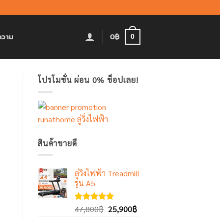
0
฿
ความ
0
โปรโมชั่น ผ่อน 0% ช็อปเลย!
สินค้าขายดี
ลู่วิ่งไฟฟ้า Treadmill
รุ่น A5
Original
Current
ให้คะแนน
47,800
฿
25,900
฿
5.00
ตั้งแต่
price
price