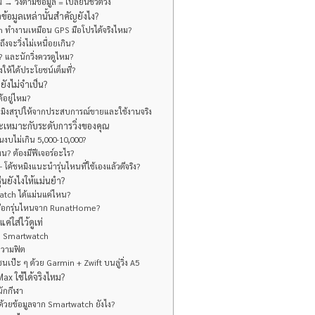
วิ่งตามข้อมูล = เปลี่ยนชีวิตวิ่ง
ข้อมูลเหล่านั้นสำคัญยังไง?
h ทำงานเหมือน GPS มือโปรได้จริงไหม?
งจะวิ่งไม่เหนื่อยเกิน?
 และนักวิ่งควรดูไหม?
งให้ได้ประโยชน์เต็มที่?
ยังไม่จำเป็น?
ด้อยู่ไหม?
ชหมิงสรุปให้จากประสบการณ์ขายและใช้งานจริง
และเหมาะกับระดับการวิ่งของคุณ
ดีในงบไม่เกิน 5,000-10,000?
หน? ต้องมีฟีเจอร์อะไร?
โค้ชหมิงแนะนำรุ่นไหนที่ใช้เองแล้วดีจริง?
รุ่นยังไงให้แม่นยำ?
twatch ได้แม่นแค่ไหน?
ต้องเลือกรุ่นไหนจาก RunatHome?
ค่ใส่ไว้ดูเท่
้วย Smartwatch
ความฟิต
ซนเป๊ะ ๆ ด้วย Garmin + Zwift บนลู่วิ่ง A5
ax ใช้ได้จริงไหม?
นักกีฬา
ก้ด้วยข้อมูลจาก Smartwatch ยังไง?