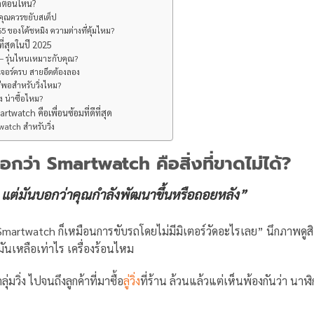
รดตอนไหน?
ะคุณควรขยับสเต็ป
 ของโค้ชหมิง ความต่างที่คุ้มไหม?
ที่สุดในปี 2025
– รุ่นไหนเหมาะกับคุณ?
เจอร์ครบ สายอึดต้องลอง
พอสำหรับวิ่งไหม?
ง น่าซื้อไหม?
twatch คือเพื่อนซ้อมที่ดีที่สุด
atch สำหรับวิ่ง
บอกว่า Smartwatch คือสิ่งที่ขาดไม่ได้?
 แต่มันบอกว่าคุณกำลังพัฒนาขึ้นหรือถอยหลัง”
 Smartwatch ก็เหมือนการขับรถโดยไม่มีมิเตอร์วัดอะไรเลย” นึกภาพดูสิ
ำมันเหลือเท่าไร เครื่องร้อนไหม
ลุ่มวิ่ง ไปจนถึงลูกค้าที่มาซื้อ
ลู่วิ่ง
ที่ร้าน ล้วนแล้วแต่เห็นพ้องกันว่า นาฬิ