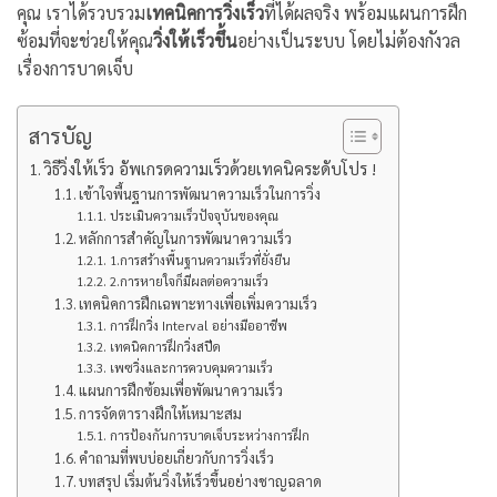
คุณ เราได้รวบรวม
เทคนิคการวิ่งเร็ว
ที่ได้ผลจริง พร้อมแผนการฝึก
ซ้อมที่จะช่วยให้คุณ
วิ่งให้เร็วขึ้น
อย่างเป็นระบบ โดยไม่ต้องกังวล
เรื่องการบาดเจ็บ
สารบัญ
วิธีวิ่งให้เร็ว อัพเกรดความเร็วด้วยเทคนิคระดับโปร !
เข้าใจพื้นฐานการพัฒนาความเร็วในการวิ่ง
ประเมินความเร็วปัจจุบันของคุณ
หลักการสำคัญในการพัฒนาความเร็ว
1.การสร้างพื้นฐานความเร็วที่ยั่งยืน
2.การหายใจก็มีผลต่อความเร็ว
เทคนิคการฝึกเฉพาะทางเพื่อเพิ่มความเร็ว
การฝึกวิ่ง Interval อย่างมืออาชีพ
เทคนิคการฝึกวิ่งสปีด
เพซวิ่งและการควบคุมความเร็ว
แผนการฝึกซ้อมเพื่อพัฒนาความเร็ว
การจัดตารางฝึกให้เหมาะสม
การป้องกันการบาดเจ็บระหว่างการฝึก
คำถามที่พบบ่อยเกี่ยวกับการวิ่งเร็ว
บทสรุป เริ่มต้นวิ่งให้เร็วขึ้นอย่างชาญฉลาด