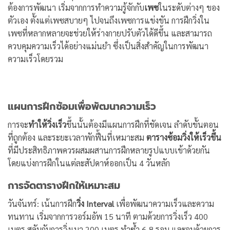
ต้องการพัฒนา เริ่มจากการทำความรู้จักกับ
เพซ
ในระดับต่างๆ ของ
ตัวเอง ตั้งแต่เพซสบายๆ ไปจนถึงเพซการแข่งขัน การฝึกวิ่งใน
เพซที่หลากหลายจะช่วยให้ร่างกายปรับตัวได้ดีขึ้น และสามารถ
ควบคุมความเร็วได้อย่างแม่นยำ ซึ่งเป็นสิ่งสำคัญในการพัฒนา
ความเร็วโดยรวม
แผนการฝึกซ้อมเพื่อพัฒนาความเร็ว
การจะ
ทำให้วิ่งเร็ว
ขึ้นนั้นต้องมีแผนการฝึกที่ชัดเจน ลำดับขั้นตอน
ที่ถูกต้อง และระยะเวลาพักฟื้นที่เหมาะสม
ตารางซ้อมวิ่งให้เร็วขึ้น
ที่มีประสิทธิภาพควรผสมผสานการฝึกหลายรูปแบบเข้าด้วยกัน
โดยแบ่งการฝึกในแต่ละสัปดาห์ออกเป็น 4 วันหลัก
การจัดตารางฝึกให้เหมาะสม
วันจันทร์: เน้นการฝึก
วิ่ง Interval
เพื่อพัฒนาความเร็วและความ
ทนทาน เริ่มจากการวอร์มอัพ 15 นาที ตามด้วยการวิ่งเร็ว 400
เมตร สลับกับการวิ่งเบา 200 เมตร ทำซ้ำ 6-8 รอบ และจบด้วยการ