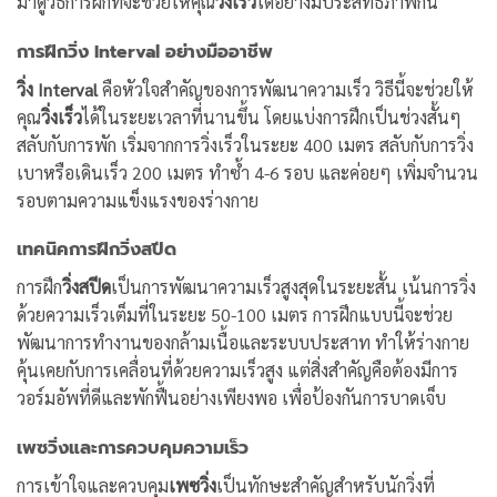
มาดูวิธีการฝึกที่จะช่วยให้คุณ
วิ่งเร็ว
ได้อย่างมีประสิทธิภาพกัน
การฝึกวิ่ง Interval อย่างมืออาชีพ
วิ่ง Interval
คือหัวใจสำคัญของการพัฒนาความเร็ว วิธีนี้จะช่วยให้
คุณ
วิ่งเร็ว
ได้ในระยะเวลาที่นานขึ้น โดยแบ่งการฝึกเป็นช่วงสั้นๆ
สลับกับการพัก เริ่มจากการวิ่งเร็วในระยะ 400 เมตร สลับกับการวิ่ง
เบาหรือเดินเร็ว 200 เมตร ทำซ้ำ 4-6 รอบ และค่อยๆ เพิ่มจำนวน
รอบตามความแข็งแรงของร่างกาย
เทคนิคการฝึกวิ่งสปีด
การฝึก
วิ่งสปีด
เป็นการพัฒนาความเร็วสูงสุดในระยะสั้น เน้นการวิ่ง
ด้วยความเร็วเต็มที่ในระยะ 50-100 เมตร การฝึกแบบนี้จะช่วย
พัฒนาการทำงานของกล้ามเนื้อและระบบประสาท ทำให้ร่างกาย
คุ้นเคยกับการเคลื่อนที่ด้วยความเร็วสูง แต่สิ่งสำคัญคือต้องมีการ
วอร์มอัพที่ดีและพักฟื้นอย่างเพียงพอ เพื่อป้องกันการบาดเจ็บ
เพซวิ่งและการควบคุมความเร็ว
การเข้าใจและควบคุม
เพซวิ่ง
เป็นทักษะสำคัญสำหรับนักวิ่งที่