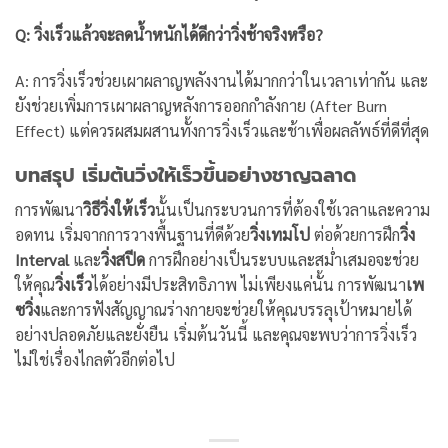
Q: วิ่งเร็วแล้วจะลดน้ำหนักได้ดีกว่าวิ่งช้าจริงหรือ?
A: การวิ่งเร็วช่วยเผาผลาญพลังงานได้มากกว่าในเวลาเท่ากัน และ
ยังช่วยเพิ่มการเผาผลาญหลังการออกกำลังกาย (After Burn
Effect) แต่ควรผสมผสานทั้งการวิ่งเร็วและช้าเพื่อผลลัพธ์ที่ดีที่สุด
บทสรุป เริ่มต้นวิ่งให้เร็วขึ้นอย่างชาญฉลาด
การพัฒนา
วิธีวิ่งให้เร็ว
นั้นเป็นกระบวนการที่ต้องใช้เวลาและความ
อดทน เริ่มจากการวางพื้นฐานที่ดีด้วย
วิ่งเทมโป
ต่อด้วยการฝึก
วิ่ง
Interval
และ
วิ่งสปีด
การฝึกอย่างเป็นระบบและสม่ำเสมอจะช่วย
ให้คุณ
วิ่งเร็ว
ได้อย่างมีประสิทธิภาพ ไม่เพียงแค่นั้น การพัฒนา
เพ
ซวิ่ง
และการฟังสัญญาณร่างกายจะช่วยให้คุณบรรลุเป้าหมายได้
อย่างปลอดภัยและยั่งยืน เริ่มต้นวันนี้ และคุณจะพบว่าการวิ่งเร็ว
ไม่ใช่เรื่องไกลตัวอีกต่อไป