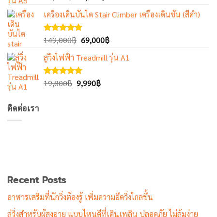
5.00
ตั้งแต่
price
price
1-5
เครื่องเดินบันได Stair Climber เครื่องเดินชัน (สีดำ)
was:
is:
คะแนน
47,800฿.
25,900฿.
Original
Current
ให้คะแนน
149,000
฿
69,000
฿
5.00
ตั้งแต่
price
price
1-5
ลู่วิ่งไฟฟ้า Treadmill รุ่น A1
was:
is:
คะแนน
149,000฿.
69,000฿.
Original
Current
ให้คะแนน
19,800
฿
9,990
฿
5.00
ตั้งแต่
price
price
1-5
was:
is:
คะแนน
ติดต่อเรา
19,800฿.
9,990฿.
Recent Posts
อาหารเสริมที่นักวิ่งต้องรู้ เพิ่มความอึดวิ่งไกลขึ้น
ลู่วิ่งสำหรับผู้สูงอายุ แบบไหนดีที่เดินเพลิน ปลอดภัย ไม่ล้มง่าย