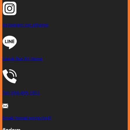
Instagram: run_athome
Line@ Run At Home
Tel: 094-495-1811
Email:
[email protected]