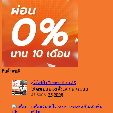
สินค้าขายดี
ลู่วิ่งไฟฟ้า Treadmill รุ่น A5
ให้คะแนน
5.00
ตั้งแต่ 1-5 คะแนน
Original
Current
47,800
฿
25,900
฿
price
price
was:
is:
เครื่องเดินบันได Stair Climber เครื่องเดินชัน
47,800฿.
25,900฿.
(สีดำ)