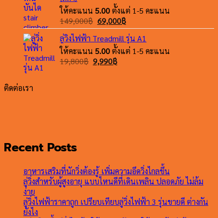
ให้คะแนน
5.00
ตั้งแต่ 1-5 คะแนน
Original
Current
149,000
฿
69,000
฿
price
price
ลู่วิ่งไฟฟ้า Treadmill รุ่น A1
was:
is:
ให้คะแนน
5.00
149,000฿.
ตั้งแต่ 1-5 คะแนน
69,000฿.
Original
Current
19,800
฿
9,990
฿
price
price
was:
is:
ติดต่อเรา
19,800฿.
9,990฿.
Recent Posts
อาหารเสริมที่นักวิ่งต้องรู้ เพิ่มความอึดวิ่งไกลขึ้น
ลู่วิ่งสำหรับผู้สูงอายุ แบบไหนดีที่เดินเพลิน ปลอดภัย ไม่ล้ม
ง่าย
ลู่วิ่งไฟฟ้าราคาถูก เปรียบเทียบลู่วิ่งไฟฟ้า 3 รุ่นขายดี ต่างกัน
ยังไง