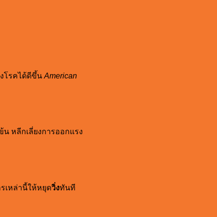
รคได้ดีขึ้น
American
ข้น หลีกเลี่ยงการออกแรง
หล่านี้ให้หยุด
วิ่ง
ทันที