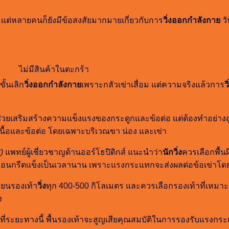
 แต่หลายคนก็ยังมีข้อสงสัยมากมายเกี่ยวกับการ
วิ่งออกกำลังกาย
วั
ไม่มีสินค้าในตะกร้า
ั้นเลิก
วิ่งออกกำลังกาย
เพราะกลัวเข่าเสื่อม แต่ความจริงแล้วการ
วิ
่วยเสริมสร้างความแข็งแรงของกระดูกและข้อต่อ แต่ต้องทำอย่างถูกว
นื้อและข้อต่อ โดยเฉพาะบริเวณขา น่อง และเข่า
)
แพทย์ผู้เชี่ยวชาญด้านออร์โธปิดิกส์ แนะนำว่า
นักวิ่ง
ควรเลือกพื้น
คอนกรีตแข็งเป็นเวลานาน เพราะแรงกระแทกจะส่งผลต่อข้อเข่าโด
่ยนรองเท้า
วิ่ง
ทุก 400-500 กิโลเมตร และควรเลือกรองเท้าที่เหม
ง
นที่ระยะทางนี้ พื้นรองเท้าจะสูญเสียคุณสมบัติในการรองรับแรงกร