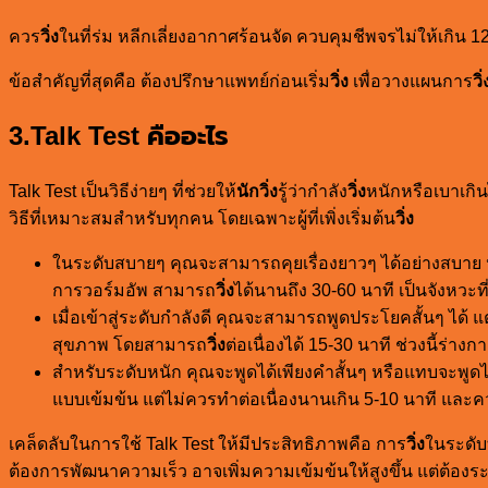
ควร
วิ่ง
ในที่ร่ม หลีกเลี่ยงอากาศร้อนจัด ควบคุมชีพจรไม่ให้เกิน 1
ข้อสำคัญที่สุดคือ ต้องปรึกษาแพทย์ก่อนเริ่ม
วิ่ง
เพื่อวางแผนการ
วิ่
3.Talk Test คืออะไร
Talk Test เป็นวิธีง่ายๆ ที่ช่วยให้
นักวิ่ง
รู้ว่ากำลัง
วิ่ง
หนักหรือเบาเกิ
วิธีที่เหมาะสมสำหรับทุกคน โดยเฉพาะผู้ที่เพิ่งเริ่มต้น
วิ่ง
ในระดับสบายๆ คุณจะสามารถคุยเรื่องยาวๆ ได้อย่างสบาย หรือ
การวอร์มอัพ สามารถ
วิ่ง
ได้นานถึง 30-60 นาที เป็นจังห
เมื่อเข้าสู่ระดับกำลังดี คุณจะสามารถพูดประโยคสั้นๆ ได้ 
สุขภาพ โดยสามารถ
วิ่ง
ต่อเนื่องได้ 15-30 นาที ช่วงนี้
สำหรับระดับหนัก คุณจะพูดได้เพียงคำสั้นๆ หรือแทบจะพู
แบบเข้มข้น แต่ไม่ควรทำต่อเนื่องนานเกิน 5-10 นาที และ
เคล็ดลับในการใช้ Talk Test ให้มีประสิทธิภาพคือ การ
วิ่ง
ในระดับ
ต้องการพัฒนาความเร็ว อาจเพิ่มความเข้มข้นให้สูงขึ้น แต่ต้องร