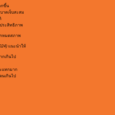
กขึ้น
ารบาดเจ็บสะสม
ิ
มประสิทธิภาพ
าเบรกหมดสภาพ
024)
แนะนำให้
มากเกินไป
กระแทกมาก
มจนเกินไป