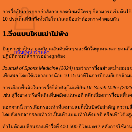
การ
วิ่ง
เป็นการออกกำลังกายยอดนิยมที่ใครๆ ก็สามารถเริ่มต้นได้
10 ประเด็นที่
นักวิ่ง
ทั้งมือใหม่และมือเก๋าต้องการคำตอบกัน
1.วิ่งแบบไหนเข่าไม่พัง
ปัญหาเข่าเป็นความกังวลอันดับต้นๆ ของ
นักวิ่ง
ทุกคน หลายคนถึงข
กลับสู่หน้าร้านค้า
ปฏิบัติตามหลักการอย่างถูกต้อง
Journal of Sports Medicine (2024)
เผยว่าการ
วิ่ง
อย่างสม่ำเสมอช
เพียงพอ โดยใช้เวลาอย่างน้อย 10-15 นาทีในการยืดเหยียดกล้ามเ
การเลือกพื้นผิวในการ
วิ่ง
ก็สำคัญไม่แพ้กัน
Dr. Sarah Miller (2023
เช่น ลู่
วิ่ง
ยาง หรือพื้นดินที่บดอัดแน่นพอดี หลีกเลี่ยงการ
วิ่ง
บนพื้น
นอกจากนี้ การเลือกรองเท้าที่เหมาะสมก็เป็นปัจจัยสำคัญ ควรเปลี
โดยสังเกตจากรอยเท้าว่าเป็นเท้าแบน เท้าโค้งปกติ หรือเท้าโค้งสู
ทำไมต้องเปลี่ยนรองเท้า
วิ่ง
ที่ 400-500 กิโลเมตร? หลังการใช้งา