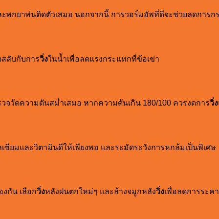
ูง และพกยาพ่นติดตัวเสมอ นอกจากนี้ การวอร์มอัพที่ดีจะช่วยลดการ
าจสลับกับการ
วิ่ง
ในน้ำเพื่อลดแรงกระแทกที่ข้อเข่า
รวจวัดความดันสม่ำเสมอ หากความดันเกิน 180/100 ควรงดการ
วิ่ง
แคลเซียมและวิตามินดีให้เพียงพอ และระมัดระวังการหกล้มเป็นพิเศษ
งกัน เลือก
วิ่ง
หลังฝนตกใหม่ๆ และล้างจมูกหลัง
วิ่ง
เพื่อลดการระคา