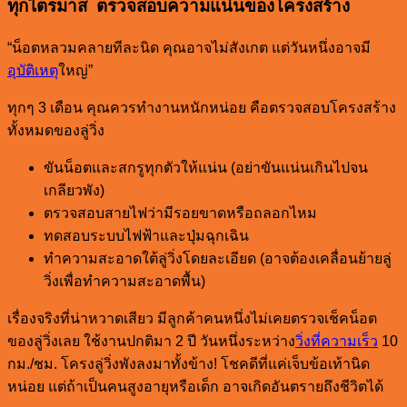
ทุกไตรมาส ตรวจสอบความแน่นของโครงสร้าง
“น็อตหลวมคลายทีละนิด คุณอาจไม่สังเกต แต่วันหนึ่งอาจมี
อุบัติเหตุ
ใหญ่”
ทุกๆ 3 เดือน คุณควรทำงานหนักหน่อย คือตรวจสอบโครงสร้าง
ทั้งหมดของลู่วิ่ง
ขันน็อตและสกรูทุกตัวให้แน่น (อย่าขันแน่นเกินไปจน
เกลียวพัง)
ตรวจสอบสายไฟว่ามีรอยขาดหรือถลอกไหม
ทดสอบระบบไฟฟ้าและปุ่มฉุกเฉิน
ทำความสะอาดใต้ลู่วิ่งโดยละเอียด (อาจต้องเคลื่อนย้ายลู่
วิ่งเพื่อทำความสะอาดพื้น)
เรื่องจริงที่น่าหวาดเสียว มีลูกค้าคนหนึ่งไม่เคยตรวจเช็คน็อต
ของลู่วิ่งเลย ใช้งานปกติมา 2 ปี วันหนึ่งระหว่าง
วิ่งที่ความเร็ว
10
กม./ชม. โครงลู่วิ่งพังลงมาทั้งข้าง! โชคดีที่แค่เจ็บข้อเท้านิด
หน่อย แต่ถ้าเป็นคนสูงอายุหรือเด็ก อาจเกิดอันตรายถึงชีวิตได้