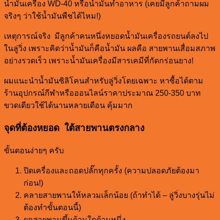
น้ำมันเครื่อง WD-40 หรือน้ำมันทำอาหาร (เคยมีลูกค้าถามผม
จริงๆ ว่าใช้น้ำมันพืชได้ไหม!)
เหตุการณ์จริง มีลูกค้าคนหนึ่งหยอดน้ำมันเครื่องรถยนต์ลงไป
ในลู่วิ่ง เพราะคิดว่าน้ำมันก็คือน้ำมัน ผลคือ สายพานเสื่อมสภาพ
อย่างรวดเร็ว เพราะน้ำมันเครื่องมีสารเคมีที่กัดกร่อนยาง!
ผมแนะนำน้ำมันซิลิโคนสำหรับลู่วิ่งโดยเฉพาะ หาซื้อได้ตาม
ร้านอุปกรณ์กีฬาหรือออนไลน์ราคาประมาณ 250-350 บาท
ขวดเดียวใช้ได้นานหลายเดือน คุ้มมาก
จุดที่ต้องหยอด ใต้สายพานตรงกลาง
ขั้นตอนง่ายๆ ครับ
ปิดเครื่องและถอดปลั๊กทุกครั้ง (ความปลอดภัยต้องมา
ก่อน!)
คลายสายพานให้หลวมเล็กน้อย (ถ้าทำได้ – ลู่วิ่งบางรุ่นไม่
ต้องทำขั้นตอนนี้)
ยกสายพานขึ้นด้านใดด้านหนึ่ง