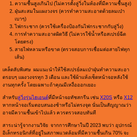
ความชื้นสูงเกินไป (ไม่ควรตั้งลู่วิ่งในห้องที่มีความชื้นสูง)
ฝุ่นสะสมในแผงวงจร (ควรทำความสะอาดด้วยลมเป่า
เบาๆ)
ไฟกระชาก (ควรใช้เครื่องป้องกันไฟกระชากกับลู่วิ่ง)
การทำความสะอาดผิดวิธี (ไม่ควรใช้น้ำหรือสเปรย์ฉีด
โดยตรง)
สายไฟหลวมหรือขาด (ตรวจสอบการเชื่อมต่อสายไฟทุก
เส้น)
เคล็ดลับพิเศษ ผมแนะนำให้ใช้สเปรย์ลมเป่าฝุ่นทำความสะอา
ดรอบๆ แผงวงจรทุก 3 เดือน และใช้ผ้าแห้งเช็ดหน้าจอหลังใช้
งานทุกครั้ง โดยเฉพาะถ้าคุณมีเหงื่อออกเยอะ
สำหรับ
ลู่วิ่งรุ่นไฮเอนด์
ที่มีหน้าจอทัชสกรีน เช่น
X20S
หรือ
X12
หากหน้าจอเริ่มตอบสนองช้าหรือไม่ตรงจุด นั่นเป็นสัญญาณว่า
อาจมีความชื้นเข้าไปแล้ว ควรตรวจสอบทันที
สาระน่ารู้จากงานวิจัย จากการศึกษาในปี 2023 พบว่า อุปกรณ์
อิเล็กทรอนิกส์ที่อยู่ในสภาพแวดล้อมที่มีความชื้นเกิน 70% จะ