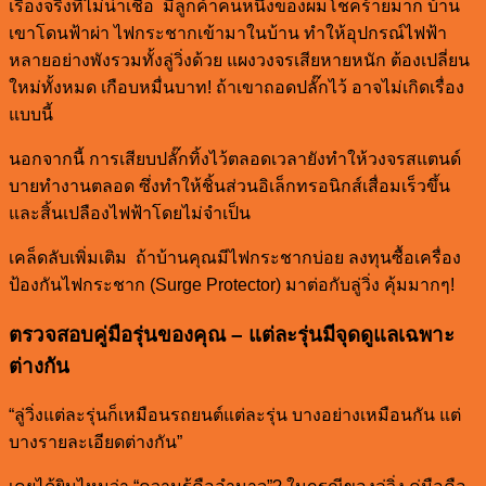
เรื่องจริงที่ไม่น่าเชื่อ มีลูกค้าคนหนึ่งของผมโชคร้ายมาก บ้าน
เขาโดนฟ้าผ่า ไฟกระชากเข้ามาในบ้าน ทำให้อุปกรณ์ไฟฟ้า
หลายอย่างพังรวมทั้งลู่วิ่งด้วย แผงวงจรเสียหายหนัก ต้องเปลี่ยน
ใหม่ทั้งหมด เกือบหมื่นบาท! ถ้าเขาถอดปลั๊กไว้ อาจไม่เกิดเรื่อง
แบบนี้
นอกจากนี้ การเสียบปลั๊กทิ้งไว้ตลอดเวลายังทำให้วงจรสแตนด์
บายทำงานตลอด ซึ่งทำให้ชิ้นส่วนอิเล็กทรอนิกส์เสื่อมเร็วขึ้น
และสิ้นเปลืองไฟฟ้าโดยไม่จำเป็น
เคล็ดลับเพิ่มเติม ถ้าบ้านคุณมีไฟกระชากบ่อย ลงทุนซื้อเครื่อง
ป้องกันไฟกระชาก (Surge Protector) มาต่อกับลู่วิ่ง คุ้มมากๆ!
ตรวจสอบคู่มือรุ่นของคุณ – แต่ละรุ่นมีจุดดูแลเฉพาะ
ต่างกัน
“ลู่วิ่งแต่ละรุ่นก็เหมือนรถยนต์แต่ละรุ่น บางอย่างเหมือนกัน แต่
บางรายละเอียดต่างกัน”