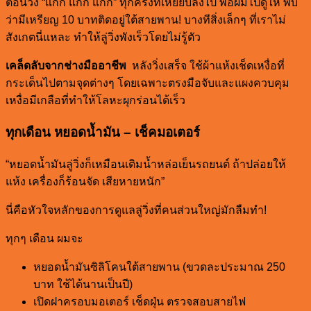
ตอนวิ่ง “แก๊ก แก๊ก แก๊ก” ทุกครั้งที่เหยียบลงไป พอผมไปดูให้ พบ
ว่ามีเหรียญ 10 บาทติดอยู่ใต้สายพาน! บางทีสิ่งเล็กๆ ที่เราไม่
สังเกตนี่แหละ ทำให้ลู่วิ่งพังเร็วโดยไม่รู้ตัว
เคล็ดลับจากช่างมืออาชีพ
หลังวิ่งเสร็จ ใช้ผ้าแห้งเช็ดเหงื่อที่
กระเด็นไปตามจุดต่างๆ โดยเฉพาะตรงมือจับและแผงควบคุม
เหงื่อมีเกลือที่ทำให้โลหะผุกร่อนได้เร็ว
ทุกเดือน หยอดน้ำมัน – เช็คมอเตอร์
“หยอดน้ำมันลู่วิ่งก็เหมือนเติมน้ำหล่อเย็นรถยนต์ ถ้าปล่อยให้
แห้ง เครื่องก็ร้อนจัด เสียหายหนัก”
นี่คือหัวใจหลักของการดูแลลู่วิ่งที่คนส่วนใหญ่มักลืมทำ!
ทุกๆ เดือน ผมจะ
หยอดน้ำมันซิลิโคนใต้สายพาน (ขวดละประมาณ 250
บาท ใช้ได้นานเป็นปี)
เปิดฝาครอบมอเตอร์ เช็ดฝุ่น ตรวจสอบสายไฟ