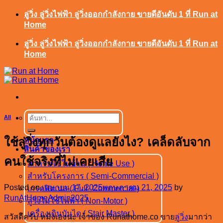
ข้าม
ลู่วิ่ง ลู่วิ่งไฟฟ้า ลู่วิ่งออกกำลังกาย ขายดีอันดับ 1 ที่ Run at
Home
ไป
ยัง
ลู่วิ่ง ลู่วิ่งไฟฟ้า ลู่วิ่งออกกำลังกาย ขายดีอันดับ 1 ที่ Run at
เนื้อหา
Home
All
ค้นหา:
ใช้ลู่วิ่งทุกวันต้องดูแลยังไง? เคล็ดลับจาก
หน้าแรก
สินค้าของเรา
คนใช้จริงที่ไม่เคยเสีย
สำหรับใช้ในบ้าน ( Home Use )
สำหรับโครงการ ( Semi-Commercial )
Posted on
เมษายน 17, 2025
พฤษภาคม 21, 2025
by
เกรดฟิตเนส ( Full- Commercial )
RunAtHomeAdmin2025
ลู่วิ่งไม่ใช้ไฟฟ้า ( Non-Motor )
เครื่องเดินบันได ( Stair Master )
สวัสดีครับ หมิงเองนะ เจ้าของ Runathome.co ขาย
ลู่วิ่ง
มากว่า