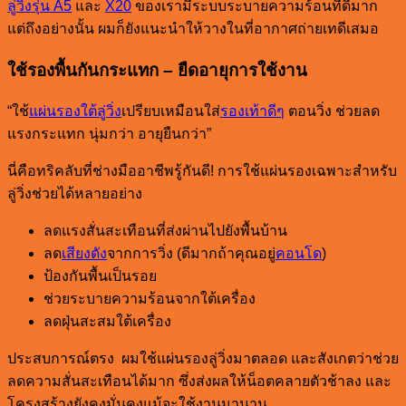
ลู่วิ่งรุ่น A5
และ
X20
ของเรามีระบบระบายความร้อนที่ดีมาก
แต่ถึงอย่างนั้น ผมก็ยังแนะนำให้วางในที่อากาศถ่ายเทดีเสมอ
ใช้รองพื้นกันกระแทก – ยืดอายุการใช้งาน
“ใช้
แผ่นรองใต้ลู่วิ่ง
เปรียบเหมือนใส่
รองเท้าดีๆ
ตอนวิ่ง ช่วยลด
แรงกระแทก นุ่มกว่า อายุยืนกว่า”
นี่คือทริคลับที่ช่างมืออาชีพรู้กันดี! การใช้แผ่นรองเฉพาะสำหรับ
ลู่วิ่งช่วยได้หลายอย่าง
ลดแรงสั่นสะเทือนที่ส่งผ่านไปยังพื้นบ้าน
ลด
เสียงดัง
จากการวิ่ง (ดีมากถ้าคุณอยู่
คอนโด
)
ป้องกันพื้นเป็นรอย
ช่วยระบายความร้อนจากใต้เครื่อง
ลดฝุ่นสะสมใต้เครื่อง
ประสบการณ์ตรง ผมใช้แผ่นรองลู่วิ่งมาตลอด และสังเกตว่าช่วย
ลดความสั่นสะเทือนได้มาก ซึ่งส่งผลให้น็อตคลายตัวช้าลง และ
โครงสร้างยังคงมั่นคงแม้จะใช้งานมานาน