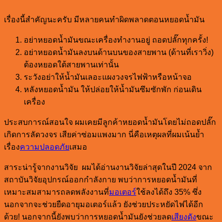
เรื่องนี้สำคัญนะครับ มีหลายคนทำผิดพลาดตอนหยอดน้ำมัน
อย่าหยอดน้ำมันขณะเครื่องทำงานอยู่ ถอดปลั๊กทุกครั้ง!
อย่าหยอดน้ำมันลงบนด้านบนของสายพาน (ด้านที่เราวิ่ง)
ต้องหยอดใต้สายพานเท่านั้น
ระวังอย่าให้น้ำมันเลอะแผงวงจรไฟฟ้าหรือหน้าจอ
หลังหยอดน้ำมัน ให้ปล่อยให้น้ำมันซึมซักพัก ก่อนเดิน
เครื่อง
ประสบการณ์สอนใจ ผมเคยมีลูกค้าหยอดน้ำมันโดยไม่ถอดปลั๊ก
เกิดการลัดวงจร เสียค่าซ่อมแพงมาก นี่คือเหตุผลที่ผมเน้นย้ำ
เรื่อง
ความปลอดภัย
เสมอ
สาระน่ารู้จากงานวิจัย ผมได้อ่านงานวิจัยล่าสุดในปี 2024 จาก
สถาบันวิจัยอุปกรณ์ออกกำลังกาย พบว่าการหยอดน้ำมันที่
เหมาะสมสามารถลดพลังงานที่
มอเตอร์
ใช้ลงได้ถึง 35% ซึ่ง
นอกจากจะช่วยยืดอายุมอเตอร์แล้ว ยังช่วยประหยัดไฟได้อีก
ด้วย! นอกจากนี้ยังพบว่าการหยอดน้ำมันยังช่วยลด
เสียงดัง
ขณะ