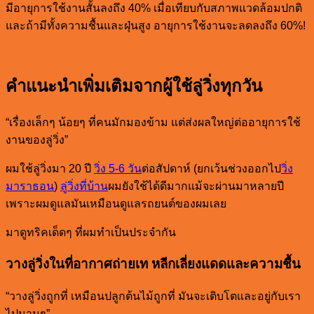
มีอายุการใช้งานสั้นลงถึง 40% เมื่อเทียบกับสภาพแวดล้อมปกติ
และถ้ามีทั้งความชื้นและฝุ่นสูง อายุการใช้งานจะลดลงถึง 60%!
คำแนะนำเพิ่มเติมจากผู้ใช้ลู่วิ่งทุกวัน
“เรื่องเล็กๆ น้อยๆ ที่คนมักมองข้าม แต่ส่งผลใหญ่ต่ออายุการใช้
งานของลู่วิ่ง”
ผมใช้ลู่วิ่งมา 20 ปี
วิ่ง 5-6 วัน
ต่อสัปดาห์ (ยกเว้นช่วงออกไป
วิ่ง
มาราธอน
)
ลู่วิ่งที่บ้าน
ผมยังใช้ได้ดีมากแม้จะผ่านมาหลายปี
เพราะผมดูแลมันเหมือนดูแลรถยนต์ของผมเลย
มาดูทริคเด็ดๆ ที่ผมทำเป็นประจำกัน
วางลู่วิ่งในที่อากาศถ่ายเท หลีกเลี่ยงแดดและความชื้น
“วางลู่วิ่งถูกที่ เหมือนปลูกต้นไม้ถูกที่ มันจะเติบโตและอยู่กับเรา
ไปนานๆ”