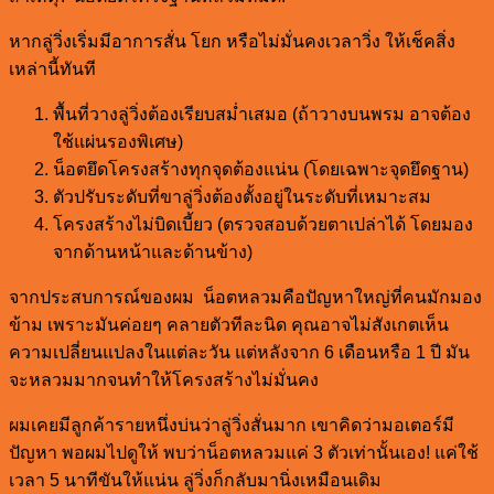
หากลู่วิ่งเริ่มมีอาการสั่น โยก หรือไม่มั่นคงเวลาวิ่ง ให้เช็คสิ่ง
เหล่านี้ทันที
พื้นที่วางลู่วิ่งต้องเรียบสม่ำเสมอ (ถ้าวางบนพรม อาจต้อง
ใช้แผ่นรองพิเศษ)
น็อตยึดโครงสร้างทุกจุดต้องแน่น (โดยเฉพาะจุดยึดฐาน)
ตัวปรับระดับที่ขาลู่วิ่งต้องตั้งอยู่ในระดับที่เหมาะสม
โครงสร้างไม่บิดเบี้ยว (ตรวจสอบด้วยตาเปล่าได้ โดยมอง
จากด้านหน้าและด้านข้าง)
จากประสบการณ์ของผม น็อตหลวมคือปัญหาใหญ่ที่คนมักมอง
ข้าม เพราะมันค่อยๆ คลายตัวทีละนิด คุณอาจไม่สังเกตเห็น
ความเปลี่ยนแปลงในแต่ละวัน แต่หลังจาก 6 เดือนหรือ 1 ปี มัน
จะหลวมมากจนทำให้โครงสร้างไม่มั่นคง
ผมเคยมีลูกค้ารายหนึ่งบ่นว่าลู่วิ่งสั่นมาก เขาคิดว่ามอเตอร์มี
ปัญหา พอผมไปดูให้ พบว่าน็อตหลวมแค่ 3 ตัวเท่านั้นเอง! แค่ใช้
เวลา 5 นาทีขันให้แน่น ลู่วิ่งก็กลับมานิ่งเหมือนเดิม