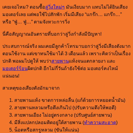
เคยเจอไหม? ตอนซื้อ
ลู่วิ่งใหม่ๆ
มันเงียบมาก แทบไม่ได้ยินเสียง
มอเตอร์เลย แต่พอใช้ไปสักพัก เริ่มมีเสียง “แกร๊ก… แกร๊ก…”
หรือ “ฟู่… ฟู่…” ตามจังหวะการวิ่ง
นี่คือสัญญาณอันตรายที่บอกว่าลู่วิ่งกำลังมีปัญหา!
ประสบการณ์จริง ผมเคยมีลูกค้าโทรมาบอกว่าลู่วิ่งมีเสียงดังมาก
ตอนใช้งาน แต่เขาทนใช้มาได้ 3 เดือนแล้ว เพราะคิดว่าเป็นเรื่อง
ปกติ พอผมไปดูให้ พบว่า
สายพาน
แห้งจนแตกลายงา และ
มอเตอร์ร้อน
ผิดปกติ อีกไม่กี่วันถ้ายังใช้ต่อ มอเตอร์คงไหม้
แน่นอน!
สาเหตุของเสียงดังมักมาจาก
สายพานแห้ง ขาดการหล่อลื่น (แก้ด้วยการหยอดน้ำมัน)
สายพานหลวมหรือตึงเกินไป (ปรับความตึงให้พอดี)
สายพานเอียง ไม่อยู่ตรงกลาง (ปรับศูนย์สายพาน)
มีสิ่งแปลกปลอมติดอยู่ใต้สายพาน (
ทำความสะอาด
)
น็อตหรือสกรูหลวม (ขันให้แน่น)