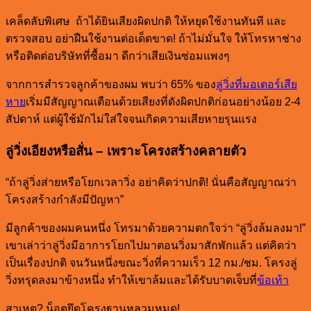
เคล็ดลับพิเศษ ถ้าได้ยินเสียงผิดปกติ ให้หยุดใช้งานทันที และ
ตรวจสอบ อย่าฝืนใช้งานต่อเด็ดขาด! ถ้าไม่มั่นใจ ให้โทรหาช่าง
หรือติดต่อบริษัทที่ซื้อมา ดีกว่าเสียเงินซ่อมแพงๆ
จากการสำรวจลูกค้าของผม พบว่า 65% ของ
ลู่วิ่งที่มอเตอร์เสีย
หาย
เริ่มมีสัญญาณเตือนด้วยเสียงที่ดังผิดปกติก่อนอย่างน้อย 2-4
สัปดาห์ แต่ผู้ใช้มักไม่ใส่ใจจนเกิดความเสียหายรุนแรง
ลู่วิ่งเอียงหรือสั่น – เพราะโครงสร้างคลายตัว
“ถ้าลู่วิ่งส่ายหรือโยกเวลาวิ่ง อย่าคิดว่าปกติ! นั่นคือสัญญาณว่า
โครงสร้างกำลังมีปัญหา”
มีลูกค้าของผมคนหนึ่ง โทรมาด้วยความตกใจว่า “ลู่วิ่งล้มลงมา!”
เขาเล่าว่าลู่วิ่งมีอาการโยกไปมาตอนวิ่งมาสักพักแล้ว แต่คิดว่า
เป็นเรื่องปกติ จนวันหนึ่งขณะวิ่งที่ความเร็ว 12 กม./ชม. โครงลู่
วิ่งทรุดลงมาข้างหนึ่ง ทำให้เขาล้มและได้รับบาดเจ็บที่
ข้อเท้า
สาเหตุ? น็อตยึดโครงฐานหลวมหมด!