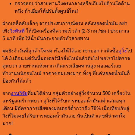
ตรวจสอบว่าสายพานวิ่งตรงกลางหรือเอียงไปด้านใดด้าน
หนึ่ง ถ้าเอียงให้ปรับตั้งศูนย์ใหม่
ฝากเคล็ดลับเล็กๆ จากประสบการณ์ตรง หลังหยอดน้ำมัน อย่า
เพิ่ง
วิ่งทันที
ให้เปิดเครื่องที่ความเร็วต่ำ (2-3 กม./ชม.) ประมาณ
5 นาที เพื่อให้น้ำมันกระจายตัวทั่วสายพาน
ผมยังจำวันที่ลูกค้าโทรมาร้องไห้ได้เลย เขาบอกว่าเพิ่งซื้อ
ลู่วิ่ง
ไป
ได้ 3 เดือน แต่วันนี้มอเตอร์มีกลิ่นไหม้แล้วดับไป พอเราไปตรวจ
ดูพบว่า สายพานแห้งมาก เกิดแรงเสียดทานสูง มอเตอร์เลย
ทำงานหนักจนไหม้ ราคาซ่อมแพงมาก ทั้งๆ ที่แค่หยอดน้ำมันก็
ป้องกันได้แล้ว
จาก
งานวิจัย
ที่ผมได้อ่าน กลุ่มตัวอย่างลู่วิ่งจำนวน 500 เครื่องใน
สหรัฐอเมริกาพบว่า ลู่วิ่งที่ได้รับการหยอดน้ำมันสม่ำเสมอทุก
เดือน มีอัตราการเสียของมอเตอร์ต่ำกว่าถึง 78% เมื่อเทียบกับลู่
วิ่งที่ไม่เคยได้รับการหยอดน้ำมันเลย นั่นเป็นตัวเลขที่น่าตกใจ
มาก!