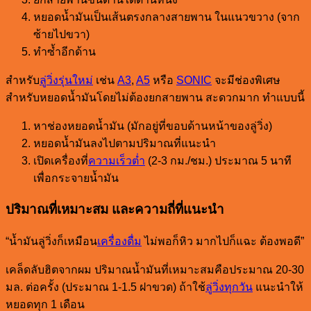
หยอดน้ำมันเป็นเส้นตรงกลางสายพาน ในแนวขวาง (จาก
ซ้ายไปขวา)
ทำซ้ำอีกด้าน
สำหรับ
ลู่วิ่งรุ่นใหม่
เช่น
A3
,
A5
หรือ
SONIC
จะมีช่องพิเศษ
สำหรับหยอดน้ำมันโดยไม่ต้องยกสายพาน สะดวกมาก ทำแบบนี้
หาช่องหยอดน้ำมัน (มักอยู่ที่ขอบด้านหน้าของลู่วิ่ง)
หยอดน้ำมันลงไปตามปริมาณที่แนะนำ
เปิดเครื่องที่
ความเร็วต่ำ
(2-3 กม./ชม.) ประมาณ 5 นาที
เพื่อกระจายน้ำมัน
ปริมาณที่เหมาะสม และความถี่ที่แนะนำ
“น้ำมันลู่วิ่งก็เหมือน
เครื่องดื่ม
ไม่พอก็หิว มากไปก็แฉะ ต้องพอดี”
เคล็ดลับฮิตจากผม ปริมาณน้ำมันที่เหมาะสมคือประมาณ 20-30
มล. ต่อครั้ง (ประมาณ 1-1.5 ฝาขวด) ถ้าใช้
ลู่วิ่งทุกวัน
แนะนำให้
หยอดทุก 1 เดือน