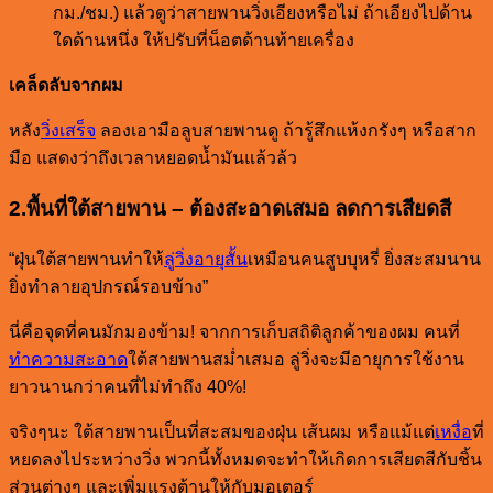
กม./ชม.) แล้วดูว่าสายพานวิ่งเอียงหรือไม่ ถ้าเอียงไปด้าน
ใดด้านหนึ่ง ให้ปรับที่น็อตด้านท้ายเครื่อง
เคล็ดลับจากผม
หลัง
วิ่งเสร็จ
ลองเอามือลูบสายพานดู ถ้ารู้สึกแห้งกรังๆ หรือสาก
มือ แสดงว่าถึงเวลาหยอดน้ำมันแล้วล้ว
2.พื้นที่ใต้สายพาน – ต้องสะอาดเสมอ ลดการเสียดสี
“ฝุ่นใต้สายพานทำให้
ลู่วิ่งอายุสั้น
เหมือนคนสูบบุหรี่ ยิ่งสะสมนาน
ยิ่งทำลายอุปกรณ์รอบข้าง”
นี่คือจุดที่คนมักมองข้าม! จากการเก็บสถิติลูกค้าของผม คนที่
ทำความสะอาด
ใต้สายพานสม่ำเสมอ ลู่วิ่งจะมีอายุการใช้งาน
ยาวนานกว่าคนที่ไม่ทำถึง 40%!
จริงๆนะ ใต้สายพานเป็นที่สะสมของฝุ่น เส้นผม หรือแม้แต่
เหงื่อ
ที่
หยดลงไประหว่างวิ่ง พวกนี้ทั้งหมดจะทำให้เกิดการเสียดสีกับชิ้น
ส่วนต่างๆ และเพิ่มแรงต้านให้กับมอเตอร์