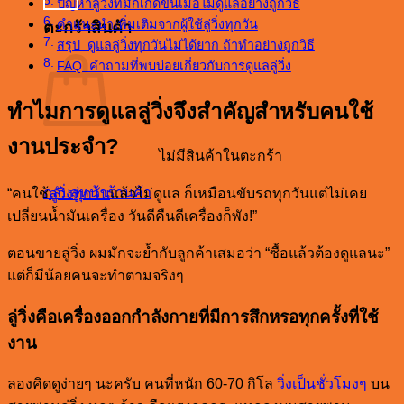
ปัญหาลู่วิ่งที่มักเกิดขึ้นเมื่อไม่ดูแลอย่างถูกวิธี
คำแนะนำเพิ่มเติมจากผู้ใช้ลู่วิ่งทุกวัน
ตะกร้าสินค้า
สรุป ดูแลลู่วิ่งทุกวันไม่ได้ยาก ถ้าทำอย่างถูกวิธี
FAQ คำถามที่พบบ่อยเกี่ยวกับการดูแลลู่วิ่ง
ทำไมการดูแลลู่วิ่งจึงสำคัญสำหรับคนใช้
งานประจำ?
ไม่มีสินค้าในตะกร้า
กลับสู่หน้าร้านค้า
“คนใช้
ลู่วิ่งทุกวัน
แล้วไม่ดูแล ก็เหมือนขับรถทุกวันแต่ไม่เคย
เปลี่ยนน้ำมันเครื่อง วันดีคืนดีเครื่องก็พัง!”
ตอนขายลู่วิ่ง ผมมักจะย้ำกับลูกค้าเสมอว่า “ซื้อแล้วต้องดูแลนะ”
แต่ก็มีน้อยคนจะทำตามจริงๆ
ลู่วิ่งคือเครื่องออกกำลังกายที่มีการสึกหรอทุกครั้งที่ใช้
งาน
ลองคิดดูง่ายๆ นะครับ คนที่หนัก 60-70 กิโล
วิ่งเป็นชั่วโมงๆ
บน