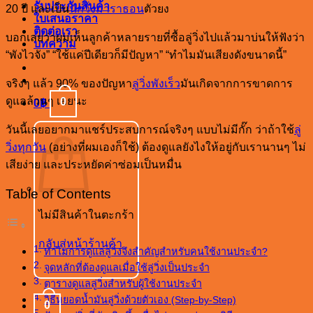
รับประกันสินค้า
20 ปี และเป็น
นักวิ่งมาราธอน
ตัวยง
ใบเสนอราคา
ติดต่อเรา
บอกเลยว่าผมเห็นลูกค้าหลายรายที่ซื้อลู่วิ่งไปแล้วมาบ่นให้ฟังว่า
บทความ
“พังไวจัง” “ใช้แค่ปีเดียวก็มีปัญหา” “ทำไมมันเสียงดังขนาดนี้”
จริงๆ แล้ว 90% ของปัญหา
ลู่วิ่งพังเร็ว
มันเกิดจากการขาดการ
ดูแลล้วนๆ เลยนะ
0
0
฿
วันนี้เลยอยากมาแชร์ประสบการณ์จริงๆ แบบไม่มีกั๊ก ว่าถ้าใช้
ลู่
วิ่งทุกวัน
(อย่างที่ผมเองก็ใช้) ต้องดูแลยังไงให้อยู่กับเรานานๆ ไม่
เสียง่าย และประหยัดค่าซ่อมเป็นหมื่น
Table of Contents
ไม่มีสินค้าในตะกร้า
กลับสู่หน้าร้านค้า
ทำไมการดูแลลู่วิ่งจึงสำคัญสำหรับคนใช้งานประจำ?
จุดหลักที่ต้องดูแลเมื่อใช้ลู่วิ่งเป็นประจำ
ตารางดูแลลู่วิ่งสำหรับผู้ใช้งานประจำ
วิธีหยอดน้ำมันลู่วิ่งด้วยตัวเอง (Step-by-Step)
0