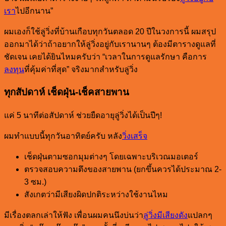
เรา
ไปอีกนาน”
ผมเองก็ใช้ลู่วิ่งที่บ้านเกือบทุกวันตลอด 20 ปีในวงการนี้ ผมสรุป
ออกมาได้ว่าถ้าอยากให้ลู่วิ่งอยู่กับเรานานๆ ต้องมีตารางดูแลที่
ชัดเจน เคยได้ยินไหมครับว่า “เวลาในการดูแลรักษา คือการ
ลงทุน
ที่คุ้มค่าที่สุด” จริงมากสำหรับลู่วิ่ง
ทุกสัปดาห์ เช็ดฝุ่น-เช็คสายพาน
แค่ 5 นาทีต่อสัปดาห์ ช่วยยืดอายุลู่วิ่งได้เป็นปีๆ!
ผมทำแบบนี้ทุกวันอาทิตย์ครับ หลัง
วิ่งเสร็จ
เช็ดฝุ่นตามซอกมุมต่างๆ โดยเฉพาะบริเวณมอเตอร์
ตรวจสอบความตึงของสายพาน (ยกขึ้นควรได้ประมาณ 2-
3 ซม.)
สังเกตว่ามีเสียงผิดปกติระหว่างใช้งานไหม
มีเรื่องตลกเล่าให้ฟัง เพื่อนผมคนนึงบ่นว่า
ลู่วิ่งมีเสียงดัง
แปลกๆ