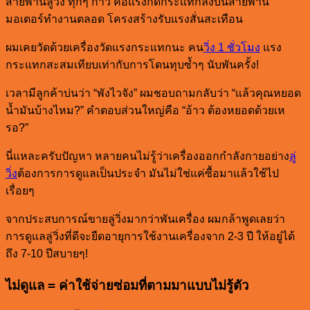
สายพานลู่วิ่ง ทุกๆ ก้าว คือแรงกดกระแทกลงบนสายพาน
มอเตอร์ทำงานตลอด โครงสร้างรับแรงสั่นสะเทือน
ผมเคยวัดด้วยเครื่องวัดแรงกระแทกนะ คน
วิ่ง 1 ชั่วโมง
แรง
กระแทกสะสมเทียบเท่ากับการโดนทุบซ้ำๆ นับพันครั้ง!
เวลามีลูกค้าบ่นว่า “พังไวจัง” ผมชอบถามกลับว่า “แล้วคุณหยอด
น้ำมันบ้างไหม?” คำตอบส่วนใหญ่คือ “อ้าว ต้องหยอดด้วยเห
รอ?”
นี่แหละครับปัญหา หลายคนไม่รู้ว่าเครื่องออกกำลังกายอย่าง
ลู่
วิ่ง
ต้องการการดูแลเป็นประจำ มันไม่ใช่แค่ซื้อมาแล้วใช้ไป
เรื่อยๆ
จากประสบการณ์ขายลู่วิ่งมากว่าพันเครื่อง ผมกล้าพูดเลยว่า
การดูแลลู่วิ่งที่ดีจะยืดอายุการใช้งานเครื่องจาก 2-3 ปี ให้อยู่ได้
ถึง 7-10 ปีสบายๆ!
ไม่ดูแล = ค่าใช้จ่ายซ่อมที่ตามมาแบบไม่รู้ตัว