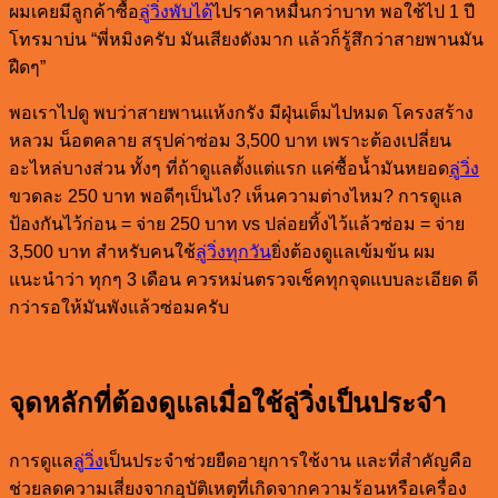
ผมเคยมีลูกค้าซื้อ
ลู่วิ่งพับได้
ไปราคาหมื่นกว่าบาท พอใช้ไป 1 ปี
โทรมาบ่น “พี่หมิงครับ มันเสียงดังมาก แล้วก็รู้สึกว่าสายพานมัน
ฝืดๆ”
พอเราไปดู พบว่าสายพานแห้งกรัง มีฝุ่นเต็มไปหมด โครงสร้าง
หลวม น็อตคลาย สรุปค่าซ่อม 3,500 บาท เพราะต้องเปลี่ยน
อะไหล่บางส่วน ทั้งๆ ที่ถ้าดูแลตั้งแต่แรก แค่ซื้อน้ำมันหยอด
ลู่วิ่ง
ขวดละ 250 บาท พอดีๆเป็นไง? เห็นความต่างไหม? การดูแล
ป้องกันไว้ก่อน = จ่าย 250 บาท vs ปล่อยทิ้งไว้แล้วซ่อม = จ่าย
3,500 บาท สำหรับคนใช้
ลู่วิ่งทุกวัน
ยิ่งต้องดูแลเข้มข้น ผม
แนะนำว่า ทุกๆ 3 เดือน ควรหม่นตรวจเช็คทุกจุดแบบละเอียด ดี
กว่ารอให้มันพังแล้วซ่อมครับ
จุดหลักที่ต้องดูแลเมื่อใช้ลู่วิ่งเป็นประจำ
การดูแล
ลู่วิ่ง
เป็นประจำช่วยยืดอายุการใช้งาน และที่สำคัญคือ
ช่วยลดความเสี่ยงจากอุบัติเหตุที่เกิดจากความร้อนหรือเครื่อง